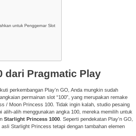
my PlayN Go
Jungle Quest
Jackpot Bla
1 Year Ago
20 Hours Ago
Sweet Fiesta 1000
Big Bass Football Bonanza
Lux
rahkan untuk Penggemar Slot
3 Weeks Ago
3 Weeks Ago
3 W
Caishen’s Cash
Mystical Luck Hold And Win:
3 Weeks Ago
3 Months Ago
0 dari Pragmatic Play
ikuti perkembangan Play’n GO, Anda mungkin sudah
angkaian permainan slot “100”, yang merupakan remake
s / Moon Princess 100. Tidak ingin kalah, studio pesaing
api alih-alih menggunakan angka 100, mereka memilih untuk
an
Starlight Princess 1000
. Seperti pendekatan Play’n GO,
 asli Starlight Princess tetapi dengan tambahan elemen