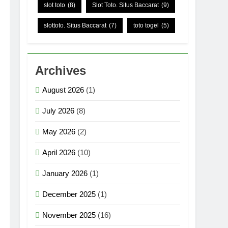
slot toto
(8)
Slot Toto. Situs Baccarat
(9)
slottoto. Situs Baccarat
(7)
toto togel
(5)
Archives
August 2026
(1)
July 2026
(8)
May 2026
(2)
April 2026
(10)
January 2026
(1)
December 2025
(1)
November 2025
(16)