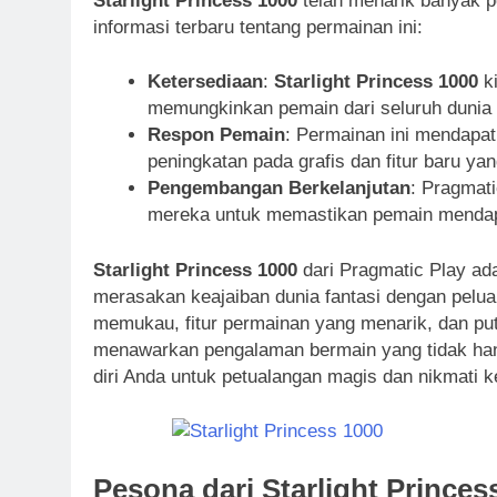
Starlight Princess 1000
telah menarik banyak p
informasi terbaru tentang permainan ini:
Ketersediaan
:
Starlight Princess 1000
ki
memungkinkan pemain dari seluruh dunia u
Respon Pemain
: Permainan ini mendapat
peningkatan pada grafis dan fitur baru y
Pengembangan Berkelanjutan
: Pragmat
mereka untuk memastikan pemain mendapat
Starlight Princess 1000
dari Pragmatic Play ada
merasakan keajaiban dunia fantasi dengan pelu
memukau, fitur permainan yang menarik, dan pu
menawarkan pengalaman bermain yang tidak hany
diri Anda untuk petualangan magis dan nikmati
Pesona dari Starlight Prince