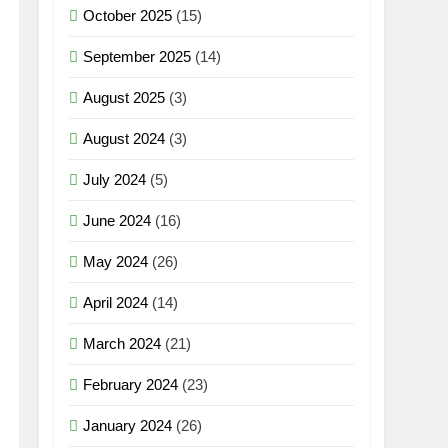
October 2025
(15)
September 2025
(14)
August 2025
(3)
August 2024
(3)
July 2024
(5)
June 2024
(16)
May 2024
(26)
April 2024
(14)
March 2024
(21)
February 2024
(23)
January 2024
(26)