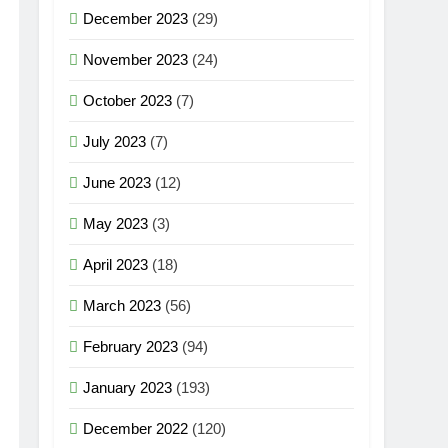
December 2023
(29)
November 2023
(24)
October 2023
(7)
July 2023
(7)
June 2023
(12)
May 2023
(3)
April 2023
(18)
March 2023
(56)
February 2023
(94)
January 2023
(193)
December 2022
(120)