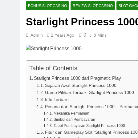
Rise of Samu
BONUS SLOT CASINO
REVIEW SLOT CASINO
SLOT GAC
9 Months Ago
Starlight Princess 100
Ice Mints
10 Months Ago
0
Admin
2 Years Ago
8 Mins
Bonanza Gol
10 Months Ago
Ding Dong Ch
10 Months Ago
Eye of Spart
Table of Contents
10 Months Ago
Starlight Princess 1000 dari Pragmatic Play
Starz Megaw
Sejarah Awal Starlight Princess 1000
10 Months Ago
Game Pilihan Terbaik: Starlight Princess 1000
Cash Elevato
Info Terbaru
11 Months Ago
Pesona dari Starlight Princess 1000 – Permain
Fire Hot 20
Mekanika Permainan
Simbol dan Pembayaran
11 Months Ago
Tabel Pembayaran Starlight Princess 1000
Wolf Gold 4 
Fitur dan Gameplay Slot “Starlight Princess 100
11 Months Ago