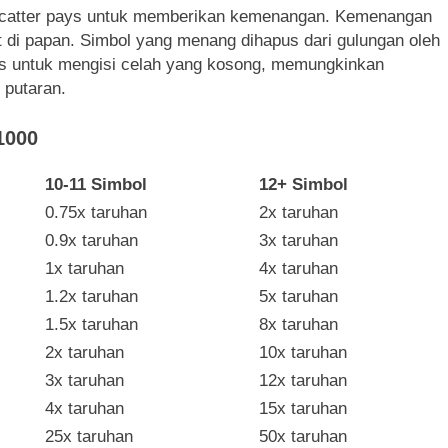
catter pays untuk memberikan kemenangan. Kemenangan
at di papan. Simbol yang menang dihapus dari gulungan oleh
tas untuk mengisi celah yang kosong, memungkinkan
putaran.
1000
10-11 Simbol
12+ Simbol
0.75x taruhan
2x taruhan
0.9x taruhan
3x taruhan
1x taruhan
4x taruhan
1.2x taruhan
5x taruhan
1.5x taruhan
8x taruhan
2x taruhan
10x taruhan
3x taruhan
12x taruhan
4x taruhan
15x taruhan
25x taruhan
50x taruhan