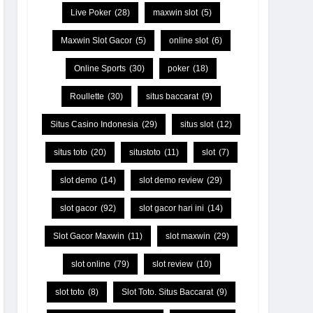
Live Poker
(28)
maxwin slot
(5)
Maxwin Slot Gacor
(5)
online slot
(6)
Online Sports
(30)
poker
(18)
Roullette
(30)
situs baccarat
(9)
Situs Casino Indonesia
(29)
situs slot
(12)
situs toto
(20)
situstoto
(11)
slot
(7)
slot demo
(14)
slot demo review
(29)
slot gacor
(92)
slot gacor hari ini
(14)
Slot Gacor Maxwin
(11)
slot maxwin
(29)
slot online
(79)
slot review
(10)
slot toto
(8)
Slot Toto. Situs Baccarat
(9)