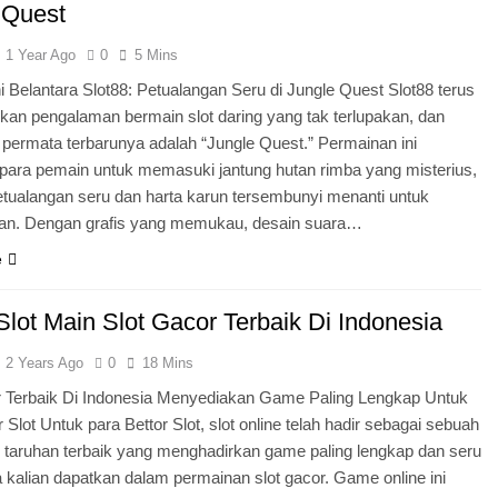
 Quest
1 Year Ago
0
5 Mins
i Belantara Slot88: Petualangan Seru di Jungle Quest Slot88 terus
kan pengalaman bermain slot daring yang tak terlupakan, dan
 permata terbarunya adalah “Jungle Quest.” Permainan ini
para pemain untuk memasuki jantung hutan rimba yang misterius,
etualangan seru dan harta karun tersembunyi menanti untuk
an. Dengan grafis yang memukau, desain suara…
e
Slot Main Slot Gacor Terbaik Di Indonesia
2 Years Ago
0
18 Mins
r Terbaik Di Indonesia Menyediakan Game Paling Lengkap Untuk
r Slot Untuk para Bettor Slot, slot online telah hadir sebagai sebuah
 taruhan terbaik yang menghadirkan game paling lengkap dan seru
 kalian dapatkan dalam permainan slot gacor. Game online ini