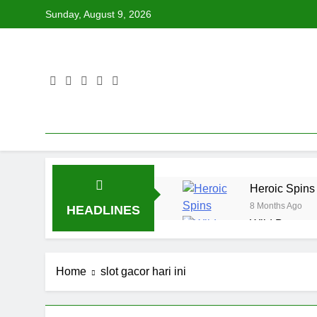
Skip
Sunday, August 9, 2026
to
content
Heroic Spins
8 Months Ago
HEADLINES
Wild Booster
9 Months Ago
Angel vs Sin
Home
slot gacor hari ini
9 Months Ago
Bermuda Ric
9 Months Ago