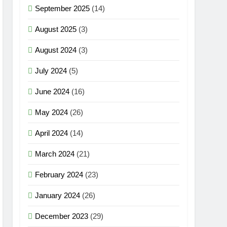
September 2025
(14)
August 2025
(3)
August 2024
(3)
July 2024
(5)
June 2024
(16)
May 2024
(26)
April 2024
(14)
March 2024
(21)
February 2024
(23)
January 2024
(26)
December 2023
(29)