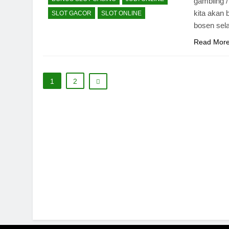
gambling /
kita akan 
SLOT GACOR
SLOT ONLINE
bosen sel
Read Mor
1
2