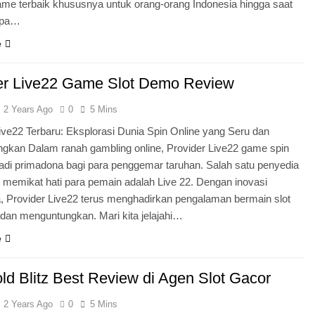
ame terbaik khususnya untuk orang-orang Indonesia hingga saat
apa…
e
er Live22 Game Slot Demo Review
2 Years Ago
0
5 Mins
ive22 Terbaru: Eksplorasi Dunia Spin Online yang Seru dan
gkan Dalam ranah gambling online, Provider Live22 game spin
adi primadona bagi para penggemar taruhan. Salah satu penyedia
 memikat hati para pemain adalah Live 22. Dengan inovasi
a, Provider Live22 terus menghadirkan pengalaman bermain slot
dan menguntungkan. Mari kita jelajahi…
e
old Blitz Best Review di Agen Slot Gacor
2 Years Ago
0
5 Mins