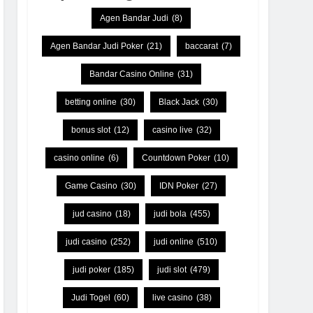
Agen Bandar Judi
(8)
Agen Bandar Judi Poker
(21)
baccarat
(7)
Bandar Casino Online
(31)
betting online
(30)
Black Jack
(30)
bonus slot
(12)
casino live
(32)
casino online
(6)
Countdown Poker
(10)
Game Casino
(30)
IDN Poker
(27)
jud casino
(18)
judi bola
(455)
judi casino
(252)
judi online
(510)
judi poker
(185)
judi slot
(479)
Judi Togel
(60)
live casino
(38)