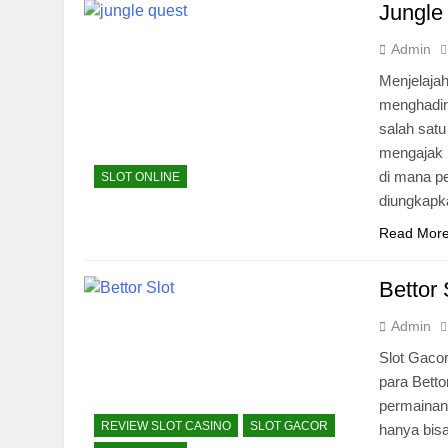
Jungle
Admin
Menjelajah
menghadir
salah satu
mengajak 
di mana p
SLOT ONLINE
diungkapk
Read Mor
Bettor 
Admin
Slot Gaco
para Betto
permainan
REVIEW SLOT CASINO
SLOT GACOR
hanya bisa