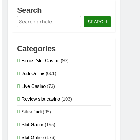
hem
Bigger Bass Splash
Search
10 Months Ago
Search
ne 2
Monkey Warrior
SEARCH
10 Months Ago
ders
go
Categories
akes and Ladders Megadice
Bonus Slot Casino
(93)
Months Ago
Sky Bounty
Judi Online
(661)
10 Months Ago
Shining Hot 40
Live Casino
(73)
11 Months Ago
Review slot casino
(103)
Down the Rails
11 Months Ago
Situs Judi
(35)
y Village
nths Ago
Slot Gacor
(195)
 Neko
Honey Rush
Slot Online
(176)
hs Ago
1 Year Ago