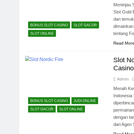
Meninjau S
Slot Gold 
dan temuk
BONUS SLOT CASINO
SLOT GACOR
dimainkan 
tentang Fo
SLOT ONLINE
Read Mor
Slot No
Casino
Admin
Meraih Ke
Indonesia
BONUS SLOT CASINO
JUDI ONLINE
diperbinca
SLOT GACOR
SLOT ONLINE
permainan 
dengan ta
dari Agen