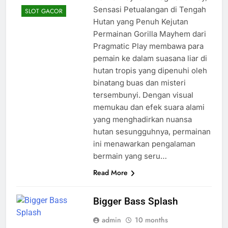
Sensasi Petualangan di Tengah
SLOT GACOR
Hutan yang Penuh Kejutan
Permainan Gorilla Mayhem dari
Pragmatic Play membawa para
pemain ke dalam suasana liar di
hutan tropis yang dipenuhi oleh
binatang buas dan misteri
tersembunyi. Dengan visual
memukau dan efek suara alami
yang menghadirkan nuansa
hutan sesungguhnya, permainan
ini menawarkan pengalaman
bermain yang seru…
Read More
Bigger Bass Splash
admin
10 months