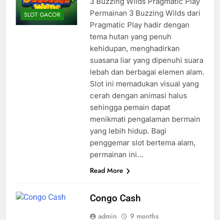
3 Buzzing Wilds Pragmatic Play
Permainan 3 Buzzing Wilds dari
SLOT GACOR
Pragmatic Play hadir dengan
tema hutan yang penuh
kehidupan, menghadirkan
suasana liar yang dipenuhi suara
lebah dan berbagai elemen alam.
Slot ini memadukan visual yang
cerah dengan animasi halus
sehingga pemain dapat
menikmati pengalaman bermain
yang lebih hidup. Bagi
penggemar slot bertema alam,
permainan ini…
Read More
Congo Cash
admin
9 months