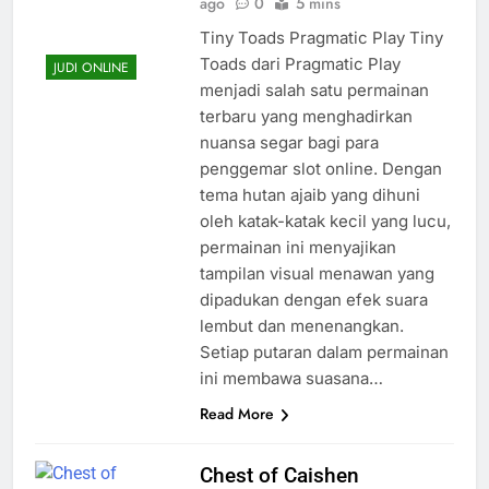
ago
0
5 mins
Tiny Toads Pragmatic Play Tiny
Toads dari Pragmatic Play
JUDI ONLINE
menjadi salah satu permainan
terbaru yang menghadirkan
nuansa segar bagi para
penggemar slot online. Dengan
tema hutan ajaib yang dihuni
oleh katak-katak kecil yang lucu,
permainan ini menyajikan
tampilan visual menawan yang
dipadukan dengan efek suara
lembut dan menenangkan.
Setiap putaran dalam permainan
ini membawa suasana…
Read More
Chest of Caishen