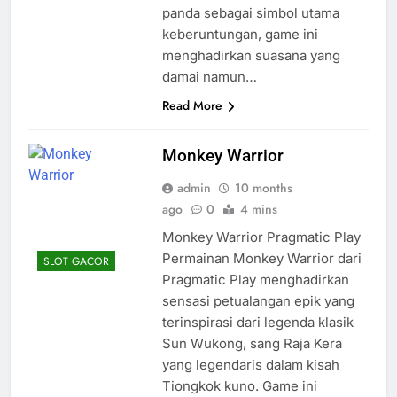
panda sebagai simbol utama
keberuntungan, game ini
menghadirkan suasana yang
damai namun…
Read More
Monkey Warrior
admin
10 months
ago
0
4 mins
Monkey Warrior Pragmatic Play
Permainan Monkey Warrior dari
SLOT GACOR
Pragmatic Play menghadirkan
sensasi petualangan epik yang
terinspirasi dari legenda klasik
Sun Wukong, sang Raja Kera
yang legendaris dalam kisah
Tiongkok kuno. Game ini