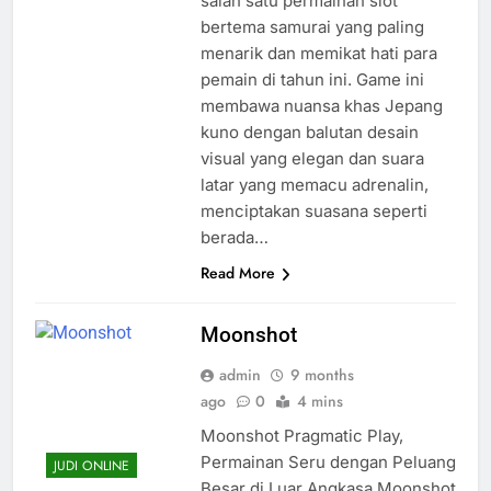
salah satu permainan slot
bertema samurai yang paling
menarik dan memikat hati para
pemain di tahun ini. Game ini
membawa nuansa khas Jepang
kuno dengan balutan desain
visual yang elegan dan suara
latar yang memacu adrenalin,
menciptakan suasana seperti
berada…
Read More
Moonshot
admin
9 months
ago
0
4 mins
Moonshot Pragmatic Play,
Permainan Seru dengan Peluang
JUDI ONLINE
Besar di Luar Angkasa Moonshot