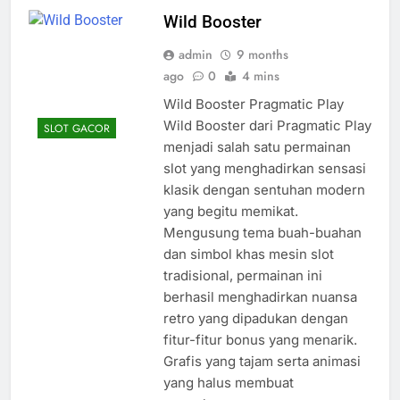
Wild Booster
admin
9 months
ago
0
4 mins
Wild Booster Pragmatic Play
Wild Booster dari Pragmatic Play
SLOT GACOR
menjadi salah satu permainan
slot yang menghadirkan sensasi
klasik dengan sentuhan modern
yang begitu memikat.
Mengusung tema buah-buahan
dan simbol khas mesin slot
tradisional, permainan ini
berhasil menghadirkan nuansa
retro yang dipadukan dengan
fitur-fitur bonus yang menarik.
Grafis yang tajam serta animasi
yang halus membuat