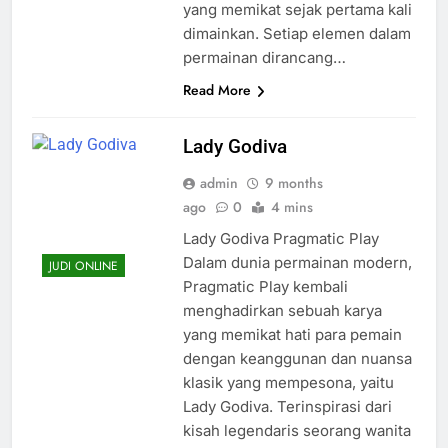
yang memikat sejak pertama kali
dimainkan. Setiap elemen dalam
permainan dirancang…
Read More
Lady Godiva
admin
9 months
ago
0
4 mins
Lady Godiva Pragmatic Play
Dalam dunia permainan modern,
JUDI ONLINE
Pragmatic Play kembali
menghadirkan sebuah karya
yang memikat hati para pemain
dengan keanggunan dan nuansa
klasik yang mempesona, yaitu
Lady Godiva. Terinspirasi dari
kisah legendaris seorang wanita