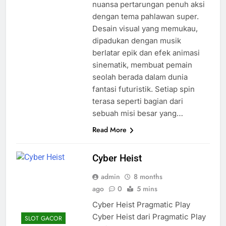
nuansa pertarungan penuh aksi
dengan tema pahlawan super.
Desain visual yang memukau,
dipadukan dengan musik
berlatar epik dan efek animasi
sinematik, membuat pemain
seolah berada dalam dunia
fantasi futuristik. Setiap spin
terasa seperti bagian dari
sebuah misi besar yang…
Read More
Cyber Heist
admin
8 months
ago
0
5 mins
Cyber Heist Pragmatic Play
Cyber Heist dari Pragmatic Play
SLOT GACOR