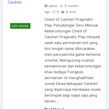
admin
9 months
ago
0
6 mins
Chest of Caishen Pragmatic
Play, Petualangan Seru Menuai
JUDI ONLINE
Keberuntungan Chest of
Caishen Pragmatic Play menjadi
salah satu permainan slot yang
kini tengah ramai dibicarakan
oleh para pecinta game bertema
oriental. Mengusung nuansa
kemakmuran dan keberuntungan
khas budaya Tiongkok,
permainan ini menghadirkan
sosok Dewa Kekayaan Caishen
yang dipercaya membawa rezeki
berlimpah bagi siapa saja yang
berani…