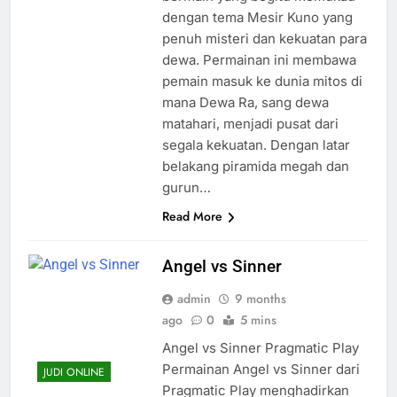
dengan tema Mesir Kuno yang
penuh misteri dan kekuatan para
dewa. Permainan ini membawa
pemain masuk ke dunia mitos di
mana Dewa Ra, sang dewa
matahari, menjadi pusat dari
segala kekuatan. Dengan latar
belakang piramida megah dan
gurun…
Read More
Angel vs Sinner
admin
9 months
ago
0
5 mins
Angel vs Sinner Pragmatic Play
Permainan Angel vs Sinner dari
JUDI ONLINE
Pragmatic Play menghadirkan