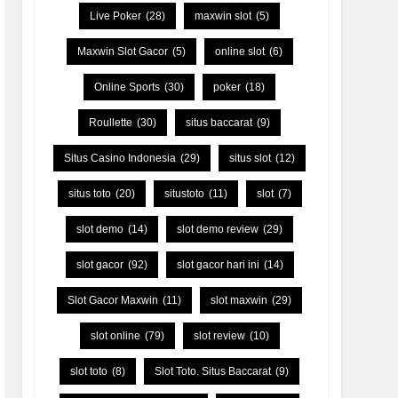
Live Poker
(28)
maxwin slot
(5)
Maxwin Slot Gacor
(5)
online slot
(6)
Online Sports
(30)
poker
(18)
Roullette
(30)
situs baccarat
(9)
Situs Casino Indonesia
(29)
situs slot
(12)
situs toto
(20)
situstoto
(11)
slot
(7)
slot demo
(14)
slot demo review
(29)
slot gacor
(92)
slot gacor hari ini
(14)
Slot Gacor Maxwin
(11)
slot maxwin
(29)
slot online
(79)
slot review
(10)
slot toto
(8)
Slot Toto. Situs Baccarat
(9)