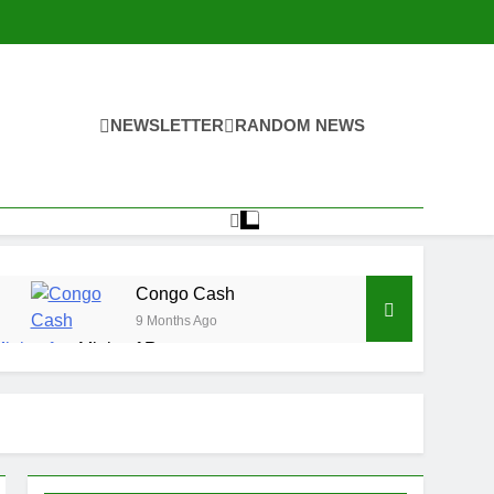
NEWSLETTER
RANDOM NEWS
Congo Cash
9 Months Ago
Might of Ra
9 Months Ago
y Toads
Chest of Caishen
nths Ago
9 Months Ago
 Godiva
Running Sushi
hs Ago
9 Months Ago