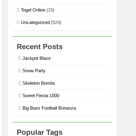
ze
Snow Party
Togel Online
(15)
2 Weeks Ago
or of Cleopatra
Bandit Megaways
Uncategorized
(524)
eeks Ago
3 Weeks Ago
 Tema Mistis Modern TOP .1
Recent Posts
Jackpot Blaze
Snow Party
Skeleton Bombs
Sweet Fiesta 1000
Big Bass Football Bonanza
Popular Tags