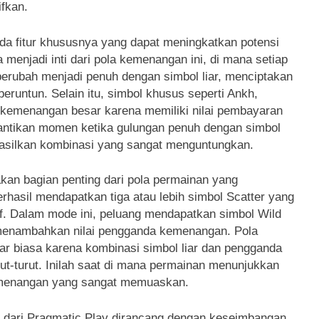
ifkan.
ada fitur khususnya yang dapat meningkatkan potensi
 menjadi inti dari pola kemenangan ini, di mana setiap
 berubah menjadi penuh dengan simbol liar, menciptakan
untun. Selain itu, simbol khusus seperti Ankh,
 kemenangan besar karena memiliki nilai pembayaran
nantikan momen ketika gulungan penuh dengan simbol
hasilkan kombinasi yang sangat menguntungkan.
kan bagian penting dari pola permainan yang
hasil mendapatkan tiga atau lebih simbol Scatter yang
ktif. Dalam mode ini, peluang mendapatkan simbol Wild
 menambahkan nilai pengganda kemenangan. Pola
uar biasa karena kombinasi simbol liar dan pengganda
-turut. Inilah saat di mana permainan menunjukkan
emenangan yang sangat memuaskan.
a dari Pragmatic Play dirancang dengan keseimbangan