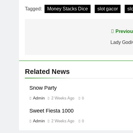
Tagged:
Money Stacks Dice
slot gacor
sl
Post
Previou
navigation
Lady Godi
Related News
Snow Party
Admin
2 Weeks Ago
0
Sweet Fiesta 1000
Admin
2 Weeks Ago
0