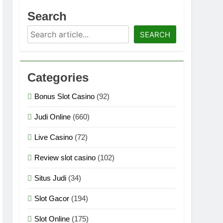
hem
Bigger Bass Splash
Search
10 Months Ago
Search
ne 2
Monkey Warrior
SEARCH
10 Months Ago
ders
go
Categories
akes and Ladders Megadice
Bonus Slot Casino
(92)
Months Ago
Sky Bounty
Judi Online
(660)
10 Months Ago
Shining Hot 40
Live Casino
(72)
11 Months Ago
Review slot casino
(102)
Down the Rails
11 Months Ago
Situs Judi
(34)
y Village
nths Ago
Slot Gacor
(194)
 Neko
Honey Rush
Slot Online
(175)
hs Ago
1 Year Ago