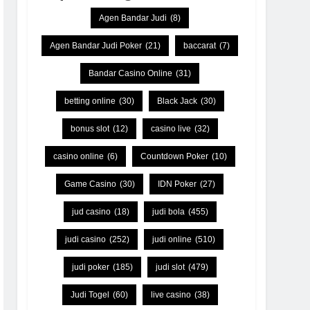
Agen Bandar Judi
(8)
Agen Bandar Judi Poker
(21)
baccarat
(7)
Bandar Casino Online
(31)
betting online
(30)
Black Jack
(30)
bonus slot
(12)
casino live
(32)
casino online
(6)
Countdown Poker
(10)
Game Casino
(30)
IDN Poker
(27)
jud casino
(18)
judi bola
(455)
judi casino
(252)
judi online
(510)
judi poker
(185)
judi slot
(479)
Judi Togel
(60)
live casino
(38)