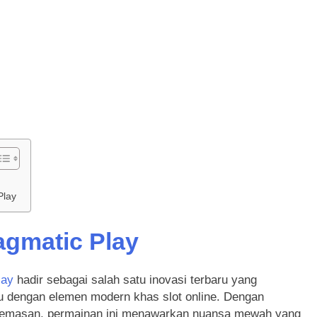
rai 4
Moonshot
Gorilla May
9 Months Ago
9 Months Ago
The Tiger Warrior
Panda Fortu
10 Months Ago
10 Months Ago
d
Gravity Bonanza
Alien Inva
10 Months Ago
10 Months A
ristmas Bells
888 Gold
Sn
10 Months Ago
10 
acus
Blazing Wilds Megaways
10 Months Ago
ays
Lucky Fishing Megaways
Play
10 Months Ago
r
Club Tropicana
Black Bull
agmatic Play
11 Months Ago
11 Months Ago
Gemstones Gold PG Soft
Cand
11 Months Ago
11 Mo
lay
hadir sebagai salah satu inovasi terbaru yang
Pack
Sugar Rush 1000
Lucky
 dengan elemen modern khas slot online. Dengan
keemasan, permainan ini menawarkan nuansa mewah yang
11 Months Ago
11 Mont