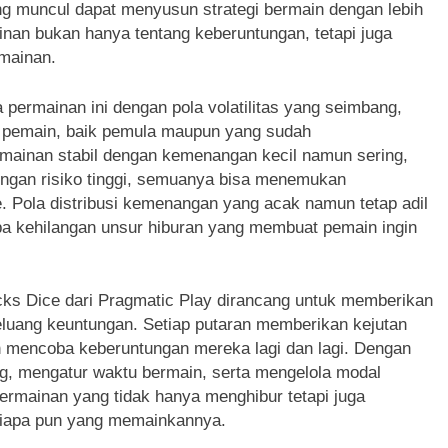
ng muncul dapat menyusun strategi bermain dengan lebih
inan bukan hanya tentang keberuntungan, tetapi juga
mainan.
permainan ini dengan pola volatilitas yang seimbang,
 pemain, baik pemula maupun yang sudah
mainan stabil dengan kemenangan kecil namun sering,
ngan risiko tinggi, semuanya bisa menemukan
. Pola distribusi kemenangan yang acak namun tetap adil
pa kehilangan unsur hiburan yang membuat pemain ingin
ks Dice dari Pragmatic Play dirancang untuk memberikan
eluang keuntungan. Setiap putaran memberikan kejutan
n mencoba keberuntungan mereka lagi dan lagi. Dengan
g, mengatur waktu bermain, serta mengelola modal
ermainan yang tidak hanya menghibur tetapi juga
siapa pun yang memainkannya.