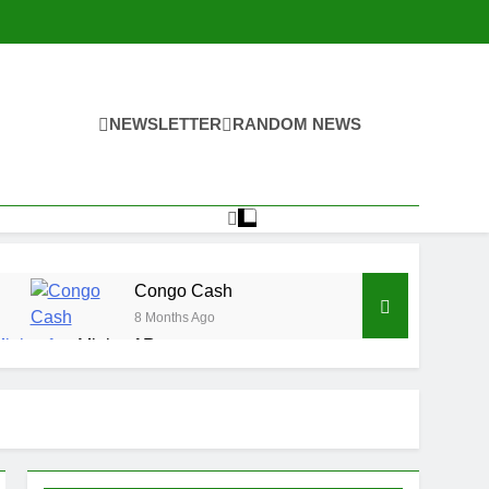
NEWSLETTER
RANDOM NEWS
Congo Cash
8 Months Ago
Might of Ra
9 Months Ago
y Toads
Chest of Caishen
nths Ago
9 Months Ago
 Godiva
Running Sushi
hs Ago
9 Months Ago