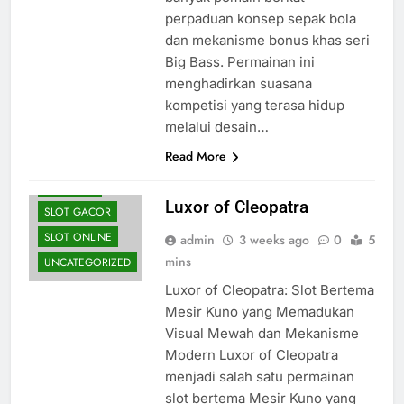
perpaduan konsep sepak bola
dan mekanisme bonus khas seri
BONUS SLOT
Big Bass. Permainan ini
CASINO
menghadirkan suasana
JUDI ONLINE
kompetisi yang terasa hidup
LIVE CASINO
melalui desain…
REVIEW SLOT
Read More
CASINO
SITUS JUDI
Luxor of Cleopatra
SLOT GACOR
SLOT ONLINE
admin
3 weeks ago
0
5
mins
UNCATEGORIZED
Luxor of Cleopatra: Slot Bertema
Mesir Kuno yang Memadukan
Visual Mewah dan Mekanisme
Modern Luxor of Cleopatra
menjadi salah satu permainan
slot bertema Mesir Kuno yang