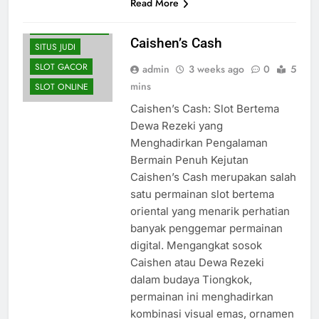
Read More
REVIEW SLOT
CASINO
Caishen’s Cash
SITUS JUDI
SLOT GACOR
admin
3 weeks ago
0
5
mins
SLOT ONLINE
Caishen’s Cash: Slot Bertema
Dewa Rezeki yang
Menghadirkan Pengalaman
Bermain Penuh Kejutan
Caishen’s Cash merupakan salah
satu permainan slot bertema
oriental yang menarik perhatian
banyak penggemar permainan
digital. Mengangkat sosok
Caishen atau Dewa Rezeki
dalam budaya Tiongkok,
permainan ini menghadirkan
kombinasi visual emas, ornamen