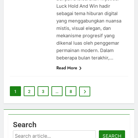
Luck Hold And Win hadir
sebagai tema hiburan digital
yang menggabungkan nuansa
mistis, visual elegan, dan
mekanisme progresif yang
dikenal luas oleh penggemar
permainan modern. Dalam
beberapa bulan terakhir,…
Read More
1
2
3
…
8
Search
Search
SEARCH