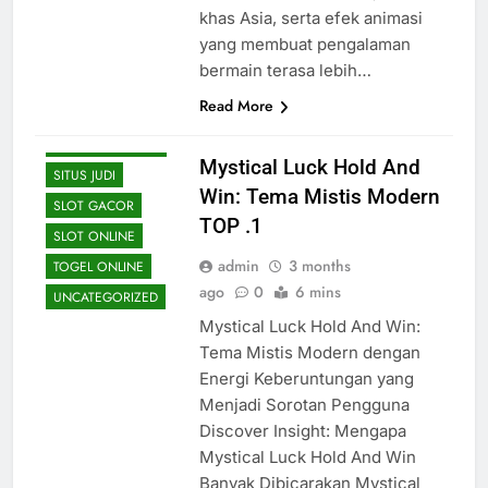
BONUS SLOT
khas Asia, serta efek animasi
CASINO
yang membuat pengalaman
JUDI ONLINE
bermain terasa lebih…
LIVE CASINO
Read More
REVIEW SLOT
CASINO
Mystical Luck Hold And
SITUS JUDI
Win: Tema Mistis Modern
SLOT GACOR
TOP .1
SLOT ONLINE
admin
3 months
TOGEL ONLINE
ago
0
6 mins
UNCATEGORIZED
Mystical Luck Hold And Win:
Tema Mistis Modern dengan
Energi Keberuntungan yang
Menjadi Sorotan Pengguna
Discover Insight: Mengapa
Mystical Luck Hold And Win
Banyak Dibicarakan Mystical