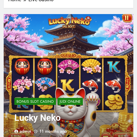
BONUS SLOT CASINO
JUDI ONLINE
Lucky Neko
admin
11 months ago