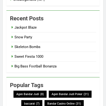
Recent Posts
Jackpot Blaze
Snow Party
Skeleton Bombs
Sweet Fiesta 1000
Big Bass Football Bonanza
Popular Tags
Agen Bandar Judi
(8)
Agen Bandar Judi Poker
(21)
baccarat
(7)
Bandar Casino Online
(31)