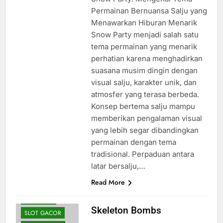
Permainan Bernuansa Salju yang
Menawarkan Hiburan Menarik
Snow Party menjadi salah satu
tema permainan yang menarik
perhatian karena menghadirkan
suasana musim dingin dengan
visual salju, karakter unik, dan
atmosfer yang terasa berbeda.
Konsep bertema salju mampu
memberikan pengalaman visual
BONUS SLOT
yang lebih segar dibandingkan
CASINO
permainan dengan tema
JUDI ONLINE
tradisional. Perpaduan antara
LIVE CASINO
latar bersalju,…
REVIEW SLOT
Read More
CASINO
SITUS JUDI
Skeleton Bombs
SLOT GACOR