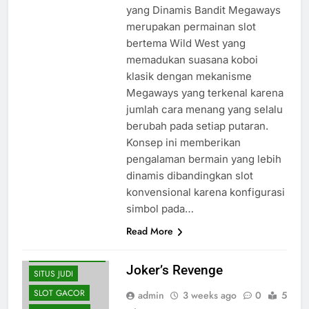
yang Dinamis Bandit Megaways
merupakan permainan slot
bertema Wild West yang
memadukan suasana koboi
klasik dengan mekanisme
Megaways yang terkenal karena
jumlah cara menang yang selalu
berubah pada setiap putaran.
Konsep ini memberikan
pengalaman bermain yang lebih
BONUS SLOT
dinamis dibandingkan slot
CASINO
konvensional karena konfigurasi
JUDI ONLINE
simbol pada…
LIVE CASINO
Read More
REVIEW SLOT
CASINO
Joker’s Revenge
SITUS JUDI
SLOT GACOR
admin
3 weeks ago
0
5