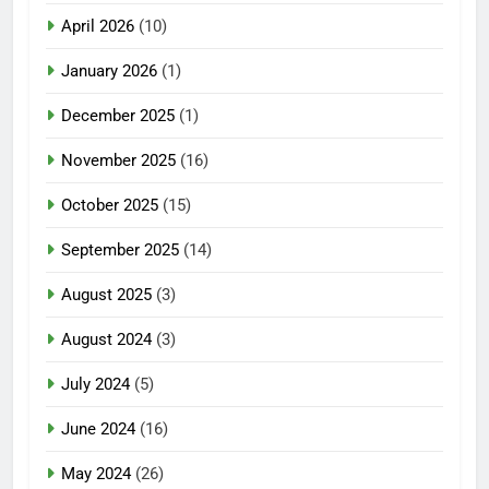
April 2026
(10)
January 2026
(1)
December 2025
(1)
November 2025
(16)
October 2025
(15)
September 2025
(14)
August 2025
(3)
August 2024
(3)
July 2024
(5)
June 2024
(16)
May 2024
(26)