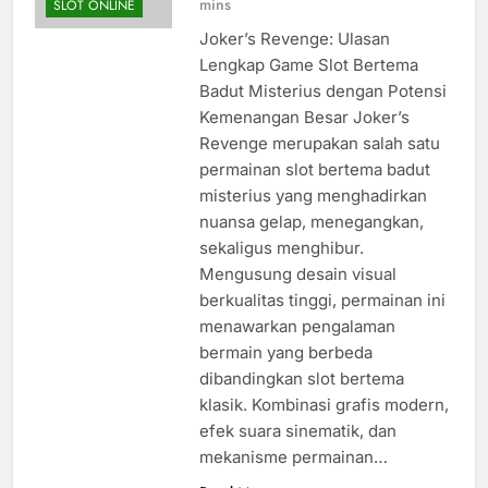
mins
SLOT ONLINE
Joker’s Revenge: Ulasan
Lengkap Game Slot Bertema
Badut Misterius dengan Potensi
Kemenangan Besar Joker’s
Revenge merupakan salah satu
permainan slot bertema badut
misterius yang menghadirkan
nuansa gelap, menegangkan,
sekaligus menghibur.
Mengusung desain visual
berkualitas tinggi, permainan ini
menawarkan pengalaman
bermain yang berbeda
dibandingkan slot bertema
BONUS SLOT
klasik. Kombinasi grafis modern,
CASINO
efek suara sinematik, dan
JUDI ONLINE
mekanisme permainan…
LIVE CASINO