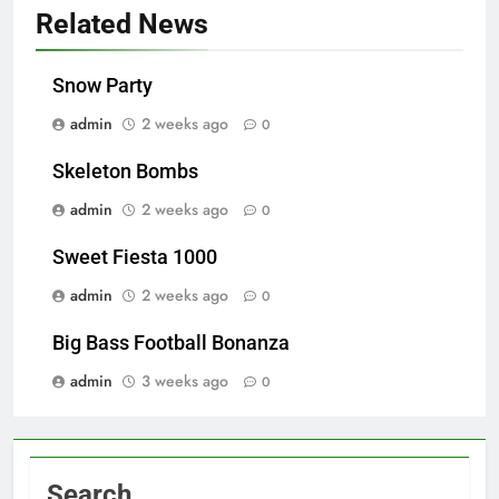
Related News
Snow Party
admin
2 weeks ago
0
Skeleton Bombs
admin
2 weeks ago
0
Sweet Fiesta 1000
admin
2 weeks ago
0
Big Bass Football Bonanza
admin
3 weeks ago
0
Search