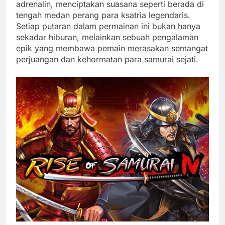
adrenalin, menciptakan suasana seperti berada di
tengah medan perang para ksatria legendaris.
Setiap putaran dalam permainan ini bukan hanya
sekadar hiburan, melainkan sebuah pengalaman
epik yang membawa pemain merasakan semangat
perjuangan dan kehormatan para samurai sejati.