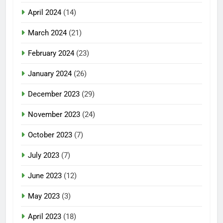
April 2024
(14)
March 2024
(21)
February 2024
(23)
January 2024
(26)
December 2023
(29)
November 2023
(24)
October 2023
(7)
July 2023
(7)
June 2023
(12)
May 2023
(3)
April 2023
(18)