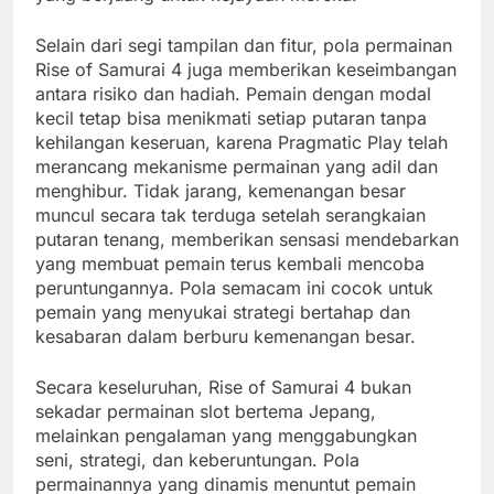
Selain dari segi tampilan dan fitur, pola permainan
Rise of Samurai 4 juga memberikan keseimbangan
antara risiko dan hadiah. Pemain dengan modal
kecil tetap bisa menikmati setiap putaran tanpa
kehilangan keseruan, karena Pragmatic Play telah
merancang mekanisme permainan yang adil dan
menghibur. Tidak jarang, kemenangan besar
muncul secara tak terduga setelah serangkaian
putaran tenang, memberikan sensasi mendebarkan
yang membuat pemain terus kembali mencoba
peruntungannya. Pola semacam ini cocok untuk
pemain yang menyukai strategi bertahap dan
kesabaran dalam berburu kemenangan besar.
Secara keseluruhan, Rise of Samurai 4 bukan
sekadar permainan slot bertema Jepang,
melainkan pengalaman yang menggabungkan
seni, strategi, dan keberuntungan. Pola
permainannya yang dinamis menuntut pemain