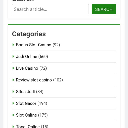
Search
SEARCH
Categories
Bonus Slot Casino
(92)
Judi Online
(660)
Live Casino
(72)
Review slot casino
(102)
Situs Judi
(34)
Slot Gacor
(194)
Slot Online
(175)
Togel Online
(15)