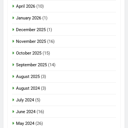
April 2026
(10)
January 2026
(1)
December 2025
(1)
November 2025
(16)
October 2025
(15)
September 2025
(14)
August 2025
(3)
August 2024
(3)
July 2024
(5)
June 2024
(16)
May 2024
(26)