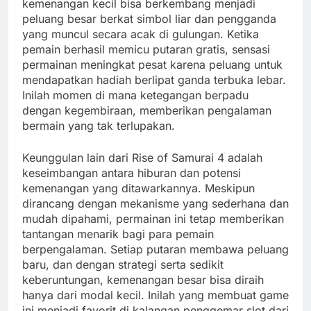
kemenangan kecil bisa berkembang menjadi
peluang besar berkat simbol liar dan pengganda
yang muncul secara acak di gulungan. Ketika
pemain berhasil memicu putaran gratis, sensasi
permainan meningkat pesat karena peluang untuk
mendapatkan hadiah berlipat ganda terbuka lebar.
Inilah momen di mana ketegangan berpadu
dengan kegembiraan, memberikan pengalaman
bermain yang tak terlupakan.
Keunggulan lain dari Rise of Samurai 4 adalah
keseimbangan antara hiburan dan potensi
kemenangan yang ditawarkannya. Meskipun
dirancang dengan mekanisme yang sederhana dan
mudah dipahami, permainan ini tetap memberikan
tantangan menarik bagi para pemain
berpengalaman. Setiap putaran membawa peluang
baru, dan dengan strategi serta sedikit
keberuntungan, kemenangan besar bisa diraih
hanya dari modal kecil. Inilah yang membuat game
ini menjadi favorit di kalangan penggemar slot dari