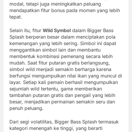
modal, tetapi juga meningkatkan peluang
mendapatkan fitur bonus pada momen yang lebih
tepat.
Selain itu, fitur
Wild Symbol
dalam Bigger Bass
Splash berperan besar dalam menciptakan pola
kemenangan yang lebih sering. Simbol ini dapat
menggantikan simbol lain dan membantu
membentuk kombinasi pemenang secara lebih
mudah. Saat fitur putaran gratis berlangsung,
simbol wild menjadi semakin berharga karena
berfungsi mengumpulkan nilai ikan yang muncul di
layar. Setiap kali pemain berhasil mengumpulkan
sejumlah wild tertentu, game memberikan
tambahan putaran gratis dan pengali yang lebih
besar, menjadikan permainan semakin seru dan
penuh peluang.
Dari segi volatilitas, Bigger Bass Splash termasuk
kategori menengah ke tinggi, yang berarti