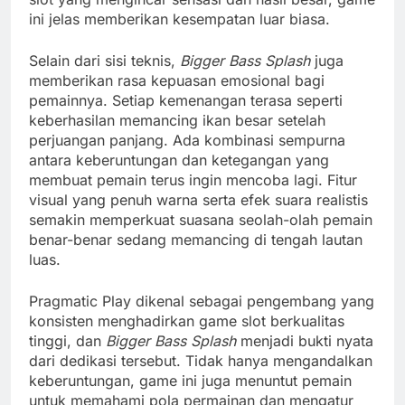
ini jelas memberikan kesempatan luar biasa.
Selain dari sisi teknis,
Bigger Bass Splash
juga
memberikan rasa kepuasan emosional bagi
pemainnya. Setiap kemenangan terasa seperti
keberhasilan memancing ikan besar setelah
perjuangan panjang. Ada kombinasi sempurna
antara keberuntungan dan ketegangan yang
membuat pemain terus ingin mencoba lagi. Fitur
visual yang penuh warna serta efek suara realistis
semakin memperkuat suasana seolah-olah pemain
benar-benar sedang memancing di tengah lautan
luas.
Pragmatic Play dikenal sebagai pengembang yang
konsisten menghadirkan game slot berkualitas
tinggi, dan
Bigger Bass Splash
menjadi bukti nyata
dari dedikasi tersebut. Tidak hanya mengandalkan
keberuntungan, game ini juga menuntut pemain
untuk memahami pola permainan dan mengatur