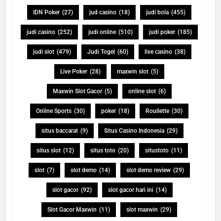
IDN Poker
(27)
jud casino
(18)
judi bola
(455)
judi casino
(252)
judi online
(510)
judi poker
(185)
judi slot
(479)
Judi Togel
(60)
live casino
(38)
Live Poker
(28)
maxwin slot
(5)
Maxwin Slot Gacor
(5)
online slot
(6)
Online Sports
(30)
poker
(18)
Roullette
(30)
situs baccarat
(9)
Situs Casino Indonesia
(29)
situs slot
(12)
situs toto
(20)
situstoto
(11)
slot
(7)
slot demo
(14)
slot demo review
(29)
slot gacor
(92)
slot gacor hari ini
(14)
Slot Gacor Maxwin
(11)
slot maxwin
(29)