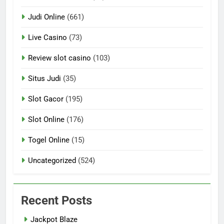
Judi Online
(661)
Live Casino
(73)
Review slot casino
(103)
Situs Judi
(35)
Slot Gacor
(195)
Slot Online
(176)
Togel Online
(15)
Uncategorized
(524)
Recent Posts
Jackpot Blaze