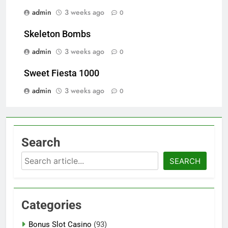
admin
3 weeks ago
0
Skeleton Bombs
admin
3 weeks ago
0
Sweet Fiesta 1000
admin
3 weeks ago
0
Search
Search
SEARCH
Categories
Bonus Slot Casino
(93)