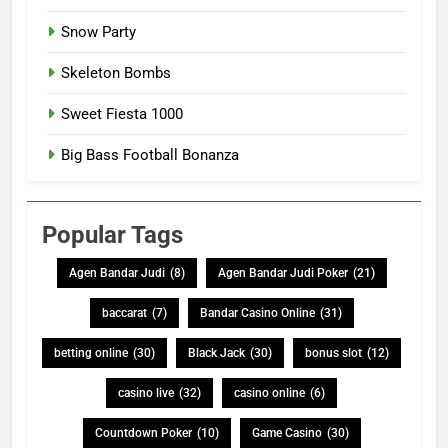
Snow Party
Skeleton Bombs
Sweet Fiesta 1000
Big Bass Football Bonanza
Popular Tags
Agen Bandar Judi
(8)
Agen Bandar Judi Poker
(21)
baccarat
(7)
Bandar Casino Online
(31)
betting online
(30)
Black Jack
(30)
bonus slot
(12)
casino live
(32)
casino online
(6)
Countdown Poker
(10)
Game Casino
(30)