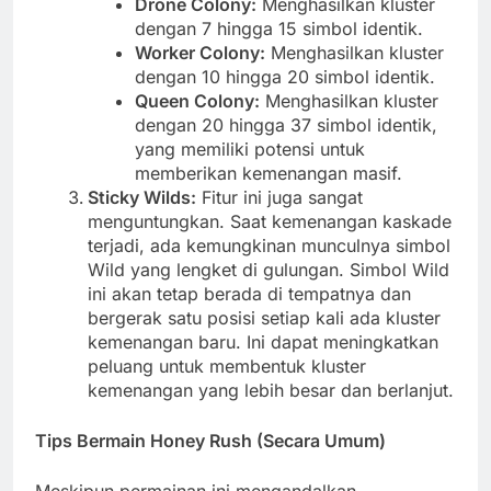
Drone Colony:
Menghasilkan kluster
dengan 7 hingga 15 simbol identik.
Worker Colony:
Menghasilkan kluster
dengan 10 hingga 20 simbol identik.
Queen Colony:
Menghasilkan kluster
dengan 20 hingga 37 simbol identik,
yang memiliki potensi untuk
memberikan kemenangan masif.
Sticky Wilds:
Fitur ini juga sangat
menguntungkan. Saat kemenangan kaskade
terjadi, ada kemungkinan munculnya simbol
Wild yang lengket di gulungan. Simbol Wild
ini akan tetap berada di tempatnya dan
bergerak satu posisi setiap kali ada kluster
kemenangan baru. Ini dapat meningkatkan
peluang untuk membentuk kluster
kemenangan yang lebih besar dan berlanjut.
Tips Bermain Honey Rush (Secara Umum)