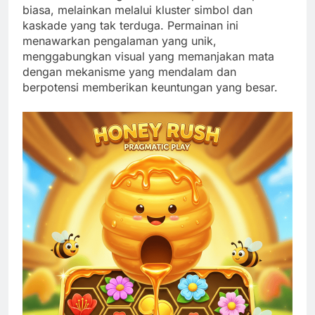
biasa, melainkan melalui kluster simbol dan
kaskade yang tak terduga. Permainan ini
menawarkan pengalaman yang unik,
menggabungkan visual yang memanjakan mata
dengan mekanisme yang mendalam dan
berpotensi memberikan keuntungan yang besar.