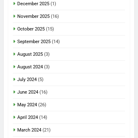
December 2025
(1)
November 2025
(16)
October 2025
(15)
September 2025
(14)
August 2025
(3)
August 2024
(3)
July 2024
(5)
June 2024
(16)
May 2024
(26)
April 2024
(14)
March 2024
(21)