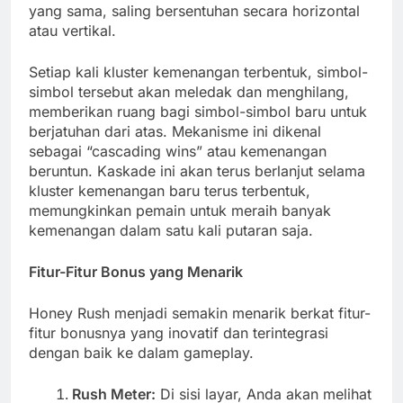
yang sama, saling bersentuhan secara horizontal
atau vertikal.
Setiap kali kluster kemenangan terbentuk, simbol-
simbol tersebut akan meledak dan menghilang,
memberikan ruang bagi simbol-simbol baru untuk
berjatuhan dari atas. Mekanisme ini dikenal
sebagai “cascading wins” atau kemenangan
beruntun. Kaskade ini akan terus berlanjut selama
kluster kemenangan baru terus terbentuk,
memungkinkan pemain untuk meraih banyak
kemenangan dalam satu kali putaran saja.
Fitur-Fitur Bonus yang Menarik
Honey Rush menjadi semakin menarik berkat fitur-
fitur bonusnya yang inovatif dan terintegrasi
dengan baik ke dalam gameplay.
Rush Meter:
Di sisi layar, Anda akan melihat