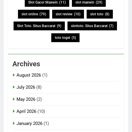
Slot Gacor Maxwin
(11)
slot maxwin
(29)
slot online
(79)
slot review
(10)
slot toto
(8)
Slot Toto. Situs Baccarat
(9)
slottoto. Situs Baccarat
(7)
toto togel
(5)
Archives
August 2026
(1)
July 2026
(8)
May 2026
(2)
April 2026
(10)
January 2026
(1)