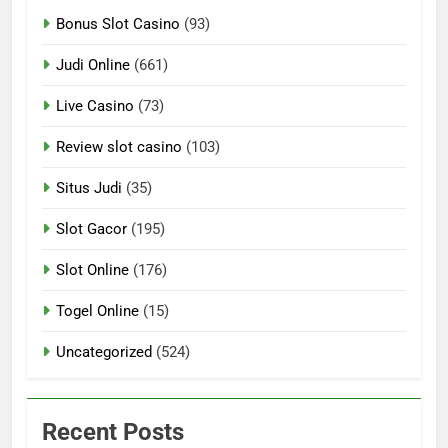
Bonus Slot Casino
(93)
Judi Online
(661)
Live Casino
(73)
Review slot casino
(103)
Situs Judi
(35)
Slot Gacor
(195)
Slot Online
(176)
Togel Online
(15)
Uncategorized
(524)
Recent Posts