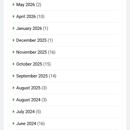
May 2026
(2)
April 2026
(10)
January 2026
(1)
December 2025
(1)
November 2025
(16)
October 2025
(15)
September 2025
(14)
August 2025
(3)
August 2024
(3)
July 2024
(5)
June 2024
(16)