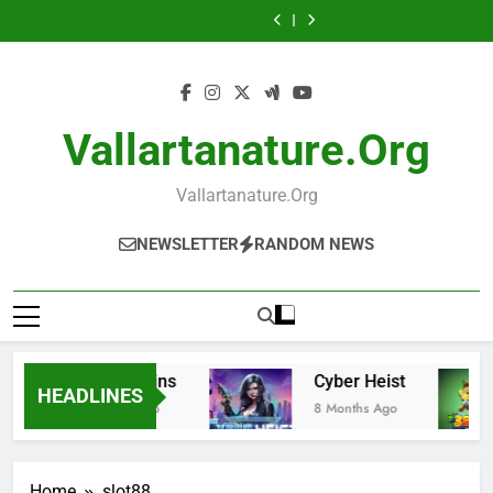
Skip
1000
to
content
Vallartanature.org
Vallartanature.org
NEWSLETTER
RANDOM NEWS
Heroic Spins
Cyber Heist
HEADLINES
8 Months Ago
8 Months Ago
Home
slot88