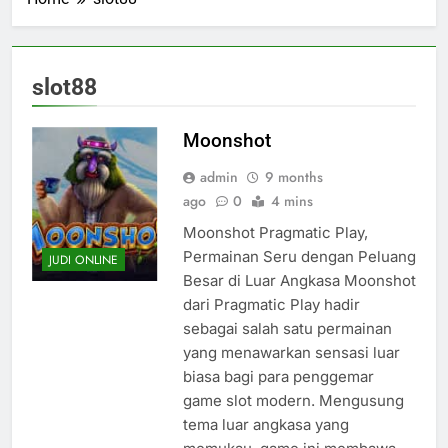
slot88
Moonshot
admin
9 months
ago
0
4 mins
Moonshot Pragmatic Play,
Permainan Seru dengan Peluang
JUDI ONLINE
Besar di Luar Angkasa Moonshot
dari Pragmatic Play hadir
sebagai salah satu permainan
yang menawarkan sensasi luar
biasa bagi para penggemar
game slot modern. Mengusung
tema luar angkasa yang