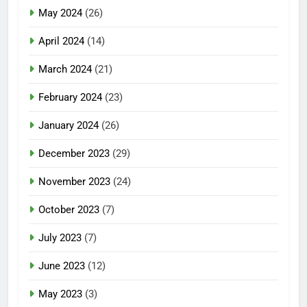
May 2024
(26)
April 2024
(14)
March 2024
(21)
February 2024
(23)
January 2024
(26)
December 2023
(29)
November 2023
(24)
October 2023
(7)
July 2023
(7)
June 2023
(12)
May 2023
(3)