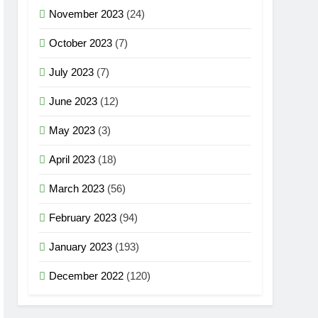
November 2023
(24)
October 2023
(7)
July 2023
(7)
June 2023
(12)
May 2023
(3)
April 2023
(18)
March 2023
(56)
February 2023
(94)
January 2023
(193)
December 2022
(120)