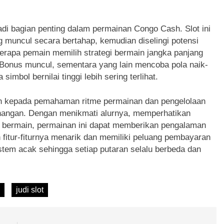
jadi bagian penting dalam permainan Congo Cash. Slot ini
 muncul secara bertahap, kemudian diselingi potensi
berapa pemain memilih strategi bermain jangka panjang
 Bonus muncul, sementara yang lain mencoba pola naik-
mbol bernilai tinggi lebih sering terlihat.
ih kepada pemahaman ritme permainan dan pengelolaan
nangan. Dengan menikmati alurnya, memperhatikan
a bermain, permainan ini dapat memberikan pengalaman
fitur-fiturnya menarik dan memiliki peluang pembayaran
istem acak sehingga setiap putaran selalu berbeda dan
judi slot