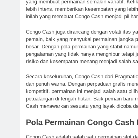
yang membuat permainan semakin variatif. Ketik
lebih intens, memberikan kesempatan yang lebih 
inilah yang membuat Congo Cash menjadi pilihan
Congo Cash juga dirancang dengan volatilitas y
pemain, baik yang menyukai permainan jangka
besar. Dengan pola permainan yang stabil namu
pengalaman yang tidak hanya menghibur tetapi j
risiko dan kesempatan menang menjadi salah sat
Secara keseluruhan, Congo Cash dari Pragmati
dan penuh warna. Dengan perpaduan grafis menar
kompetitif, permainan ini menjadi salah satu pil
petualangan di tengah hutan. Baik pemain ba
Cash menawarkan sesuatu yang layak dicoba dan
Pola Permainan Congo Cash 
Congo Cash adalah salah satu permainan slot d