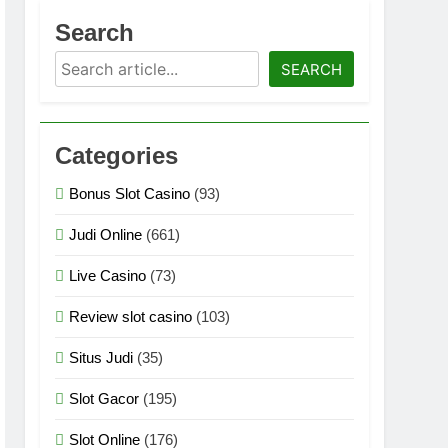
hem
Bigger Bass Splash
Search
10 Months Ago
Search
ne 2
Monkey Warrior
SEARCH
10 Months Ago
ders
go
Categories
akes and Ladders Megadice
Bonus Slot Casino
(93)
Months Ago
Sky Bounty
Judi Online
(661)
10 Months Ago
Shining Hot 40
Live Casino
(73)
11 Months Ago
Review slot casino
(103)
Down the Rails
11 Months Ago
Situs Judi
(35)
y Village
nths Ago
Slot Gacor
(195)
 Neko
Honey Rush
Slot Online
(176)
hs Ago
1 Year Ago