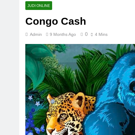
Rise of Samu
JUDI ONLINE
9 Months Ago
Congo Cash
Ice Mints
10 Months Ago
0
Admin
9 Months Ago
4 Mins
Bonanza Gol
10 Months Ago
Ding Dong Ch
10 Months Ago
Eye of Spart
10 Months Ago
Starz Megaw
10 Months Ago
Cash Elevato
11 Months Ago
Fire Hot 20
11 Months Ago
Wolf Gold 4 
11 Months Ago