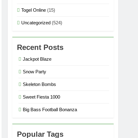
ze
Snow Party
Togel Online
(15)
3 Weeks Ago
or of Cleopatra
Bandit Megaways
Uncategorized
(524)
eeks Ago
3 Weeks Ago
 Tema Mistis Modern TOP .1
Recent Posts
Jackpot Blaze
Snow Party
Skeleton Bombs
Sweet Fiesta 1000
Big Bass Football Bonanza
Popular Tags