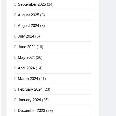
September 2025
(14)
August 2025
(3)
August 2024
(3)
July 2024
(5)
June 2024
(16)
May 2024
(26)
April 2024
(14)
March 2024
(21)
February 2024
(23)
January 2024
(26)
December 2023
(29)