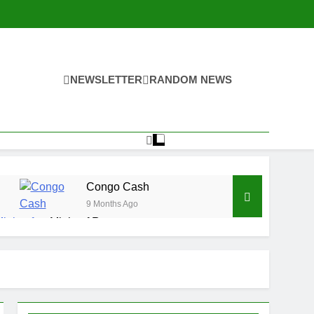
NEWSLETTER
RANDOM NEWS
Congo Cash
9 Months Ago
Might of Ra
9 Months Ago
y Toads
Chest of Caishen
nths Ago
9 Months Ago
 Godiva
Running Sushi
hs Ago
9 Months Ago