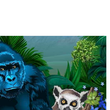
rai 4
Moonshot
Gorilla May
9 Months Ago
10 Months Ago
The Tiger Warrior
Panda Fortu
10 Months Ago
10 Months Ago
d
Gravity Bonanza
Alien Inva
10 Months Ago
10 Months A
ristmas Bells
888 Gold
Sn
10 Months Ago
10 
acus
Blazing Wilds Megaways
10 Months Ago
ays
Lucky Fishing Megaways
11 Months Ago
r
Club Tropicana
Black Bull
11 Months Ago
11 Months Ago
Gemstones Gold PG Soft
Cand
11 Months Ago
11 Mo
Pack
Sugar Rush 1000
Lucky
11 Months Ago
11 Mont