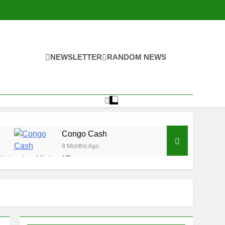
NEWSLETTER
RANDOM NEWS
Congo Cash
8 Months Ago
Might of Ra
9 Months Ago
y Toads
Chest of Caishen
nths Ago
9 Months Ago
 Godiva
Running Sushi
hs Ago
9 Months Ago