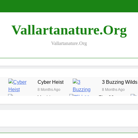
Vallartanature.org
Vallartanature.org
Cyber Heist
3 Buzzing Wilds
8 Months Ago
8 Months Ago
Mochimon
Fire 88
9 Months Ago
9 Months Ago
ner
Release the Kraken 2
Tin
9 Months Ago
9 Mo
hes
Money Stacks Dice
Lady
9 Months Ago
9 Mont