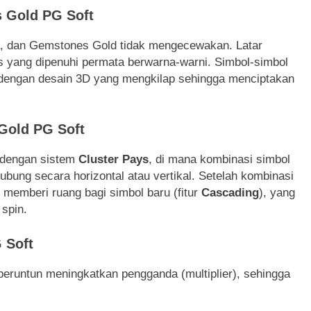
 Gold PG Soft
ya, dan Gemstones Gold tidak mengecewakan. Latar
yang dipenuhi permata berwarna-warni. Simbol-simbol
kan dengan desain 3D yang mengkilap sehingga menciptakan
Gold PG Soft
dengan sistem
Cluster Pays
, di mana kombinasi simbol
hubung secara horizontal atau vertikal. Setelah kombinasi
emberi ruang bagi simbol baru (fitur
Cascading
), yang
spin.
 Soft
runtun meningkatkan pengganda (multiplier), sehingga