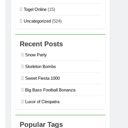
Skeleton Bombs
Togel Online
(15)
2 Weeks Ago
andit Megaways
Joker’s Revenge
Uncategorized
(524)
 Weeks Ago
3 Weeks Ago
P .1
Recent Posts
Snow Party
Skeleton Bombs
Sweet Fiesta 1000
Big Bass Football Bonanza
Luxor of Cleopatra
Popular Tags