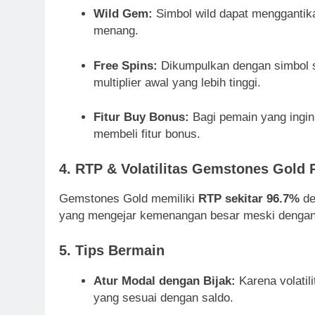
Wild Gem:
Simbol wild dapat menggantik
menang.
Free Spins:
Dikumpulkan dengan simbol s
multiplier awal yang lebih tinggi.
Fitur Buy Bonus:
Bagi pemain yang ingin
membeli fitur bonus.
4. RTP & Volatilitas Gemstones Gold 
Gemstones Gold memiliki
RTP sekitar 96.7%
de
yang mengejar kemenangan besar meski dengan 
5. Tips Bermain
Atur Modal dengan Bijak:
Karena volatil
yang sesuai dengan saldo.