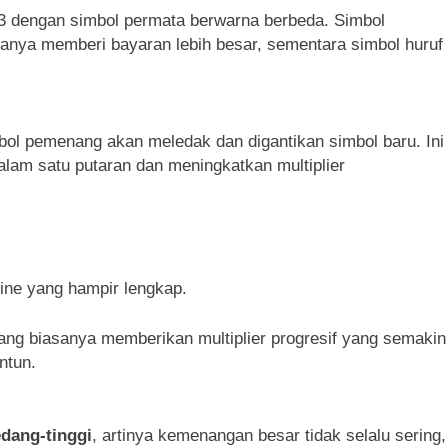
 dengan simbol permata berwarna berbeda. Simbol
sanya memberi bayaran lebih besar, sementara simbol huruf
bol pemenang akan meledak dan digantikan simbol baru. Ini
lam satu putaran dan meningkatkan multiplier
ne yang hampir lengkap.
ng biasanya memberikan multiplier progresif yang semakin
ntun.
dang-tinggi
, artinya kemenangan besar tidak selalu sering,