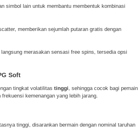
an simbol lain untuk membantu membentuk kombinasi
catter, memberikan sejumlah putaran gratis dengan
 langsung merasakan sensasi free spins, tersedia opsi
PG Soft
ngan tingkat volatilitas
tinggi
, sehingga cocok bagi pemain
frekuensi kemenangan yang lebih jarang.
itasnya tinggi, disarankan bermain dengan nominal taruhan