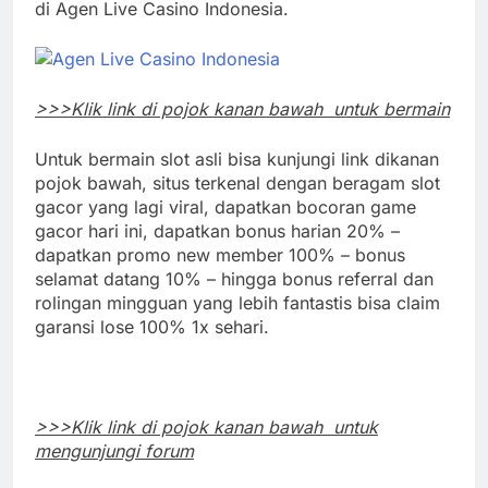
di Agen Live Casino Indonesia.
>>>Klik link di pojok kanan bawah untuk bermain
Untuk bermain slot asli bisa kunjungi link dikanan
pojok bawah, situs terkenal dengan beragam slot
gacor yang lagi viral, dapatkan bocoran game
gacor hari ini, dapatkan bonus harian 20% –
dapatkan promo new member 100% – bonus
selamat datang 10% – hingga bonus referral dan
rolingan mingguan yang lebih fantastis bisa claim
garansi lose 100% 1x sehari.
>>>Klik link di pojok kanan bawah untuk
mengunjungi forum