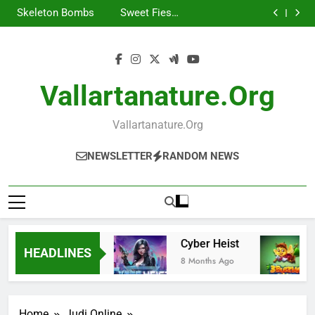
Big Bass Football
Snow Party
Skip
Bonanza
Skeleton Bombs
Sweet Fiesta
to
1000
Big Bass Football
Bonanza
content
Vallartanature.org
Vallartanature.org
NEWSLETTER
RANDOM NEWS
Heroic Spins
Cyber Heist
3
HEADLINES
8 Months Ago
8 Months Ago
8
Home
Judi Online