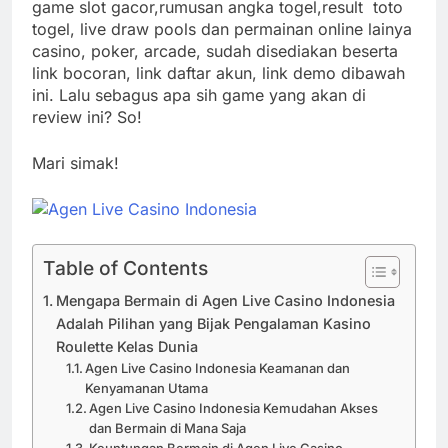
game slot gacor,rumusan angka togel,result toto
togel, live draw pools dan permainan online lainya
casino, poker, arcade, sudah disediakan beserta
link bocoran, link daftar akun, link demo dibawah
ini. Lalu sebagus apa sih game yang akan di
review ini? So!
Mari simak!
Table of Contents
Mengapa Bermain di Agen Live Casino Indonesia
Adalah Pilihan yang Bijak Pengalaman Kasino
Roulette Kelas Dunia
Agen Live Casino Indonesia Keamanan dan
Kenyamanan Utama
Agen Live Casino Indonesia Kemudahan Akses
dan Bermain di Mana Saja
Keuntungan Bermain di Agen Live Casino