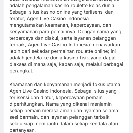
adalah pengalaman kasino roulette kelas dunia.
Sebagai situs kasino online yang terlisensi dan
teratur, Agen Live Casino Indonesia
mengutamakan keamanan, kepercayaan, dan
kenyamanan para pemainnya. Dengan nama yang
terpercaya dan diakui, serta layanan pelanggan
terbaik, Agen Live Casino Indonesia menawarkan
lebih dari sekadar permainan roulette online; ini
adalah jendela ke dunia kasino fisik yang dapat
diakses di mana saja, kapan saja, melalui berbagai
perangkat.
Keamanan dan kenyamanan menjadi fokus utama
Agen Live Casino Indonesia. Sebagai situs yang
terlisensi dan diatur, kepercayaan pemain
diperhitungkan. Nama yang dikenal menjamin
setiap pemain merasa aman dan nyaman selama
sesi bermain, dan layanan pelanggan terbaik
selalu siap membantu dalam setiap kendala atau
pertanyaan.