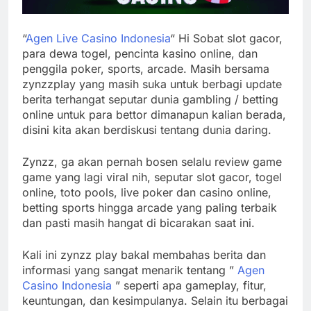
“
Agen Live Casino Indonesia
“ Hi Sobat slot gacor,
para dewa togel, pencinta kasino online, dan
penggila poker, sports, arcade. Masih bersama
zynzzplay yang masih suka untuk berbagi update
berita terhangat seputar dunia gambling / betting
online untuk para bettor dimanapun kalian berada,
disini kita akan berdiskusi tentang dunia daring.
Zynzz, ga akan pernah bosen selalu review game
game yang lagi viral nih, seputar slot gacor, togel
online, toto pools, live poker dan casino online,
betting sports hingga arcade yang paling terbaik
dan pasti masih hangat di bicarakan saat ini.
Kali ini zynzz play bakal membahas berita dan
informasi yang sangat menarik tentang ”
Agen
Casino Indonesia
” seperti apa gameplay, fitur,
keuntungan, dan kesimpulanya. Selain itu berbagai