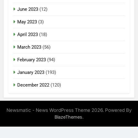
June 2023
(12)
May 2023
(3)
April 2023
(18)
March 2023
(56)
February 2023
(94)
January 2023
(193)
December 2022
(120)
Newsmatic - News WordPress Theme 2026. Powered By
.
BlazeThemes