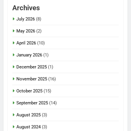
Archives
July 2026
(8)
May 2026
(2)
April 2026
(10)
January 2026
(1)
December 2025
(1)
November 2025
(16)
October 2025
(15)
September 2025
(14)
August 2025
(3)
August 2024
(3)