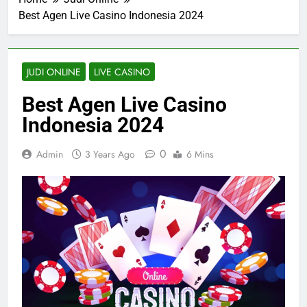
Best Agen Live Casino Indonesia 2024
JUDI ONLINE
LIVE CASINO
Best Agen Live Casino
Indonesia 2024
0
Admin
3 Years Ago
6 Mins