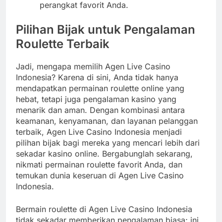
perangkat favorit Anda.
Pilihan Bijak untuk Pengalaman
Roulette Terbaik
Jadi, mengapa memilih Agen Live Casino
Indonesia? Karena di sini, Anda tidak hanya
mendapatkan permainan roulette online yang
hebat, tetapi juga pengalaman kasino yang
menarik dan aman. Dengan kombinasi antara
keamanan, kenyamanan, dan layanan pelanggan
terbaik, Agen Live Casino Indonesia menjadi
pilihan bijak bagi mereka yang mencari lebih dari
sekadar kasino online. Bergabunglah sekarang,
nikmati permainan roulette favorit Anda, dan
temukan dunia keseruan di Agen Live Casino
Indonesia.
Bermain roulette di Agen Live Casino Indonesia
tidak sekadar memberikan pengalaman biasa; ini