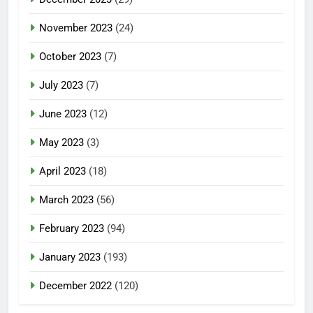
November 2023
(24)
October 2023
(7)
July 2023
(7)
June 2023
(12)
May 2023
(3)
April 2023
(18)
March 2023
(56)
February 2023
(94)
January 2023
(193)
December 2022
(120)