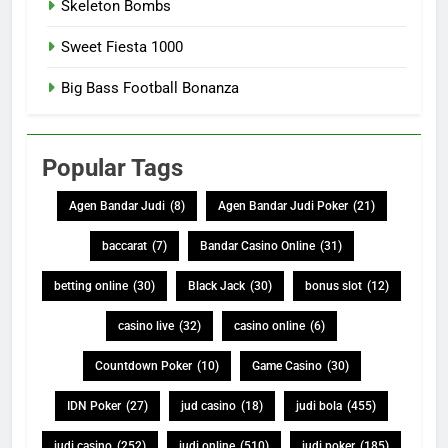
Skeleton Bombs
Sweet Fiesta 1000
Big Bass Football Bonanza
Popular Tags
Agen Bandar Judi
(8)
Agen Bandar Judi Poker
(21)
baccarat
(7)
Bandar Casino Online
(31)
betting online
(30)
Black Jack
(30)
bonus slot
(12)
casino live
(32)
casino online
(6)
Countdown Poker
(10)
Game Casino
(30)
IDN Poker
(27)
jud casino
(18)
judi bola
(455)
judi casino
(252)
judi online
(510)
judi poker
(185)