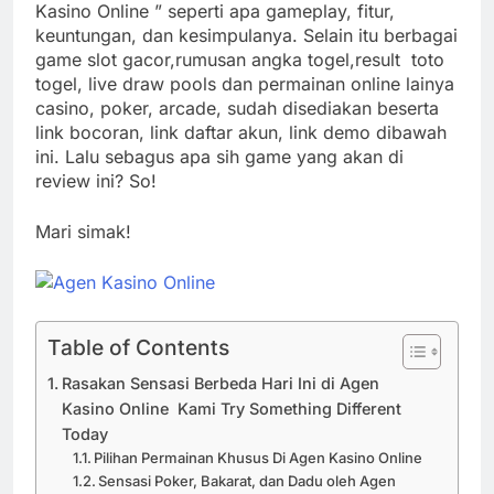
Kasino Online ” seperti apa gameplay, fitur,
keuntungan, dan kesimpulanya. Selain itu berbagai
game slot gacor,rumusan angka togel,result toto
togel, live draw pools dan permainan online lainya
casino, poker, arcade, sudah disediakan beserta
link bocoran, link daftar akun, link demo dibawah
ini. Lalu sebagus apa sih game yang akan di
review ini? So!
Mari simak!
Table of Contents
Rasakan Sensasi Berbeda Hari Ini di Agen
Kasino Online Kami Try Something Different
Today
Pilihan Permainan Khusus Di Agen Kasino Online
Sensasi Poker, Bakarat, dan Dadu oleh Agen