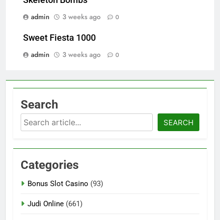
Skeleton Bombs
admin
3 weeks ago
0
Sweet Fiesta 1000
admin
3 weeks ago
0
Search
Search
SEARCH
Categories
Bonus Slot Casino
(93)
Judi Online
(661)