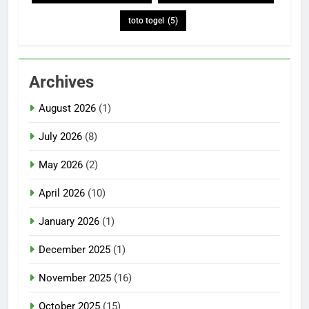
toto togel
(5)
Archives
August 2026
(1)
July 2026
(8)
May 2026
(2)
April 2026
(10)
January 2026
(1)
December 2025
(1)
November 2025
(16)
October 2025
(15)