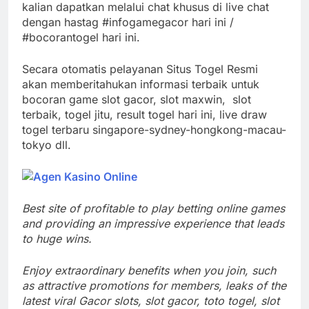
kalian dapatkan melalui chat khusus di live chat
dengan hastag #infogamegacor hari ini /
#bocorantogel hari ini.
Secara otomatis pelayanan Situs Togel Resmi
akan memberitahukan informasi terbaik untuk
bocoran game slot gacor, slot maxwin, slot
terbaik, togel jitu, result togel hari ini, live draw
togel terbaru singapore-sydney-hongkong-macau-
tokyo dll.
Best site of profitable to play betting online games
and providing an impressive experience that leads
to huge wins.
Enjoy extraordinary benefits when you join, such
as attractive promotions for members, leaks of the
latest viral Gacor slots, slot gacor, toto togel, slot