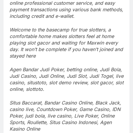
online professional customer service, and easy
payment transactions using various bank methods,
including credit and e-wallet.
Welcome to the basecamp for true slotters, a
comfortable home makes slotters feel at home
playing slot gacor and waiting for Maxwin every
day. It won’t be complete if you haven’t joined and
stayed here
Agen Bandar Judi Poker, betting online, Judi Bola,
Judi Casino, Judi Online, Judi Slot, Judi Togel, live
casino, situstoto, slot demo review, slot gacor, slot
online, slottoto.
Situs Baccarat, Bandar Casino Online, Black Jack,
casino live, Countdown Poker, Game Casino, IDN
Poker, judi bola, live casino, Live Poker, Online
Sports, Roullette, Situs Casino Indonesi,
Agen
Kasino Online