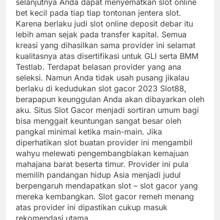
selanjutnya Anda dapat menyematkan slot online
bet kecil pada tiap tiap tontonan jentera slot.
Karena berlaku judi slot online deposit debar itu
lebih aman sejak pada transfer kapital. Semua
kreasi yang dihasilkan sama provider ini selamat
kualitasnya atas disertifikasi untuk GLI serta BMM
Testlab. Terdapat belasan provider yang ana
seleksi. Namun Anda tidak usah pusang jikalau
berlaku di kedudukan slot gacor 2023 Slot88,
berapapun keunggulan Anda akan dibayarkan oleh
aku. Situs Slot Gacor menjadi sortiran umum bagi
bisa menggait keuntungan sangat besar oleh
pangkal minimal ketika main-main. Jika
diperhatikan slot buatan provider ini mengambil
wahyu melewati pengembangbiakan kemajuan
mahajana barat beserta timur. Provider ini pula
memilih pandangan hidup Asia menjadi judul
berpengaruh mendapatkan slot – slot gacor yang
mereka kembangkan. Slot gacor remeh menang
atas provider ini dipastikan cukup masuk
rekomendasi utama.