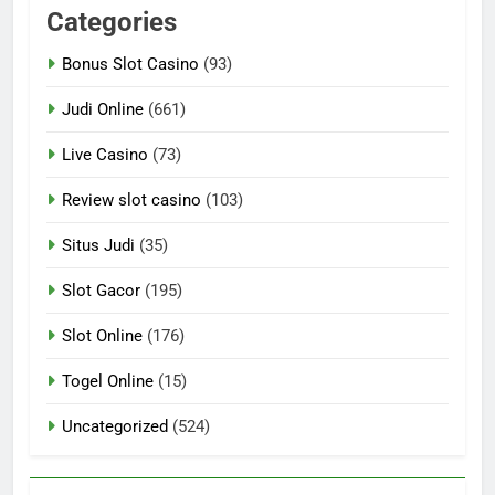
Categories
Bonus Slot Casino
(93)
Judi Online
(661)
Live Casino
(73)
Review slot casino
(103)
Situs Judi
(35)
Slot Gacor
(195)
Slot Online
(176)
Togel Online
(15)
Uncategorized
(524)