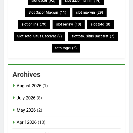
slot gacor
(92)
slot gacor hari ini
(14)
Slot Gacor Maxwin
(11)
slot maxwin
(29)
slot online
(79)
slot review
(10)
slot toto
(8)
Slot Toto. Situs Baccarat
(9)
slottoto. Situs Baccarat
(7)
toto togel
(5)
Archives
August 2026
(1)
July 2026
(8)
May 2026
(2)
April 2026
(10)