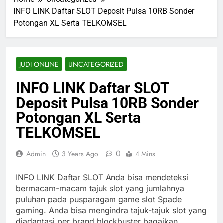
INFO LINK Daftar SLOT Deposit Pulsa 10RB Sonder
Potongan XL Serta TELKOMSEL
JUDI ONLINE
UNCATEGORIZED
INFO LINK Daftar SLOT
Deposit Pulsa 10RB Sonder
Potongan XL Serta
TELKOMSEL
0
Admin
3 Years Ago
4 Mins
INFO LINK Daftar SLOT Anda bisa mendeteksi
bermacam-macam tajuk slot yang jumlahnya
puluhan pada pusparagam game slot Spade
gaming. Anda bisa mengindra tajuk-tajuk slot yang
diadaptasi per brand blockbuster bagaikan