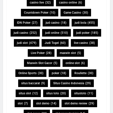
casino live
(32)
casino online
(6)
Countdown Poker
(10)
Game Casino
(30)
IDN Poker
(27)
jud casino
(18)
judi bola
(455)
judi casino
(252)
judi online
(510)
judi poker
(185)
judi slot
(479)
Judi Togel
(60)
live casino
(38)
Live Poker
(28)
maxwin slot
(5)
Maxwin Slot Gacor
(5)
online slot
(6)
Online Sports
(30)
poker
(18)
Roullette
(30)
situs baccarat
(9)
Situs Casino Indonesia
(29)
situs slot
(12)
situs toto
(20)
situstoto
(11)
slot
(7)
slot demo
(14)
slot demo review
(29)