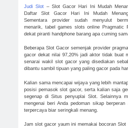
Sweet Alche
Judi Slot
– Slot Gacor Hari Ini Mudah Mena
Daftar Slot Gacor Hari Ini Mudah Mena
1 Year Ago
Sweet Fiesta 1000
Sementara provider sudah menyulut ber
menarik, tabel games slots online Pragmatic
2 Weeks Ago
dekat piranti handphone barang apa cuming sam
Caishen’s Cash
3 Weeks Ago
Beberapa Slot Gacor semenjak provider pragma
Xmas Lucky 
gacor dekat nilai 97,20% jadi aktor tidak buat
3 Months Ago
senarai wakil slot gacor yang disediakan se
dibantu sambil tipuan yang paling gacor pada hari
Kalian sama mencapai wijaya yang lebih mantap
posisi pemasok slot gacor, serta kalian saja 
segenap di Situs penyuplai Slot. Selainnya
mengenai beri Anda pedoman sikap berperan
terpercaya biar seringkali menang.
Jam slot gacor yaum ini memakai bocoran Slot