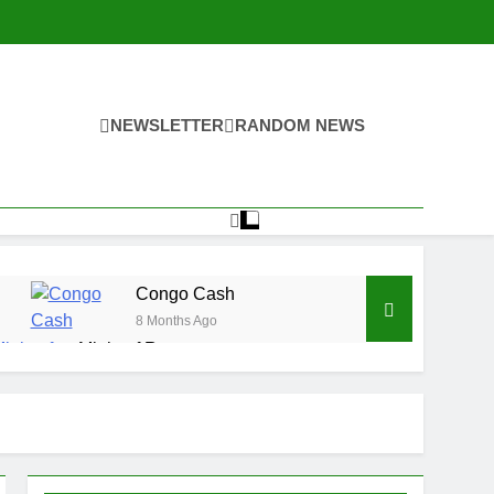
NEWSLETTER
RANDOM NEWS
Congo Cash
8 Months Ago
Might of Ra
9 Months Ago
y Toads
Chest of Caishen
nths Ago
9 Months Ago
 Godiva
Running Sushi
hs Ago
9 Months Ago