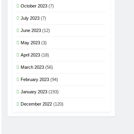
October 2023
(7)
July 2023
(7)
June 2023
(12)
May 2023
(3)
April 2023
(18)
March 2023
(56)
February 2023
(94)
January 2023
(193)
December 2022
(120)