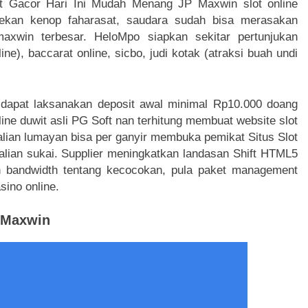
t Gacor Hari Ini Mudah Menang JP Maxwin slot online
ekan kenop faharasat, saudara sudah bisa merasakan
xwin terbesar. HeloMpo siapkan sekitar pertunjukan
ne), baccarat online, sicbo, judi kotak (atraksi buah undi
 dapat laksanakan deposit awal minimal Rp10.000 doang
nline duwit asli PG Soft nan terhitung membuat website slot
alian lumayan bisa per ganyir membuka pemikat Situs Slot
alian sukai. Supplier meningkatkan landasan Shift HTML5
an bandwidth tentang kecocokan, pula paket management
sino online.
P Maxwin