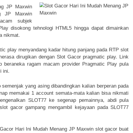
my PlayN Go
Jungle Quest
Snow Party
ng JP Maxwin
ng JP Maxwin
1 Year Ago
2 Weeks Ago
Big Bass Football Bonanza
Luxor of Cleopatra
B
macam subjek
 Play disokong tehnologi HTML5 hingga dapat dimainkan
3 Weeks Ago
3 Weeks Ago
3
a nikmat.
Mystical Luck Hold And Win: Tema Mistis Modern TO
3 Months Ago
tic play menyandang kadar hitung panjang pada RTP slot
Time Hold and Win: Sensasi Tema Natal Modern TOP 1
 merasa dirugikan dengan Slot Gacor pragmatic play. Link
bab beraneka ragam macam provider Pragmatic Play pula
 ini.
 semenjak yang asing dibandingkan kalian berperan pada
genap memakai 1 account semata-mata kalian bisa nikmati
 mengenalkan SLOT77 ke segenap pemainnya, abdi pula
 slot gacor gampang mengambil kejayaan pada SLOT77
 Gacor Hari Ini Mudah Menang JP Maxwin slot gacor buat