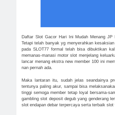
Daftar Slot Gacor Hari Ini Mudah Menang JP
Tetapi telah banyak yg menyerahkan kesaksia
pada SLOT77 formal telah bisa dibuktikan k
memanas-manasi motor slot menjelang keluarkan 
lancar menang ekstra new member 100 ini memp
nan pernah ada.
Maka lantaran itu, sudah jelas seandainya 
tentunya paling akur, sampai bisa melaksanak
tinggi semoga member tetap loyal bersama-sama
gambling slot deposit degub yang genderang le
slot endapan debar terpercaya serta terbaik slot 