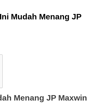
rai 4
Moonshot
Gorilla May
9 Months Ago
9 Months Ago
i Ini Mudah Menang JP
The Tiger Warrior
Panda Fortu
10 Months Ago
10 Months Ago
d
Gravity Bonanza
Alien Inva
10 Months Ago
10 Months A
ristmas Bells
888 Gold
Sn
10 Months Ago
10 
acus
Blazing Wilds Megaways
10 Months Ago
ays
Lucky Fishing Megaways
10 Months Ago
r
Club Tropicana
Black Bull
11 Months Ago
11 Months Ago
Gemstones Gold PG Soft
Cand
11 Months Ago
11 Mo
Mudah Menang JP Maxwin
Pack
Sugar Rush 1000
Lucky
11 Months Ago
11 Mont