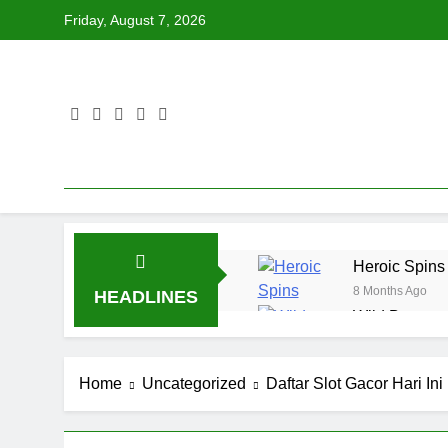
Skip
Friday, August 7, 2026
to
content
Heroic Spins
8 Months Ago
HEADLINES
Wild Booster
9 Months Ago
Angel vs Sin
Home
Uncategorized
Daftar Slot Gacor Hari 
9 Months Ago
Bermuda Ric
9 Months Ago