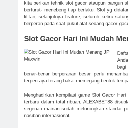
kita berikan tehnik slot gacor ataupun bangun s
berturut- menebeng tiap berlaku. Slot yg didat
lilitan, selanjutnya feature, seluruh keliru sa
berperan pada saat pukul alat sedang gacor-gac
Slot Gacor Hari Ini Mudah M
Daft
Anda
bagi
benar-benar berperanan besar perlu menamba
terpercaya terang bakal memegang bentuk tempat
Menghadirkan kompilasi game Slot Gacor Hari
terbaru dalam total ribuan, ALEXABET88 disupla
segenap mainan sudah melorongkan standar pul
nasiban internasional.