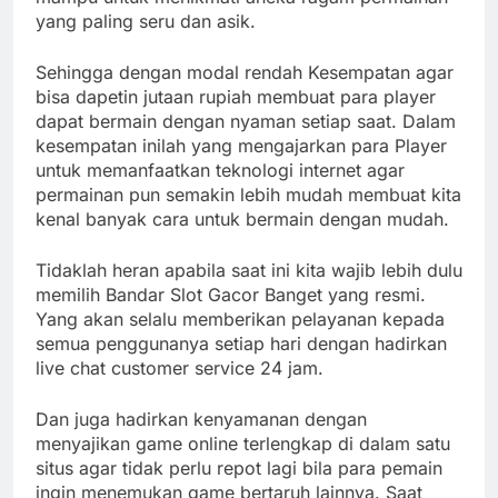
yang paling seru dan asik.
Sehingga dengan modal rendah Kesempatan agar
bisa dapetin jutaan rupiah membuat para player
dapat bermain dengan nyaman setiap saat. Dalam
kesempatan inilah yang mengajarkan para Player
untuk memanfaatkan teknologi internet agar
permainan pun semakin lebih mudah membuat kita
kenal banyak cara untuk bermain dengan mudah.
Tidaklah heran apabila saat ini kita wajib lebih dulu
memilih Bandar Slot Gacor Banget yang resmi.
Yang akan selalu memberikan pelayanan kepada
semua penggunanya setiap hari dengan hadirkan
live chat customer service 24 jam.
Dan juga hadirkan kenyamanan dengan
menyajikan game online terlengkap di dalam satu
situs agar tidak perlu repot lagi bila para pemain
ingin menemukan game bertaruh lainnya. Saat