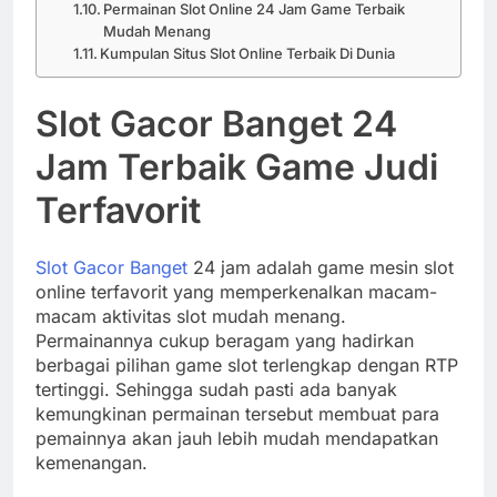
Permainan Slot Online 24 Jam Game Terbaik
Mudah Menang
Kumpulan Situs Slot Online Terbaik Di Dunia
Slot Gacor Banget 24
Jam Terbaik Game Judi
Terfavorit
Slot Gacor Banget
24 jam adalah game mesin slot
online terfavorit yang memperkenalkan macam-
macam aktivitas slot mudah menang.
Permainannya cukup beragam yang hadirkan
berbagai pilihan game slot terlengkap dengan RTP
tertinggi. Sehingga sudah pasti ada banyak
kemungkinan permainan tersebut membuat para
pemainnya akan jauh lebih mudah mendapatkan
kemenangan.