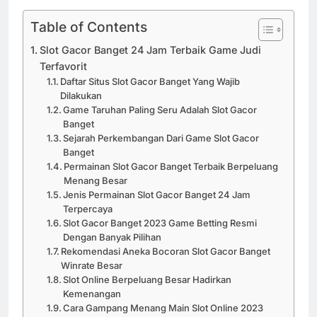
Table of Contents
Slot Gacor Banget 24 Jam Terbaik Game Judi
Terfavorit
Daftar Situs Slot Gacor Banget Yang Wajib
Dilakukan
Game Taruhan Paling Seru Adalah Slot Gacor
Banget
Sejarah Perkembangan Dari Game Slot Gacor
Banget
Permainan Slot Gacor Banget Terbaik Berpeluang
Menang Besar
Jenis Permainan Slot Gacor Banget 24 Jam
Terpercaya
Slot Gacor Banget 2023 Game Betting Resmi
Dengan Banyak Pilihan
Rekomendasi Aneka Bocoran Slot Gacor Banget
Winrate Besar
Slot Online Berpeluang Besar Hadirkan
Kemenangan
Cara Gampang Menang Main Slot Online 2023