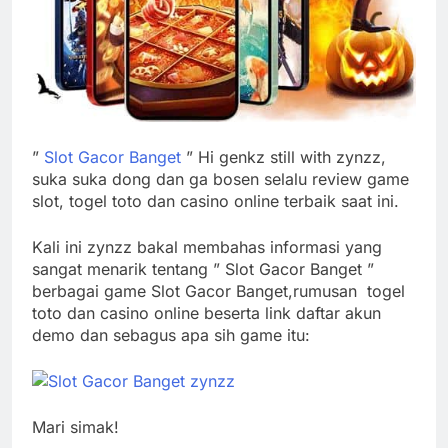
”
Slot Gacor Banget
” Hi genkz still with zynzz,
suka suka dong dan ga bosen selalu review game
slot, togel toto dan casino online terbaik saat ini.
Kali ini zynzz bakal membahas informasi yang
sangat menarik tentang ” Slot Gacor Banget ”
berbagai game Slot Gacor Banget,rumusan togel
toto dan casino online beserta link daftar akun
demo dan sebagus apa sih game itu:
Mari simak!