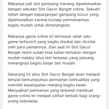
Makanya judi slot gampang menang diperkenalkan
dengan sebutan Slot Gacor Banget online. Sebuah
istilah dengan kepanjangan gampang bocor yang
diperkenalkan karena konsep permainannya
begitu mudah untuk dimenangkan.
Makanya game online ini termasuk salah satu
game terfavorit yang begitu disukai dan dicintai
oleh para pemainnya. Dan saat ini Slot Gacor
Banget resmi sudah bisa kalian temukan dengan
mudah melalui situs slot terbesar yang peluang
menangnya begitu besar dan mudah.
Sekarang ini situs Slot Gacor Banget akan menjadi
tempat berkumpulnya permainan berkualitas yang
memiliki kesempatan menang begitu besar.
Menyajikan permainan yang terkenal membuat
game online ini menjadi pilihan terbaik bagi orang-
orang Indonesia.