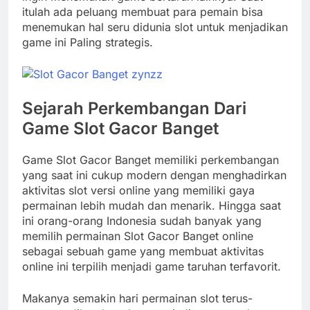
itulah ada peluang membuat para pemain bisa
menemukan hal seru didunia slot untuk menjadikan
game ini Paling strategis.
Sejarah Perkembangan Dari
Game Slot Gacor Banget
Game Slot Gacor Banget memiliki perkembangan
yang saat ini cukup modern dengan menghadirkan
aktivitas slot versi online yang memiliki gaya
permainan lebih mudah dan menarik. Hingga saat
ini orang-orang Indonesia sudah banyak yang
memilih permainan Slot Gacor Banget online
sebagai sebuah game yang membuat aktivitas
online ini terpilih menjadi game taruhan terfavorit.
Makanya semakin hari permainan slot terus-