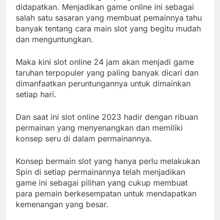
didapatkan. Menjadikan game online ini sebagai
salah satu sasaran yang membuat pemainnya tahu
banyak tentang cara main slot yang begitu mudah
dan menguntungkan.
Maka kini slot online 24 jam akan menjadi game
taruhan terpopuler yang paling banyak dicari dan
dimanfaatkan peruntungannya untuk dimainkan
setiap hari.
Dan saat ini slot online 2023 hadir dengan ribuan
permainan yang menyenangkan dan memiliki
konsep seru di dalam permainannya.
Konsep bermain slot yang hanya perlu melakukan
Spin di setiap permainannya telah menjadikan
game ini sebagai pilihan yang cukup membuat
para pemain berkesempatan untuk mendapatkan
kemenangan yang besar.