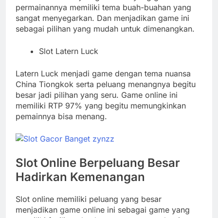
permainannya memiliki tema buah-buahan yang
sangat menyegarkan. Dan menjadikan game ini
sebagai pilihan yang mudah untuk dimenangkan.
Slot Latern Luck
Latern Luck menjadi game dengan tema nuansa
China Tiongkok serta peluang menangnya begitu
besar jadi pilihan yang seru. Game online ini
memiliki RTP 97% yang begitu memungkinkan
pemainnya bisa menang.
Slot Online Berpeluang Besar
Hadirkan Kemenangan
Slot online memiliki peluang yang besar
menjadikan game online ini sebagai game yang