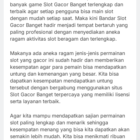
banyak game Slot Gacor Banget terlengkap dan
terbaik agar setiap pengguna bisa main slot
dengan mudah setiap saat. Maka kini Bandar Slot
Gacor Banget hadir menjadi tempat bertaruh yang
paling profesional dengan menyediakan aneka
ragam aktivitas slot beragam dan terlengkap.
Makanya ada aneka ragam jenis-jenis permainan
slot yang gacor ini sudah hadir dan memberikan
kesempatan agar para pemain bisa mendapatkan
untung dan kemenangan yang besar. Kita bisa
dapatkan kesempatan mendapatkan untung
tersebut dengan bergabung menggunakan situs
Slot Gacor Banget terpercaya yang memiliki lisensi
serta layanan terbaik.
Agar kita mampu mendapatkan sajian permainan
slot paling lengkap dan menarik sehingga
kesempatan menang yang bisa kita dapatkan akan
semakin lebih mudah. Kita bisa menikmati ribuan