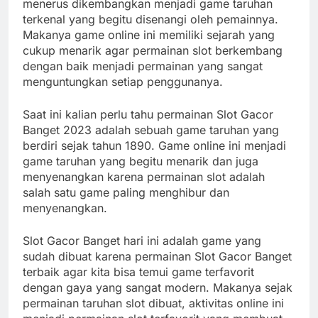
menerus dikembangkan menjadi game taruhan
terkenal yang begitu disenangi oleh pemainnya.
Makanya game online ini memiliki sejarah yang
cukup menarik agar permainan slot berkembang
dengan baik menjadi permainan yang sangat
menguntungkan setiap penggunanya.
Saat ini kalian perlu tahu permainan Slot Gacor
Banget 2023 adalah sebuah game taruhan yang
berdiri sejak tahun 1890. Game online ini menjadi
game taruhan yang begitu menarik dan juga
menyenangkan karena permainan slot adalah
salah satu game paling menghibur dan
menyenangkan.
Slot Gacor Banget hari ini adalah game yang
sudah dibuat karena permainan Slot Gacor Banget
terbaik agar kita bisa temui game terfavorit
dengan gaya yang sangat modern. Makanya sejak
permainan taruhan slot dibuat, aktivitas online ini