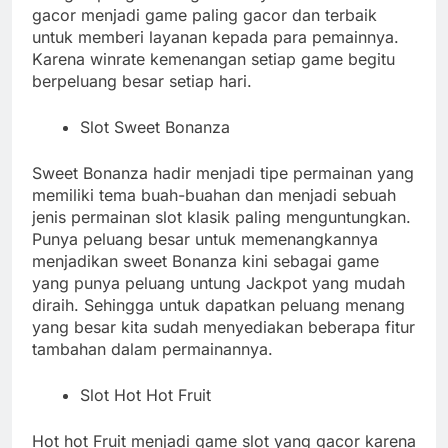
gacor menjadi game paling gacor dan terbaik
untuk memberi layanan kepada para pemainnya.
Karena winrate kemenangan setiap game begitu
berpeluang besar setiap hari.
Slot Sweet Bonanza
Sweet Bonanza hadir menjadi tipe permainan yang
memiliki tema buah-buahan dan menjadi sebuah
jenis permainan slot klasik paling menguntungkan.
Punya peluang besar untuk memenangkannya
menjadikan sweet Bonanza kini sebagai game
yang punya peluang untung Jackpot yang mudah
diraih. Sehingga untuk dapatkan peluang menang
yang besar kita sudah menyediakan beberapa fitur
tambahan dalam permainannya.
Slot Hot Hot Fruit
Hot hot Fruit menjadi game slot yang gacor karena