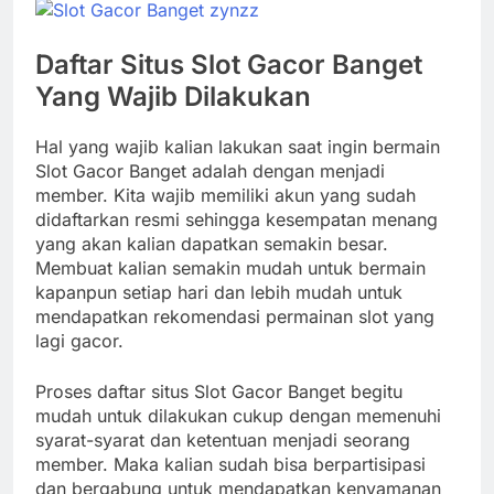
Daftar Situs Slot Gacor Banget
Yang Wajib Dilakukan
Hal yang wajib kalian lakukan saat ingin bermain
Slot Gacor Banget adalah dengan menjadi
member. Kita wajib memiliki akun yang sudah
didaftarkan resmi sehingga kesempatan menang
yang akan kalian dapatkan semakin besar.
Membuat kalian semakin mudah untuk bermain
kapanpun setiap hari dan lebih mudah untuk
mendapatkan rekomendasi permainan slot yang
lagi gacor.
Proses daftar situs Slot Gacor Banget begitu
mudah untuk dilakukan cukup dengan memenuhi
syarat-syarat dan ketentuan menjadi seorang
member. Maka kalian sudah bisa berpartisipasi
dan bergabung untuk mendapatkan kenyamanan