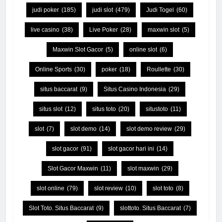
judi poker
(185)
judi slot
(479)
Judi Togel
(60)
live casino
(38)
Live Poker
(28)
maxwin slot
(5)
Maxwin Slot Gacor
(5)
online slot
(6)
Online Sports
(30)
poker
(18)
Roullette
(30)
situs baccarat
(9)
Situs Casino Indonesia
(29)
situs slot
(12)
situs toto
(20)
situstoto
(11)
slot
(7)
slot demo
(14)
slot demo review
(29)
slot gacor
(91)
slot gacor hari ini
(14)
Slot Gacor Maxwin
(11)
slot maxwin
(29)
slot online
(79)
slot review
(10)
slot toto
(8)
Slot Toto. Situs Baccarat
(9)
slottoto. Situs Baccarat
(7)