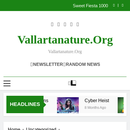
Skeleton Bombs
Skip
Sweet Fiesta 1000
to
Big Bass Football Bonanza
Snow Party
content
Skeleton Bombs
Sweet Fiesta 1000
Big Bass Football Bonanza
Vallartanature.org
Vallartanature.org
NEWSLETTER
RANDOM NEWS
Heroic Spins
Cyber Heist
HEADLINES
8 Months Ago
8 Months Ago
Home
Uncategorized