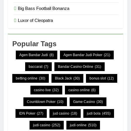
Big Bass Football Bonanza
Luxor of Cleopatra
Popular Tags
Agen Bandar Judi
(8)
Agen Bandar Judi Poker
(21)
baccarat
(7)
Bandar Casino Online
(31)
betting online
(30)
Black Jack
(30)
bonus slot
(12)
casino live
(32)
casino online
(6)
Countdown Poker
(10)
Game Casino
(30)
IDN Poker
(27)
jud casino
(18)
judi bola
(455)
judi casino
(252)
judi online
(510)