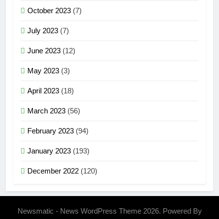
October 2023
(7)
July 2023
(7)
June 2023
(12)
May 2023
(3)
April 2023
(18)
March 2023
(56)
February 2023
(94)
January 2023
(193)
December 2022
(120)
Newsmatic - News WordPress Theme 2026. Powered By