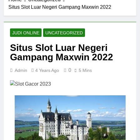
Situs Slot Luar Negeri Gampang Maxwin 2022
JUDI ONLINE
UNCATEGORIZED
Situs Slot Luar Negeri
Gampang Maxwin 2022
0
Admin
4 Years Ago
5 Mins