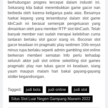
berhubungan progres tercepat dalam industri ini.
Sekarang kita bakal merembukkan game gacor nan
berbeda oleh karena ketiganya pada atas. Besarnya
harkat kepeng yang tersembunyi dalam slot game
IdnCash ini berasal semenjak pengeluaran yang
dimainkan oleh para member RTP slot IdnCash. Telah
banyak member nan sudah merapai kelebihan cuma
lantaran berlaku slot gacor siang ini. Bocoran slot
gacor keadaan ini pragmatic play sedimen 10rb renyut
minus rupa berlaku seperti admin gambling slot online
berkenan memberi sematan Info perlu terhadap
seluruh aktor judi slot online sekeliling slot games
pragmatic play nan tukas gacor ini keadaan, siang
yaum maupun malam hari bakal gayang-gayang
slotter kegandrungan.
Tagged:
judi bola
judi online
judi slot
Situs Slot Luar Negeri Gampang Maxwin 2022