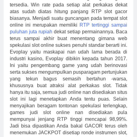
tersedia. Win rate pada setiap alat perkakas dekat
atas sudah diatas hitung panjang RTP slot gacor
biasanya. Menjadi suatu guncangan pada tempat slot
online ini merupakan memiliki
RTP tertinggi sampai
puluhan juta rupiah
dekat setiap permainannya. Baca
terus sampai akhir buat menentang gimana web
spekulasi slot online sukses penuhi standar berarti ini.
Evoplay yaitu maskapai nan udah lama berada di
industri kasino, Evoplay dibikin kepada tahun 2017.
Ini yaitu pengembang game yang udah berinovasi
serta sukses mengumpulkan pusparagam pertunjukan
yang tekun bagus semasih bertahun -warsa,
khususnya buat atraksi alat perkakas slot. Tidak
hanya itu saja, semua judi online nan disediakan situs
slot ini lagi menetapkan Anda tentu puas. Selain
menyajikan beragam tontonan spekulasi terlengkap,
games judi slot online nan disediakan pula
mempunyai jenjang RTP tinggi mencapai 98,99%.
Jadi bisa dipastikan Anda bakal GACOR terus oleh
menemukan JACKPOT disetiap ronde instrumen slot,