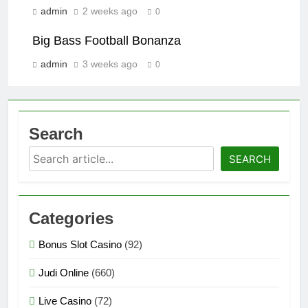
admin
2 weeks ago
0
Big Bass Football Bonanza
admin
3 weeks ago
0
Search
Search
SEARCH
Categories
Bonus Slot Casino
(92)
Judi Online
(660)
Live Casino
(72)