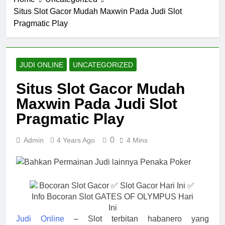
Situs Slot Gacor Mudah Maxwin Pada Judi Slot
Pragmatic Play
JUDI ONLINE
UNCATEGORIZED
Situs Slot Gacor Mudah
Maxwin Pada Judi Slot
Pragmatic Play
0
Admin
4 Years Ago
4 Mins
Judi Online
– Slot terbitan habanero yang