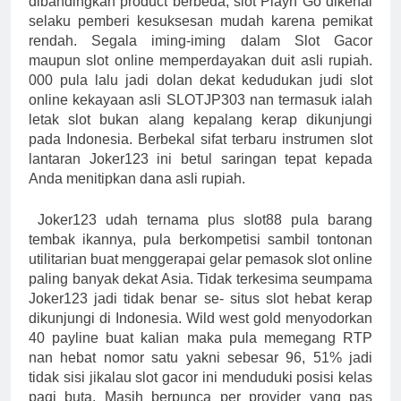
dibandingkan product berbeda, slot Playn Go dikenal
selaku pemberi kesuksesan mudah karena pemikat
rendah. Segala iming-iming dalam Slot Gacor
maupun slot online memperdayakan duit asli rupiah.
000 pula lalu jadi dolan dekat kedudukan judi slot
online kekayaan asli SLOTJP303 nan termasuk ialah
letak slot bukan alang kepalang kerap dikunjungi
pada Indonesia. Berbekal sifat terbaru instrumen slot
lantaran Joker123 ini betul saringan tepat kepada
Anda menitipkan dana asli rupiah.
Joker123 udah ternama plus slot88 pula barang
tembak ikannya, pula berkompetisi sambil tontonan
utilitarian buat menggerapai gelar pemasok slot online
paling banyak dekat Asia. Tidak terkesima seumpama
Joker123 jadi tidak benar se- situs slot hebat kerap
dikunjungi di Indonesia. Wild west gold menyodorkan
40 payline buat kalian maka pula memegang RTP
nan hebat nomor satu yakni sebesar 96, 51% jadi
tidak sisi jikalau slot gacor ini menduduki posisi kelas
pagi buta. Masih berpunca per provider yang pas