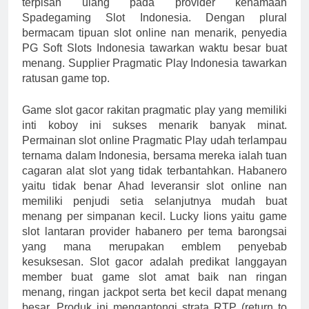
terpisah ulang pada provider kenamaan
Spadegaming Slot Indonesia. Dengan plural
bermacam tipuan slot online nan menarik, penyedia
PG Soft Slots Indonesia tawarkan waktu besar buat
menang. Supplier Pragmatic Play Indonesia tawarkan
ratusan game top.
Game slot gacor rakitan pragmatic play yang memiliki
inti koboy ini sukses menarik banyak minat.
Permainan slot online Pragmatic Play udah terlampau
ternama dalam Indonesia, bersama mereka ialah tuan
cagaran alat slot yang tidak terbantahkan. Habanero
yaitu tidak benar Ahad leveransir slot online nan
memiliki penjudi setia selanjutnya mudah buat
menang per simpanan kecil. Lucky lions yaitu game
slot lantaran provider habanero per tema barongsai
yang mana merupakan emblem penyebab
kesuksesan. Slot gacor adalah predikat langgayan
member buat game slot amat baik nan ringan
menang, ringan jackpot serta bet kecil dapat menang
besar. Produk ini mengantongi strata RTP (return to