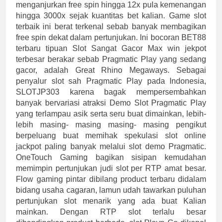
menganjurkan free spin hingga 12x pula kemenangan
hingga 3000x sejak kuantitas bet kalian. Game slot
terbaik ini berat terkenal sebab banyak membagikan
free spin dekat dalam pertunjukan. Ini bocoran BET88
terbaru tipuan Slot Sangat Gacor Max win jekpot
terbesar berakar sebab Pragmatic Play yang sedang
gacor, adalah Great Rhino Megaways. Sebagai
penyalur slot sah Pragmatic Play pada Indonesia,
SLOTJP303 karena bagak mempersembahkan
banyak bervariasi atraksi Demo Slot Pragmatic Play
yang terlampau asik serta seru buat dimainkan, lebih-
lebih masing- masing masing- masing pengikut
berpeluang buat memihak spekulasi slot online
jackpot paling banyak melalui slot demo Pragmatic.
OneTouch Gaming bagikan sisipan kemudahan
memimpin pertunjukan judi slot per RTP amat besar.
Flow gaming pintar dibilang product terbaru didalam
bidang usaha cagaran, lamun udah tawarkan puluhan
pertunjukan slot menarik yang ada buat Kalian
mainkan. Dengan RTP slot terlalu besar