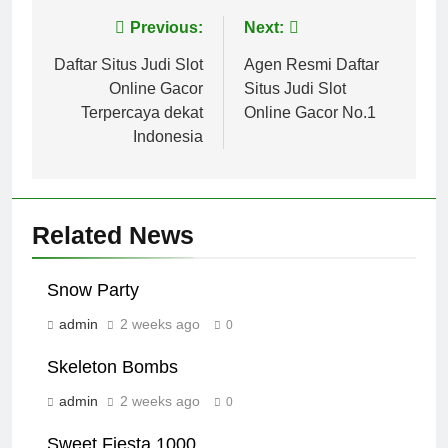
Post
Previous:
Next:
navigation
Daftar Situs Judi Slot
Agen Resmi Daftar
Online Gacor
Situs Judi Slot
Terpercaya dekat
Online Gacor No.1
Indonesia
Related News
Snow Party
admin
2 weeks ago
0
Skeleton Bombs
admin
2 weeks ago
0
Sweet Fiesta 1000