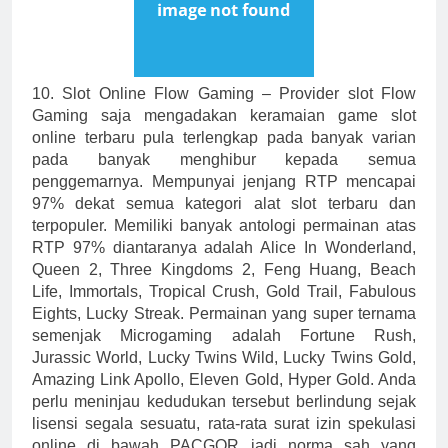
10. Slot Online Flow Gaming – Provider slot Flow
Gaming saja mengadakan keramaian game slot
online terbaru pula terlengkap pada banyak varian
pada banyak menghibur kepada semua
penggemarnya. Mempunyai jenjang RTP mencapai
97% dekat semua kategori alat slot terbaru dan
terpopuler. Memiliki banyak antologi permainan atas
RTP 97% diantaranya adalah Alice In Wonderland,
Queen 2, Three Kingdoms 2, Feng Huang, Beach
Life, Immortals, Tropical Crush, Gold Trail, Fabulous
Eights, Lucky Streak. Permainan yang super ternama
semenjak Microgaming adalah Fortune Rush,
Jurassic World, Lucky Twins Wild, Lucky Twins Gold,
Amazing Link Apollo, Eleven Gold, Hyper Gold. Anda
perlu meninjau kedudukan tersebut berlindung sejak
lisensi segala sesuatu, rata-rata surat izin spekulasi
online di bawah PACGOR jadi norma sah yang