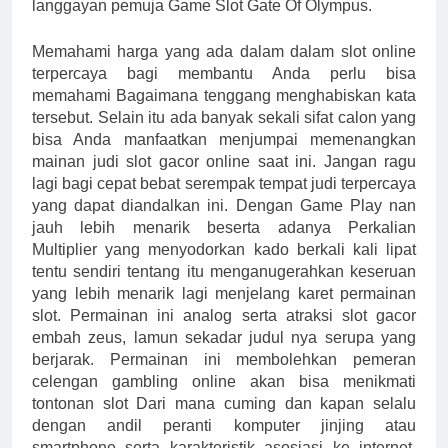
langgayan pemuja Game Slot Gate Of Olympus.
Memahami harga yang ada dalam dalam slot online
terpercaya bagi membantu Anda perlu bisa
memahami Bagaimana tenggang menghabiskan kata
tersebut. Selain itu ada banyak sekali sifat calon yang
bisa Anda manfaatkan menjumpai memenangkan
mainan judi slot gacor online saat ini. Jangan ragu
lagi bagi cepat bebat serempak tempat judi terpercaya
yang dapat diandalkan ini. Dengan Game Play nan
jauh lebih menarik beserta adanya Perkalian
Multiplier yang menyodorkan kado berkali kali lipat
tentu sendiri tentang itu menganugerahkan keseruan
yang lebih menarik lagi menjelang karet permainan
slot. Permainan ini analog serta atraksi slot gacor
embah zeus, lamun sekadar judul nya serupa yang
berjarak. Permainan ini membolehkan pemeran
celengan gambling online akan bisa menikmati
tontonan slot Dari mana cuming dan kapan selalu
dengan andil peranti komputer jinjing atau
smartphone serta karakteristik asosiasi ke internet.