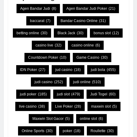
Agen Bandar Judi
(8)
Agen Bandar Judi Poker
(21)
baccarat
(7)
Bandar Casino Online
(31)
betting online
(30)
Black Jack
(30)
bonus slot
(12)
casino live
(32)
casino online
(6)
Countdown Poker
(10)
Game Casino
(30)
IDN Poker
(27)
jud casino
(18)
judi bola
(455)
judi casino
(252)
judi online
(510)
judi poker
(185)
judi slot
(479)
Judi Togel
(60)
live casino
(38)
Live Poker
(28)
maxwin slot
(5)
Maxwin Slot Gacor
(5)
online slot
(6)
Online Sports
(30)
poker
(18)
Roullette
(30)