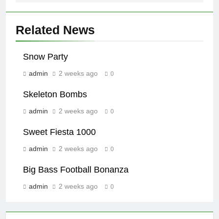
Related News
Snow Party
admin
2 weeks ago
0
Skeleton Bombs
admin
2 weeks ago
0
Sweet Fiesta 1000
admin
2 weeks ago
0
Big Bass Football Bonanza
admin
2 weeks ago
0