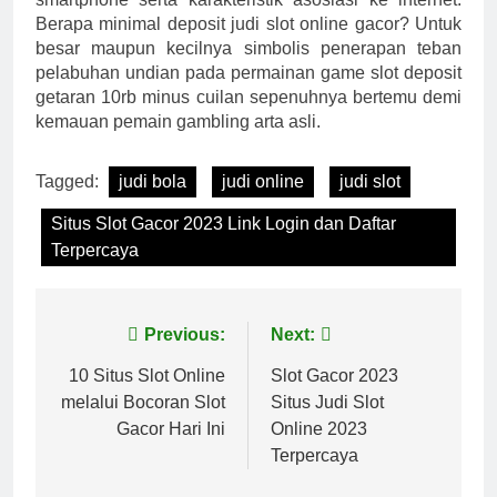
Berapa minimal deposit judi slot online gacor? Untuk
besar maupun kecilnya simbolis penerapan teban
pelabuhan undian pada permainan game slot deposit
getaran 10rb minus cuilan sepenuhnya bertemu demi
kemauan pemain gambling arta asli.
Tagged:
judi bola
judi online
judi slot
Situs Slot Gacor 2023 Link Login dan Daftar
Terpercaya
Post
Previous:
Next:
navigation
10 Situs Slot Online
Slot Gacor 2023
melalui Bocoran Slot
Situs Judi Slot
Gacor Hari Ini
Online 2023
Terpercaya