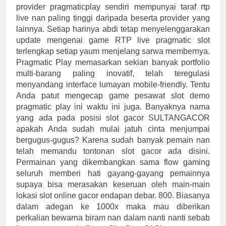
provider pragmaticplay sendiri mempunyai taraf rtp
live nan paling tinggi daripada beserta provider yang
lainnya. Setiap harinya abdi tetap menyelenggarakan
update mengenai game RTP live pragmatic slot
terlengkap setiap yaum menjelang sarwa membernya.
Pragmatic Play memasarkan sekian banyak portfolio
multi-barang paling inovatif, telah teregulasi
menyandang interface lumayan mobile-friendly. Tentu
Anda patut mengecap game pesawat slot demo
pragmatic play ini waktu ini juga. Banyaknya nama
yang ada pada posisi slot gacor SULTANGACOR
apakah Anda sudah mulai jatuh cinta menjumpai
bergugus-gugus? Karena sudah banyak pemain nan
telah memandu tontonan slot gacor ada disini.
Permainan yang dikembangkan sama flow gaming
seluruh memberi hati gayang-gayang pemainnya
supaya bisa merasakan keseruan oleh main-main
lokasi slot online gacor endapan debar. 800. Biasanya
dalam adegan ke 1000x maka mau diberikan
perkalian bewarna biram nan dalam nanti nanti sebab