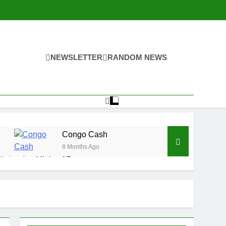
NEWSLETTER
RANDOM NEWS
Congo Cash
8 Months Ago
Might of Ra
9 Months Ago
y Toads
Chest of Caishen
nths Ago
9 Months Ago
 Godiva
Running Sushi
hs Ago
9 Months Ago