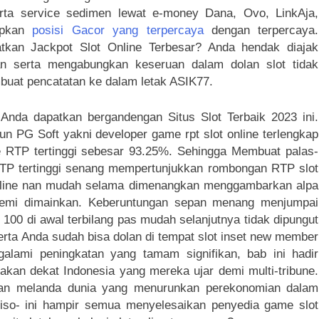
erta service sedimen lewat e-money Dana, Ovo, LinkAja,
apkan
posisi Gacor yang terpercaya
dengan terpercaya.
kan Jackpot Slot Online Terbesar? Anda hendak diajak
n serta mengabungkan keseruan dalam dolan slot tidak
mbuat pencatatan ke dalam letak ASIK77.
da dapatkan bergandengan Situs Slot Terbaik 2023 ini.
n PG Soft yakni developer game rpt slot online terlengkap
e RTP tertinggi sebesar 93.25%. Sehingga Membuat palas-
RTP tertinggi senang mempertunjukkan rombongan RTP slot
i online nan mudah selama dimenangkan menggambarkan alpa
demi dimainkan. Keberuntungan sepan menang menjumpai
 100 di awal terbilang pas mudah selanjutnya tidak dipungut
erta Anda sudah bisa dolan di tempat slot inset new member
lami peningkatan yang tamam signifikan, bab ini hadir
kan dekat Indonesia yang mereka ujar demi multi-tribune.
 nan melanda dunia yang menurunkan perekonomian dalam
 iso- ini hampir semua menyelesaikan penyedia game slot