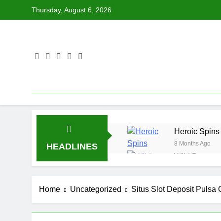
Skip
Thursday, August 6, 2026
to
content
Heroic Spins
8 Months Ago
HEADLINES
Wild Booster
9 Months Ago
Angel vs Sin
Home
Uncategorized
Situs Slot Deposit Pulsa
9 Months Ago
Bermuda Ric
9 Months Ago