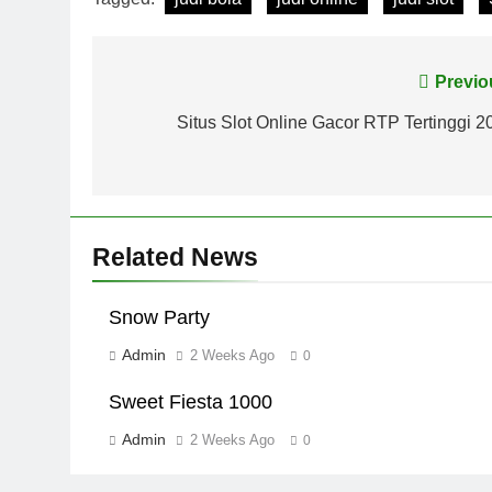
Post
Previo
navigation
Situs Slot Online Gacor RTP Tertinggi 2
Related News
Snow Party
Admin
2 Weeks Ago
0
Sweet Fiesta 1000
Admin
2 Weeks Ago
0