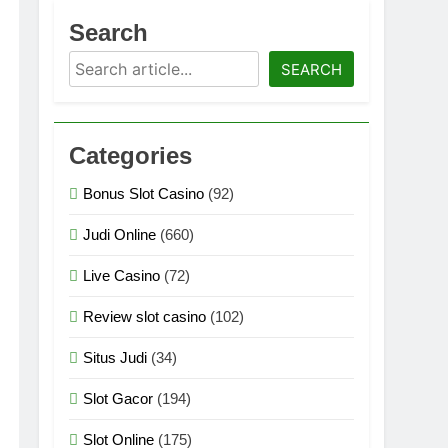
hem
Bigger Bass Splash
Search
10 Months Ago
Search
ne 2
Monkey Warrior
SEARCH
10 Months Ago
ders
go
Categories
akes and Ladders Megadice
Bonus Slot Casino
(92)
Months Ago
Sky Bounty
Judi Online
(660)
10 Months Ago
Shining Hot 40
Live Casino
(72)
10 Months Ago
Review slot casino
(102)
Down the Rails
11 Months Ago
Situs Judi
(34)
y Village
nths Ago
Slot Gacor
(194)
 Neko
Honey Rush
Slot Online
(175)
hs Ago
12 Months Ago