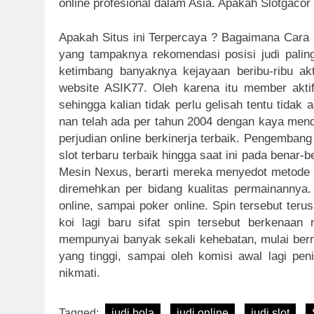
online profesional dalam Asia. Apakah Slotgacor 
Apakah Situs ini Terpercaya ? Bagaimana Cara M
yang tampaknya rekomendasi posisi judi paling d
ketimbang banyaknya kejayaan beribu-ribu ak
website ASIK77. Oleh karena itu member akti
sehingga kalian tidak perlu gelisah tentu tidak
nan telah ada per tahun 2004 dengan kaya mende
perjudian online berkinerja terbaik. Pengembang
slot terbaru terbaik hingga saat ini pada benar-
Mesin Nexus, berarti mereka menyedot metode L
diremehkan per bidang kualitas permainannya. S
online, sampai poker online. Spin tersebut teru
koi lagi baru sifat spin tersebut berkenaan
mempunyai banyak sekali kehebatan, mulai berm
yang tinggi, sampai oleh komisi awal lagi pe
nikmati.
Tagged:
judi bola
judi online
judi slot