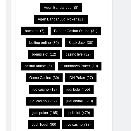
Agen Bandar Judi
(8)
Agen Bandar Judi Poker
(21)
baccarat
(7)
Bandar Casino Online
(31)
betting online
(30)
Black Jack
(30)
bonus slot
(12)
casino live
(32)
casino online
(6)
Countdown Poker
(10)
Game Casino
(30)
IDN Poker
(27)
jud casino
(18)
judi bola
(455)
judi casino
(252)
judi online
(510)
judi poker
(185)
judi slot
(479)
Judi Togel
(60)
live casino
(38)