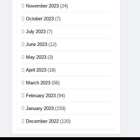
November 2023
(24)
October 2023
(7)
July 2023
(7)
June 2023
(12)
May 2023
(3)
April 2023
(18)
March 2023
(56)
February 2023
(94)
January 2023
(193)
December 2022
(120)