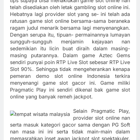
tips supaya bisa menaklukan game slot online nan
telah disediakan oleh letak gambling slot online ini.
Hebatnya lagi provider slot yang se- ini telah ada
ratusan game slot online bersama-sama beraneka
ragam judul menarik bersama lagi menyenangkan.
Dengan serupa itu, tipuan- permainannya lumayan
sungguh-sungguh menjamin kejayaan nan
sedemikian itu licin buat diraih dalam masing-
masing putarannya. Dalam game Aztec Gems
sendiri punyai poin RTP Live Slot sebesar RTP Live
Slot 90%. Sehingga tidak mengeherankan kenapa
pemeran demo slot online Indonesia terkira
menyenangi game slot gacor ini. Game miliki
Pragmatic Play ini sendiri dikenal bak game slot
online yang banyak remeh jackpot.
Selain Pragmatic Play,
provider slot online nan
serta masuk kategori gacor sama dengan PG Soft
nan masa ini ini serta tidak main-main dalam
memasrahkan inset awan jackpot slot spektakuler.