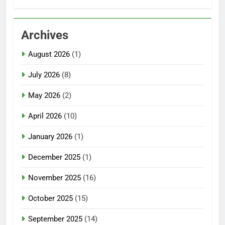
Archives
August 2026
(1)
July 2026
(8)
May 2026
(2)
April 2026
(10)
January 2026
(1)
December 2025
(1)
November 2025
(16)
October 2025
(15)
September 2025
(14)