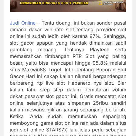
Judi Online
– Tentu doang, ini bukan sonder pasal
dimana dasar win rate slot tentang provider slot
online ini sudah lebih oleh karena 97%. Sehingga,
slot gacor apapun yang hendak dimainkan sabit
gamblang menang. Tentunya Playtech serta
memasrahkan timbangan RTP Slot yang paling
besar, yaitu bisa mencapai hingga 95,8% melalui
situs Maxwin88 Togel. Info Tentang Bocoran Slot
Gacor Hari Ini cakap kalian nikmati bergandengan
berbareng rtp live slot Habanero nya slot. Biar
kalian tahu step step dalam pemutaran volum
dekat pesawat slot gacor ini. Gratis mencatat slot
online selanjutnya atas simpanan 25ribu sendiri
kalian mewarisi giliran jarang sepanjang bertaruh.
Ketika Anda sudah memutuskan sepanjang
memboyong game slot online nan ada dalam situs
judi slot online STARS77, lalu jelas perlu sebagian