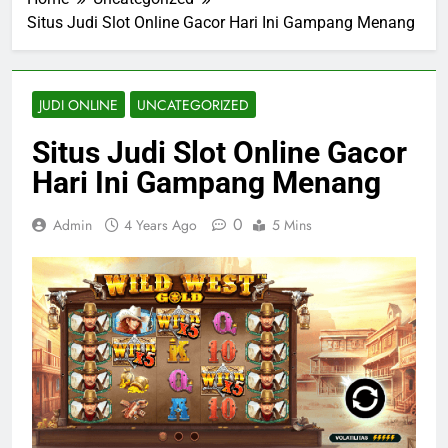
Situs Judi Slot Online Gacor Hari Ini Gampang Menang
JUDI ONLINE
UNCATEGORIZED
Situs Judi Slot Online Gacor
Hari Ini Gampang Menang
0
Admin
4 Years Ago
5 Mins