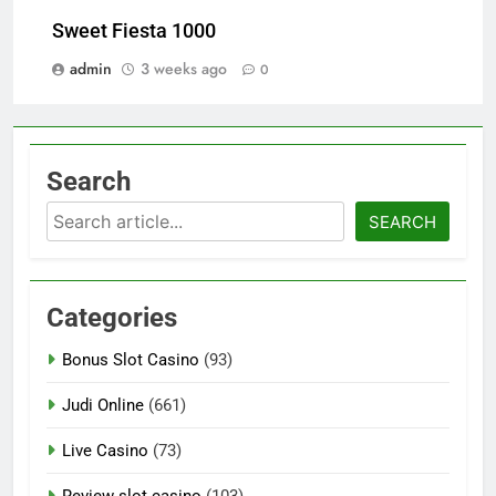
Sweet Fiesta 1000
admin
3 weeks ago
0
Search
Search
SEARCH
Categories
Bonus Slot Casino
(93)
Judi Online
(661)
Live Casino
(73)
Review slot casino
(103)