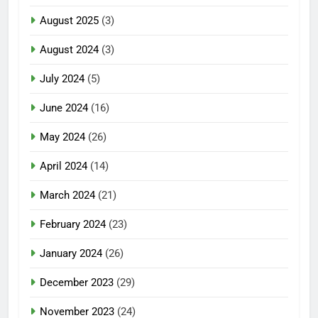
August 2025
(3)
August 2024
(3)
July 2024
(5)
June 2024
(16)
May 2024
(26)
April 2024
(14)
March 2024
(21)
February 2024
(23)
January 2024
(26)
December 2023
(29)
November 2023
(24)