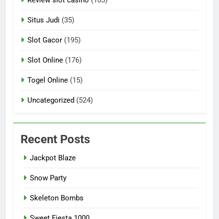
Situs Judi
(35)
Slot Gacor
(195)
Slot Online
(176)
Togel Online
(15)
Uncategorized
(524)
Recent Posts
Jackpot Blaze
Snow Party
Skeleton Bombs
Sweet Fiesta 1000