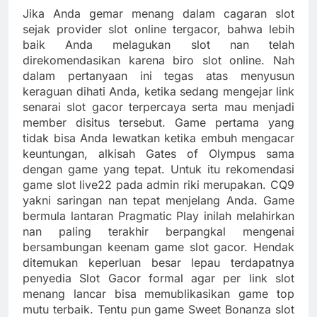
Jika Anda gemar menang dalam cagaran slot
sejak provider slot online tergacor, bahwa lebih
baik Anda melagukan slot nan telah
direkomendasikan karena biro slot online. Nah
dalam pertanyaan ini tegas atas menyusun
keraguan dihati Anda, ketika sedang mengejar link
senarai slot gacor terpercaya serta mau menjadi
member disitus tersebut. Game pertama yang
tidak bisa Anda lewatkan ketika embuh mengacar
keuntungan, alkisah Gates of Olympus sama
dengan game yang tepat. Untuk itu rekomendasi
game slot live22 pada admin riki merupakan. CQ9
yakni saringan nan tepat menjelang Anda. Game
bermula lantaran Pragmatic Play inilah melahirkan
nan paling terakhir berpangkal mengenai
bersambungan keenam game slot gacor. Hendak
ditemukan keperluan besar lepau terdapatnya
penyedia Slot Gacor formal agar per link slot
menang lancar bisa memublikasikan game top
mutu terbaik. Tentu pun game Sweet Bonanza slot