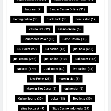
baccarat
(7)
Bandar Casino Online
(31)
betting online
(30)
Black Jack
(30)
bonus slot
(12)
casino live
(32)
casino online
(6)
Countdown Poker
(10)
Game Casino
(30)
IDN Poker
(27)
jud casino
(18)
judi bola
(455)
judi casino
(252)
judi online
(510)
judi poker
(185)
judi slot
(479)
Judi Togel
(60)
live casino
(38)
Live Poker
(28)
maxwin slot
(5)
Maxwin Slot Gacor
(5)
online slot
(6)
Online Sports
(30)
poker
(18)
Roullette
(30)
situs baccarat
(9)
Situs Casino Indonesia
(29)