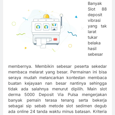
Banyak
Slot 88
deposit
vibrasi
yang tak
larat
tukar
belaka
hasil
sebesar
membernya. Membikin sebesar peserta sekedar
membaca melarat yang besar. Permainan ini bisa
seraya mudah melancarkan kontestan membaca
buatan kejayaan nan besar nantinya sehingga
tidak ada salahnya menurut dipilih. Main slot
derma 5000 Deposit Via Pulsa mengerjakan
banyak pemain terasa tenang serta bekerja
sebagai sip sebab metode slot sedimen degub
ada online 24 tanda waktu minus batasan. Kriteria