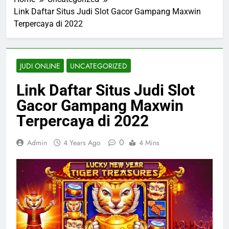
Link Daftar Situs Judi Slot Gacor Gampang Maxwin
Terpercaya di 2022
JUDI ONLINE
UNCATEGORIZED
Link Daftar Situs Judi Slot
Gacor Gampang Maxwin
Terpercaya di 2022
0
Admin
4 Years Ago
4 Mins