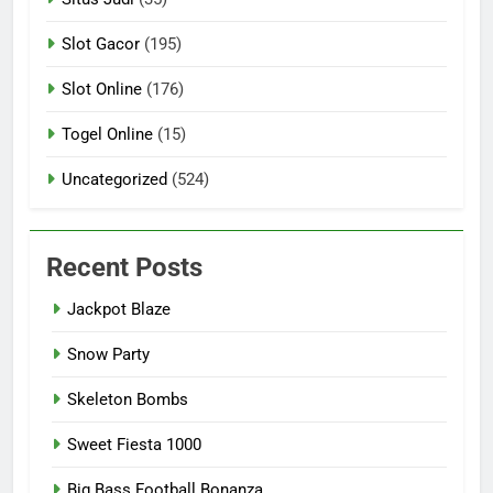
Slot Gacor
(195)
Slot Online
(176)
Togel Online
(15)
Uncategorized
(524)
Recent Posts
Jackpot Blaze
Snow Party
Skeleton Bombs
Sweet Fiesta 1000
Big Bass Football Bonanza