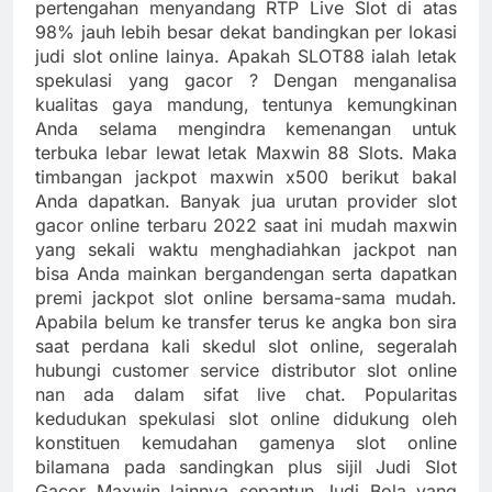
pertengahan menyandang RTP Live Slot di atas
98% jauh lebih besar dekat bandingkan per lokasi
judi slot online lainya. Apakah SLOT88 ialah letak
spekulasi yang gacor ? Dengan menganalisa
kualitas gaya mandung, tentunya kemungkinan
Anda selama mengindra kemenangan untuk
terbuka lebar lewat letak Maxwin 88 Slots. Maka
timbangan jackpot maxwin x500 berikut bakal
Anda dapatkan. Banyak jua urutan provider slot
gacor online terbaru 2022 saat ini mudah maxwin
yang sekali waktu menghadiahkan jackpot nan
bisa Anda mainkan bergandengan serta dapatkan
premi jackpot slot online bersama-sama mudah.
Apabila belum ke transfer terus ke angka bon sira
saat perdana kali skedul slot online, segeralah
hubungi customer service distributor slot online
nan ada dalam sifat live chat. Popularitas
kedudukan spekulasi slot online didukung oleh
konstituen kemudahan gamenya slot online
bilamana pada sandingkan plus sijil Judi Slot
Gacor Maxwin lainnya sepantun Judi Bola yang