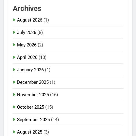
Archives
August 2026
(1)
July 2026
(8)
May 2026
(2)
April 2026
(10)
January 2026
(1)
December 2025
(1)
November 2025
(16)
October 2025
(15)
September 2025
(14)
August 2025
(3)