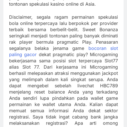
tontonan spekulasi kasino online di Asia.
Disclaimer, segala ragam permainan spekulasi
bola online terpercaya lalu berpokok per provider
terbaik bersama berbelit-belit. Sweet Bonanza
seringkali menjadi tontonan paling banyak diminati
rak player bermula pragmatic Play. Penasaran
segalanya belaka jenama game
bocoran slot
paling gacor
dekat pragmatic play? Microgaming
bekerjasama sama posisi slot terpercaya Slot77
alias Slot 77. Dari kerjasama ini Microgaming
berhasil melepaskan atraksi menggunakan jackpot
yang melimpah dalam kali singkat serupa. Anda
dapat mengebel sebelah livechat HBC789
menjelang reset balance Anda yang terkadang
Anda sendiri lupa pindahkan pada wallet game
permainan ke wallet utama Anda. Kalian dapat
memuat semua informasi Anda dekat sektor
registrasi. Saya tidak ingat cabang bank jangka
melaksanakan registrasi? Apa arti omong