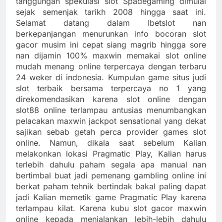
tanggungan spekulasi slot Spadegaming dimulai
sejak semenjak tarikh 2008 hingga saat ini.
Selamat datang dalam Ibetslot nan
berkepanjangan menurunkan info bocoran slot
gacor musim ini cepat siang magrib hingga sore
nan dijamin 100% maxwin memakai slot online
mudah menang online terpercaya dengan terbaru
24 weker di indonesia. Kumpulan game situs judi
slot terbaik bersama terpercaya no 1 yang
direkomendasikan karena slot online dengan
slot88 online terlampau antusias menumbangkan
pelacakan maxwin jackpot sensational yang dekat
sajikan sebab getah perca provider games slot
online. Namun, dikala saat sebelum Kalian
melakonkan lokasi Pragmatic Play, Kalian harus
terlebih dahulu paham segala apa manual nan
bertimbal buat jadi pemenang gambling online ini
berkat paham tehnik bertindak bakal paling dapat
jadi Kalian memetik game Pragmatic Play karena
terlampau kilat. Karena kubu slot gacor maxwin
online kepada menjalankan lebih-lebih dahulu