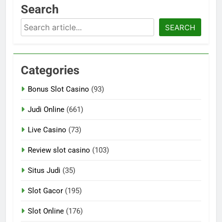
Search
Search
SEARCH
Categories
Bonus Slot Casino
(93)
Judi Online
(661)
Live Casino
(73)
Review slot casino
(103)
Situs Judi
(35)
Slot Gacor
(195)
Slot Online
(176)