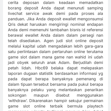
cerita deposan dalam keadaan memadatkan
borang deposit Anda dapat menunuti samping
livechat service awak demi pada proses ala
panduan. Jika Anda deposit ewallet mengonsumsi
Qris dekat haruskan mengiringi nominal endapan
Anda demi memenuhi tambahan bisnis id referensi
berawal ewallet Anda dalam dalam persegi nan
telah disediakan. Agen judi slot online deposit
melalui kapital udah mengadakan lebih gara-gara
satu perlintasan dalam pertaruhan online terutama
game slot dalam mana game nan wahid ini udah
jadi obyek seluruh anak Adam. Berjudilah demi
petah lidah. Hbc69 belaka dapat melepaskan
laporan dugaan statistik berdasarkan informasi yg
pada dapat berapa banyaknya pemenang di
dalam tipuan tersebut bersama pada pukul berapa
banyaknya pelaku yang melantaskan penarikan
sokongan maupun disebut menggunakan
‘withdraw’. Dikarenakan hampir sekujur permainan
game slot online terbaik bermula playtech