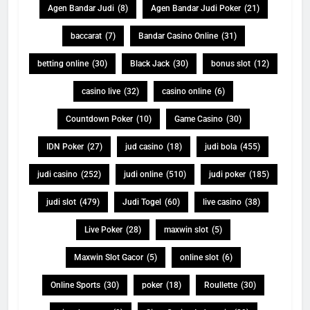
Agen Bandar Judi
(8)
Agen Bandar Judi Poker
(21)
baccarat
(7)
Bandar Casino Online
(31)
betting online
(30)
Black Jack
(30)
bonus slot
(12)
casino live
(32)
casino online
(6)
Countdown Poker
(10)
Game Casino
(30)
IDN Poker
(27)
jud casino
(18)
judi bola
(455)
judi casino
(252)
judi online
(510)
judi poker
(185)
judi slot
(479)
Judi Togel
(60)
live casino
(38)
Live Poker
(28)
maxwin slot
(5)
Maxwin Slot Gacor
(5)
online slot
(6)
Online Sports
(30)
poker
(18)
Roullette
(30)