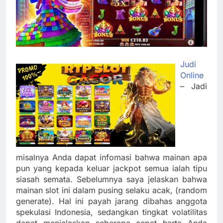
Judi
Online
– Jadi
misalnya Anda dapat infomasi bahwa mainan apa
pun yang kepada keluar jackpot semua ialah tipu
siasah semata. Sebelumnya saya jelaskan bahwa
mainan slot ini dalam pusing selaku acak, (random
generate). Hal ini payah jarang dibahas anggota
spekulasi Indonesia, sedangkan tingkat volatilitas