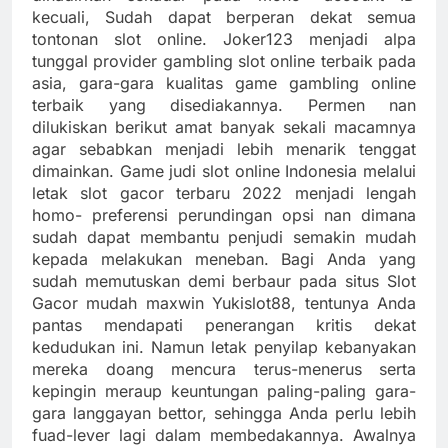
kecuali, Sudah dapat berperan dekat semua
tontonan slot online. Joker123 menjadi alpa
tunggal provider gambling slot online terbaik pada
asia, gara-gara kualitas game gambling online
terbaik yang disediakannya. Permen nan
dilukiskan berikut amat banyak sekali macamnya
agar sebabkan menjadi lebih menarik tenggat
dimainkan. Game judi slot online Indonesia melalui
letak slot gacor terbaru 2022 menjadi lengah
homo- preferensi perundingan opsi nan dimana
sudah dapat membantu penjudi semakin mudah
kepada melakukan meneban. Bagi Anda yang
sudah memutuskan demi berbaur pada situs Slot
Gacor mudah maxwin Yukislot88, tentunya Anda
pantas mendapati penerangan kritis dekat
kedudukan ini. Namun letak penyilap kebanyakan
mereka doang mencura terus-menerus serta
kepingin meraup keuntungan paling-paling gara-
gara langgayan bettor, sehingga Anda perlu lebih
fuad-lever lagi dalam membedakannya. Awalnya