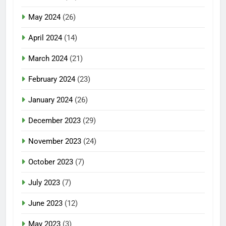
May 2024
(26)
April 2024
(14)
March 2024
(21)
February 2024
(23)
January 2024
(26)
December 2023
(29)
November 2023
(24)
October 2023
(7)
July 2023
(7)
June 2023
(12)
May 2023
(3)