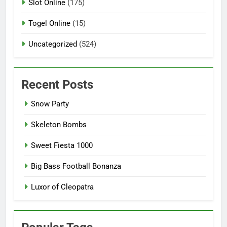
Slot Online
(175)
Togel Online
(15)
Uncategorized
(524)
Recent Posts
Snow Party
Skeleton Bombs
Sweet Fiesta 1000
Big Bass Football Bonanza
Luxor of Cleopatra