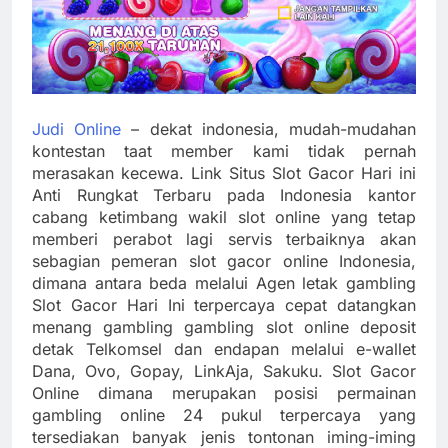
Judi Online
– dekat indonesia, mudah-mudahan
kontestan taat member kami tidak pernah
merasakan kecewa. Link Situs Slot Gacor Hari ini
Anti Rungkat Terbaru pada Indonesia kantor
cabang ketimbang wakil slot online yang tetap
memberi perabot lagi servis terbaiknya akan
sebagian pemeran slot gacor online Indonesia,
dimana antara beda melalui Agen letak gambling
Slot Gacor Hari Ini terpercaya cepat datangkan
menang gambling gambling slot online deposit
detak Telkomsel dan endapan melalui e-wallet
Dana, Ovo, Gopay, LinkAja, Sakuku. Slot Gacor
Online dimana merupakan posisi permainan
gambling online 24 pukul terpercaya yang
tersediakan banyak jenis tontonan iming-iming