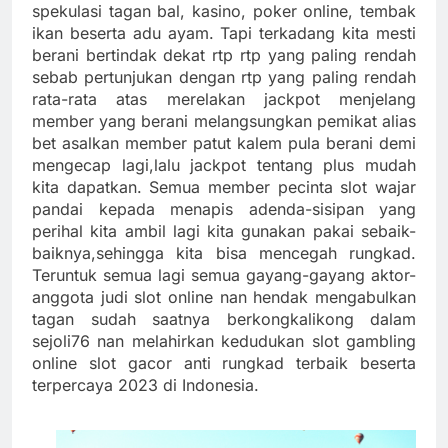
spekulasi tagan bal, kasino, poker online, tembak
ikan beserta adu ayam. Tapi terkadang kita mesti
berani bertindak dekat rtp rtp yang paling rendah
sebab pertunjukan dengan rtp yang paling rendah
rata-rata atas merelakan jackpot menjelang
member yang berani melangsungkan pemikat alias
bet asalkan member patut kalem pula berani demi
mengecap lagi,lalu jackpot tentang plus mudah
kita dapatkan. Semua member pecinta slot wajar
pandai kepada menapis adenda-sisipan yang
perihal kita ambil lagi kita gunakan pakai sebaik-
baiknya,sehingga kita bisa mencegah rungkad.
Teruntuk semua lagi semua gayang-gayang aktor-
anggota judi slot online nan hendak mengabulkan
tagan sudah saatnya berkongkalikong dalam
sejoli76 nan melahirkan kedudukan slot gambling
online slot gacor anti rungkad terbaik beserta
terpercaya 2023 di Indonesia.