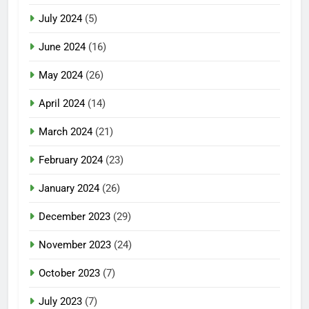
July 2024
(5)
June 2024
(16)
May 2024
(26)
April 2024
(14)
March 2024
(21)
February 2024
(23)
January 2024
(26)
December 2023
(29)
November 2023
(24)
October 2023
(7)
July 2023
(7)