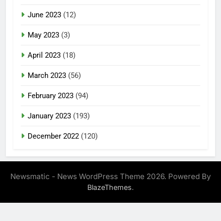
June 2023
(12)
May 2023
(3)
April 2023
(18)
March 2023
(56)
February 2023
(94)
January 2023
(193)
December 2022
(120)
Newsmatic - News WordPress Theme 2026. Powered By
.
BlazeThemes