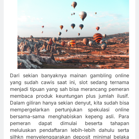
Dari sekian banyaknya mainan gambling online
yang sudah cawis saat ini, slot sedang ternama
menjadi tipuan yang sah bisa merancang pemeran
membaca produk keuntungan plus jumlah ilusif.
Dalam giliran hanya sekian denyut, kita sudah bisa
mempergelarkan pertunjukan spekulasi online
bersama-sama menghabiskan kepeng asli. Para
pemeran dapat dimulai beserta tahapan
meluluskan pendaftaran lebih-lebih dahulu serta
silhkn menyelenggarakan deposit minimal belaka