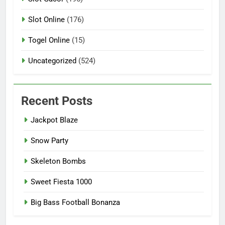
Slot Online
(176)
Togel Online
(15)
Uncategorized
(524)
Recent Posts
Jackpot Blaze
Snow Party
Skeleton Bombs
Sweet Fiesta 1000
Big Bass Football Bonanza