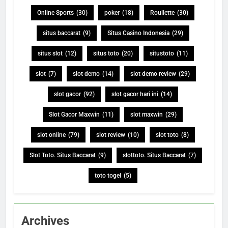
Online Sports
(30)
poker
(18)
Roullette
(30)
situs baccarat
(9)
Situs Casino Indonesia
(29)
situs slot
(12)
situs toto
(20)
situstoto
(11)
slot
(7)
slot demo
(14)
slot demo review
(29)
slot gacor
(92)
slot gacor hari ini
(14)
Slot Gacor Maxwin
(11)
slot maxwin
(29)
slot online
(79)
slot review
(10)
slot toto
(8)
Slot Toto. Situs Baccarat
(9)
slottoto. Situs Baccarat
(7)
toto togel
(5)
Archives