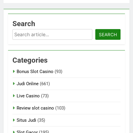
Search
Search
SEARCH
Categories
Bonus Slot Casino
(93)
Judi Online
(661)
Live Casino
(73)
Review slot casino
(103)
Situs Judi
(35)
Slot Gacor
(195)