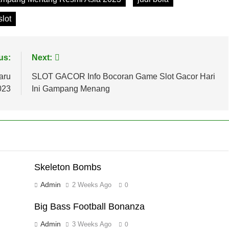
slot
us:
Next:
aru
SLOT GACOR Info Bocoran Game Slot Gacor Hari
023
Ini Gampang Menang
Skeleton Bombs
Admin
2 Weeks Ago
0
Big Bass Football Bonanza
Admin
3 Weeks Ago
0