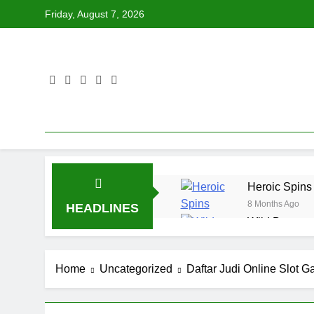
Skip
Friday, August 7, 2026
to
content
Heroic Spins
8 Months Ago
HEADLINES
Wild Booster
9 Months Ago
Angel vs Sin
Home
Uncategorized
Daftar Judi Online Slot
9 Months Ago
Bermuda Ric
9 Months Ago