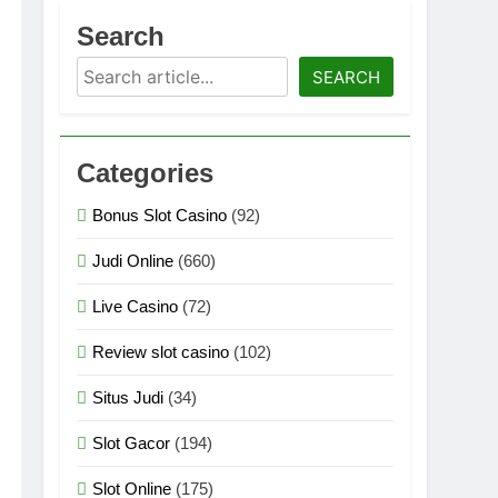
hem
Bigger Bass Splash
Search
10 Months Ago
Search
ne 2
Monkey Warrior
SEARCH
10 Months Ago
ders
go
Categories
akes and Ladders Megadice
Bonus Slot Casino
(92)
Months Ago
Sky Bounty
Judi Online
(660)
10 Months Ago
Shining Hot 40
Live Casino
(72)
10 Months Ago
Review slot casino
(102)
Down the Rails
11 Months Ago
Situs Judi
(34)
y Village
nths Ago
Slot Gacor
(194)
 Neko
Honey Rush
Slot Online
(175)
hs Ago
1 Year Ago