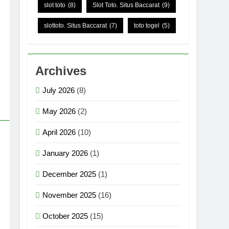
slot toto
(8)
Slot Toto. Situs Baccarat
(9)
slottoto. Situs Baccarat
(7)
toto togel
(5)
Archives
July 2026
(8)
May 2026
(2)
April 2026
(10)
January 2026
(1)
December 2025
(1)
November 2025
(16)
October 2025
(15)