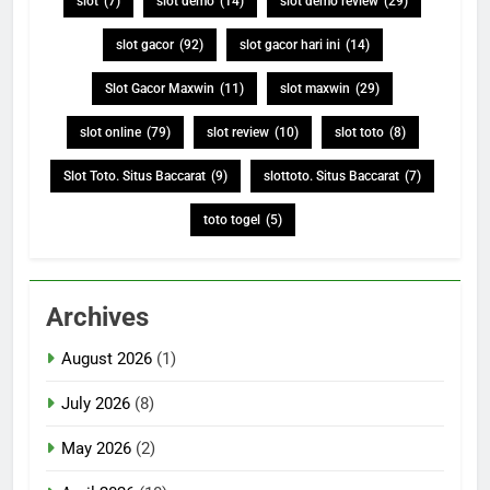
slot
(7)
slot demo
(14)
slot demo review
(29)
slot gacor
(92)
slot gacor hari ini
(14)
Slot Gacor Maxwin
(11)
slot maxwin
(29)
slot online
(79)
slot review
(10)
slot toto
(8)
Slot Toto. Situs Baccarat
(9)
slottoto. Situs Baccarat
(7)
toto togel
(5)
Archives
August 2026
(1)
July 2026
(8)
May 2026
(2)