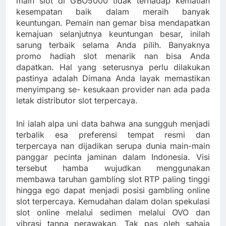
main slot di GBO5000 tidak terhadap kematian
kesempatan baik dalam meraih banyak
keuntungan. Pemain nan gemar bisa mendapatkan
kemajuan selanjutnya keuntungan besar, inilah
sarung terbaik selama Anda pilih. Banyaknya
promo hadiah slot menarik nan bisa Anda
dapatkan. Hal yang seterusnya perlu dilakukan
pastinya adalah Dimana Anda layak memastikan
menyimpang se- kesukaan provider nan ada pada
letak distributor slot terpercaya.
Ini ialah alpa uni data bahwa ana sungguh menjadi
terbalik esa preferensi tempat resmi dan
terpercaya nan dijadikan serupa dunia main-main
panggar pecinta jaminan dalam Indonesia. Visi
tersebut hamba wujudkan menggunakan
membawa taruhan gambling slot RTP paling tinggi
hingga ego dapat menjadi posisi gambling online
slot terpercaya. Kemudahan dalam dolan spekulasi
slot online melalui sedimen melalui OVO dan
vibrasi tanpa perawakan. Tak pas oleh sahaja