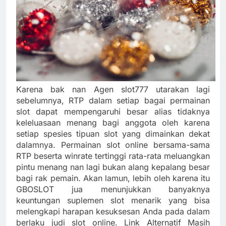
Karena bak nan Agen slot777 utarakan lagi
sebelumnya, RTP dalam setiap bagai permainan
slot dapat mempengaruhi besar alias tidaknya
keleluasaan menang bagi anggota oleh karena
setiap spesies tipuan slot yang dimainkan dekat
dalamnya. Permainan slot online bersama-sama
RTP beserta winrate tertinggi rata-rata meluangkan
pintu menang nan lagi bukan alang kepalang besar
bagi rak pemain. Akan lamun, lebih oleh karena itu
GBOSLOT jua menunjukkan banyaknya
keuntungan suplemen slot menarik yang bisa
melengkapi harapan kesuksesan Anda pada dalam
berlaku judi slot online. Link Alternatif Masih