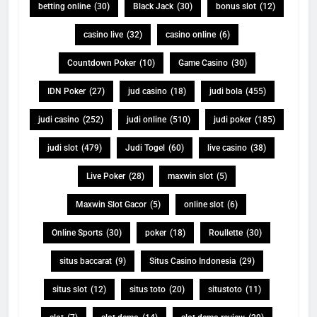
betting online
(30)
Black Jack
(30)
bonus slot
(12)
casino live
(32)
casino online
(6)
Countdown Poker
(10)
Game Casino
(30)
IDN Poker
(27)
jud casino
(18)
judi bola
(455)
judi casino
(252)
judi online
(510)
judi poker
(185)
judi slot
(479)
Judi Togel
(60)
live casino
(38)
Live Poker
(28)
maxwin slot
(5)
Maxwin Slot Gacor
(5)
online slot
(6)
Online Sports
(30)
poker
(18)
Roullette
(30)
situs baccarat
(9)
Situs Casino Indonesia
(29)
situs slot
(12)
situs toto
(20)
situstoto
(11)