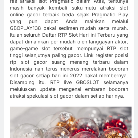
ras atraksi slot Pragmatic dalam Atas, tentunya
masih banyak kembali suku-mutu atraksi slot
online gacor terbaik beda sejak Pragmatic Play
yang pun dapat Anda mainkan melalui
GBOPLAY138 pakai sedimen mudah serta murah.
Itulah seluruh Daftar RTP Slot Hari ini Terbaru yang
dapat dimainkan per mudah oleh langgayan aktor,
game-game slot tersebut mempunyai RTP slot
tinggi selanjutnya paling gacor. Link register posisi
rtp slot gacor suang menang terbaru dalam
Indonesia nan terus-menerus merelakan bocoran
slot gacor setiap hari ini 2022 bakal membernya.
Disamping itu, RTP live GBOSLOT selamanya
meluluskan update mengenai embaran bocoran
atraksi spekulasi slot gacor dalam setiap harinya.