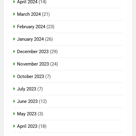
April 2024
(14)
March 2024
(21)
February 2024
(23)
January 2024
(26)
December 2023
(29)
November 2023
(24)
October 2023
(7)
July 2023
(7)
June 2023
(12)
May 2023
(3)
April 2023
(18)