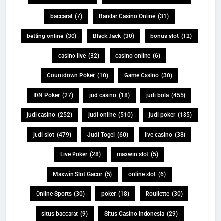
baccarat
(7)
Bandar Casino Online
(31)
betting online
(30)
Black Jack
(30)
bonus slot
(12)
casino live
(32)
casino online
(6)
Countdown Poker
(10)
Game Casino
(30)
IDN Poker
(27)
jud casino
(18)
judi bola
(455)
judi casino
(252)
judi online
(510)
judi poker
(185)
judi slot
(479)
Judi Togel
(60)
live casino
(38)
Live Poker
(28)
maxwin slot
(5)
Maxwin Slot Gacor
(5)
online slot
(6)
Online Sports
(30)
poker
(18)
Roullette
(30)
situs baccarat
(9)
Situs Casino Indonesia
(29)