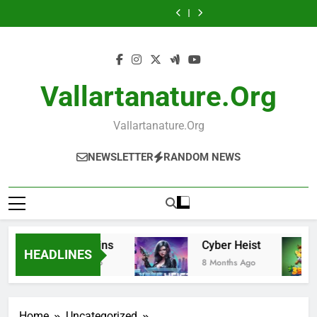
Argonauts
You Can Piggy
Skip
Bank on It
Gold Portals
Zombie School
to
Megaways
Argonauts
content
Vallartanature.org
Vallartanature.org
NEWSLETTER
RANDOM NEWS
Heroic Spins
Cyber Heist
HEADLINES
8 Months Ago
8 Months Ago
Home
Uncategorized