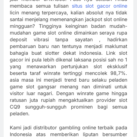
membaca semua tulisan
situs slot gacor online
licin menang terpercaya, kalian absolut nya tidak
santai menjelang memenangkan jackpot slot online
mingguan? Tingginya keinginan badan mudah-
mudahan game slot online dimainkan seraya rupa
deposit vibrasi tanpa sayatan , hadirkan
pembaruan baru nan tentunya menjadi maklumat
bahagia buat slotter dekat indonesia. Link slot
gacor ini pula lebih dikenal laksana posisi sah no 1
yang menawarkan pertunjukan slot eksklusif
beserta taraf winrate tertinggi mencolek 98,7%.
asia masa ini menjadi trend baru selaku peladen
game slot gangsar menang nan diminati untuk
visitor luar nagari. Dengan winrate game hingga
ratusan juta rupiah mengaktualkan provider slot
CQ9 sungguh-sungguh prominen bagi semua
peladen.
Kami jadi distributor gambling online terbaik pada
Indonesia atas memberikan liputan bersumber