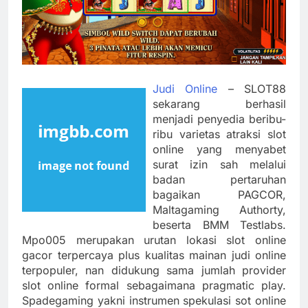
Judi Online
– SLOT88
sekarang berhasil
menjadi penyedia beribu-
ribu varietas atraksi slot
online yang menyabet
surat izin sah melalui
badan pertaruhan
bagaikan PAGCOR,
Maltagaming Authorty,
beserta BMM Testlabs.
Mpo005 merupakan urutan lokasi slot online
gacor terpercaya plus kualitas mainan judi online
terpopuler, nan didukung sama jumlah provider
slot online formal sebagaimana pragmatic play.
Spadegaming yakni instrumen spekulasi sot online