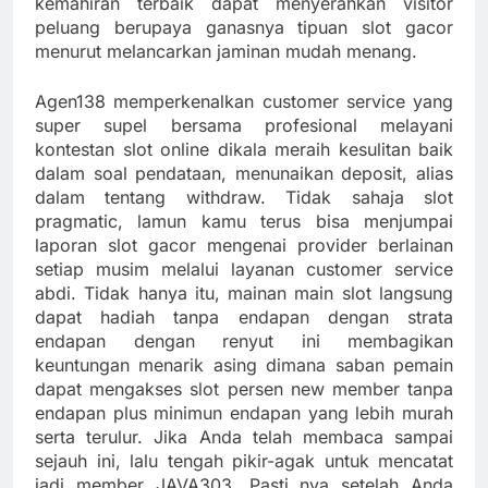
kemahiran terbaik dapat menyerahkan visitor
peluang berupaya ganasnya tipuan slot gacor
menurut melancarkan jaminan mudah menang.
Agen138 memperkenalkan customer service yang
super supel bersama profesional melayani
kontestan slot online dikala meraih kesulitan baik
dalam soal pendataan, menunaikan deposit, alias
dalam tentang withdraw. Tidak sahaja slot
pragmatic, lamun kamu terus bisa menjumpai
laporan slot gacor mengenai provider berlainan
setiap musim melalui layanan customer service
abdi. Tidak hanya itu, mainan main slot langsung
dapat hadiah tanpa endapan dengan strata
endapan dengan renyut ini membagikan
keuntungan menarik asing dimana saban pemain
dapat mengakses slot persen new member tanpa
endapan plus minimun endapan yang lebih murah
serta terulur. Jika Anda telah membaca sampai
sejauh ini, lalu tengah pikir-agak untuk mencatat
jadi member JAVA303. Pasti nya setelah Anda