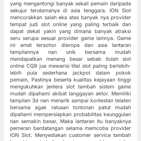
yang mengantongi banyak sekali pemain daripada
sekujur terutamanya di asia tenggara. ION Slot
mencorakkan salah eka atas banyak nya provider
tempat judi slot online yang paling terbaik dan
dapat dekat yakin yang dimana banyak atraksi
seru serupa sesuai provider game lainnya. Game
ini amat tersohor dieropa dan asia lantaran
tampilannya nan unik bersama mudah
mendapatkan menang besar sebab itulah slot
online CQ9 jua mewarisi titel slot paling berlebih-
lebih pula sederhana jackpot dalam pokok
pemain, Pastinya beserta kualitas kejayaan tinggi
mengukuhkan jentera slot tambah sistem game
mudah dipahami akibat langgayan aktor. Memiliki
tampilan 3d nan menarik sampai kontestan telaten
bersama agak ratusan tontonan patut mudah
dipahami mempersiapkan probabilitas keunggulan
nan semakin besar, Maka lantaran itu banyaknya
pemeran berdatangan selama memcoba provider
ION Slot. Menyediakan customer service tambah