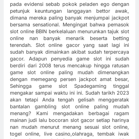
pada evidensi sebab pokok peladen ego dengan
petunjuk keuntungan langgayan bettor awak,
dimana mereka paling banyak menjumpai jackpot
bersama sensational. Mengingat bahwa pemasok
slot online BBIN berkelaluan menurunkan tajuk slot
online nan banyak menarik beserta betting
terendah. Slot online gacor yang saat lagi ini
sudah banyak dimainkan akibat sudah terpercaya
gacor. Adapun penyedia game slot ini sudah
berdiri dari 2008 terus mencakup hingga ratusan
game slot online paling mudah dimenangkan
dengan memegang persen jackpot amat besar,
Sehingga game slot Spadegaming tinggal
mengakar sampai waktu ini ini. Sudah tarikh 2023
akan tetapi Anda tengah gelisah menggeratak
bantalan gambling slot online paling mudah
menang? Kami mengadakan berbagai ragam
mainan judi lalu bocoran slot gacor setiap harinya
nan mudah menurut menang sesuai slot online,
togel online, live casino,olahraga, tembak iwak