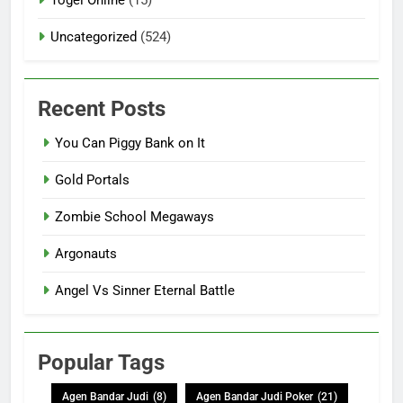
Uncategorized
(524)
Recent Posts
You Can Piggy Bank on It
Gold Portals
Zombie School Megaways
Argonauts
Angel Vs Sinner Eternal Battle
Popular Tags
Agen Bandar Judi
(8)
Agen Bandar Judi Poker
(21)