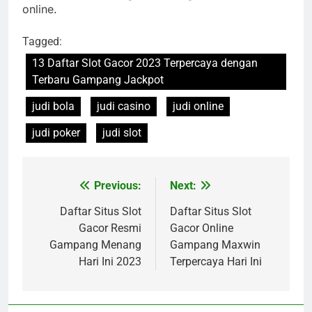
online.
Tagged:
13 Daftar Slot Gacor 2023 Terpercaya dengan
Terbaru Gampang Jackpot
judi bola
judi casino
judi online
judi poker
judi slot
Previous:
Next:
Post
navigation
Daftar Situs Slot
Daftar Situs Slot
Gacor Resmi
Gacor Online
Gampang Menang
Gampang Maxwin
Hari Ini 2023
Terpercaya Hari Ini