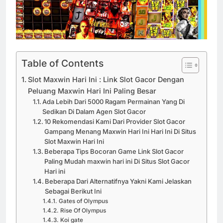
Table of Contents
Slot Maxwin Hari Ini : Link Slot Gacor Dengan
Peluang Maxwin Hari Ini Paling Besar
Ada Lebih Dari 5000 Ragam Permainan Yang Di
Sedikan Di Dalam Agen Slot Gacor
10 Rekomendasi Kami Dari Provider Slot Gacor
Gampang Menang Maxwin Hari Ini Hari Ini Di Situs
Slot Maxwin Hari Ini
Beberapa Tips Bocoran Game Link Slot Gacor
Paling Mudah maxwin hari ini Di Situs Slot Gacor
Hari ini
Beberapa Dari Alternatifnya Yakni Kami Jelaskan
Sebagai Berikut Ini
Gates of Olympus
Rise Of Olympus
Koi gate