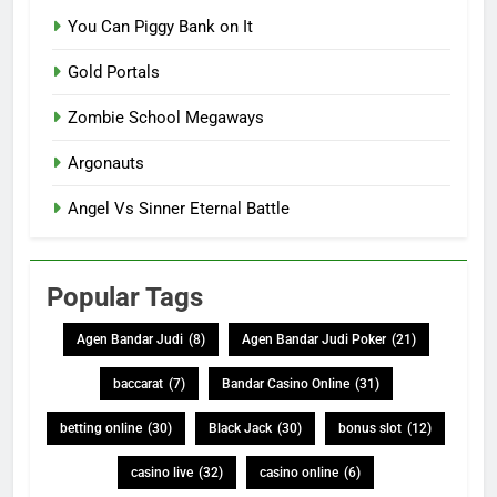
You Can Piggy Bank on It
Gold Portals
Zombie School Megaways
Argonauts
Angel Vs Sinner Eternal Battle
Popular Tags
Agen Bandar Judi
(8)
Agen Bandar Judi Poker
(21)
baccarat
(7)
Bandar Casino Online
(31)
betting online
(30)
Black Jack
(30)
bonus slot
(12)
casino live
(32)
casino online
(6)