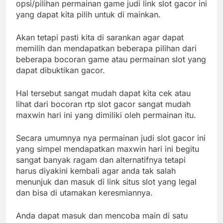
opsi/pilihan permainan game judi link slot gacor ini
yang dapat kita pilih untuk di mainkan.
Akan tetapi pasti kita di sarankan agar dapat
memilih dan mendapatkan beberapa pilihan dari
beberapa bocoran game atau permainan slot yang
dapat dibuktikan gacor.
Hal tersebut sangat mudah dapat kita cek atau
lihat dari bocoran rtp slot gacor sangat mudah
maxwin hari ini yang dimiliki oleh permainan itu.
Secara umumnya nya permainan judi slot gacor ini
yang simpel mendapatkan maxwin hari ini begitu
sangat banyak ragam dan alternatifnya tetapi
harus diyakini kembali agar anda tak salah
menunjuk dan masuk di link situs slot yang legal
dan bisa di utamakan keresmiannya.
Anda dapat masuk dan mencoba main di satu