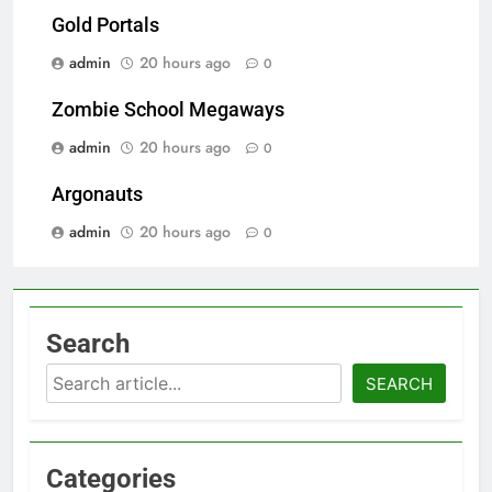
Gold Portals
admin
20 hours ago
0
Zombie School Megaways
admin
20 hours ago
0
Argonauts
admin
20 hours ago
0
Search
Search
SEARCH
Categories