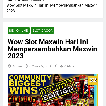
Wow Slot Maxwin Hari Ini Mempersembahkan Maxwin
2023
JUDI ONLINE
SLOT GACOR
Wow Slot Maxwin Hari Ini
Mempersembahkan Maxwin
2023
0
Admin
3 Years Ago
6 Mins