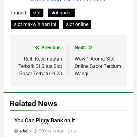
Tagged:
slot
slot gacor
slot maxwin hari ini
slot online
Previous:
Next:
Post
navigation
Raih Kesempatan
Wow 1 Aroma Slot
Terbaik Di Situs Slot
Online Gacor Tercium
Gacor Terbaru 2023
Wangi
Related News
You Can Piggy Bank on It
admin
20 hours ago
0