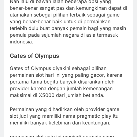
Nah lalu di bawah ialah beberapa opsi yang
benar-benar sangat pas dan kemungkinan dapat di
utamakan sebegai pilihan terbaik sebagai game
yang benar-benar baik untuk di permainkan
terlebih dulu buat banyak pemain bagi yang masih
pemula pada sejumlah negara di asia termasuk
indonesia.
Gates of Olympus
Gates of Olympus diyakini sebagai pilihan
permainan slot hari ini yang paling gacor, karena
pertama-tama begitu banyak disarankan oleh
provider karena dengan jumlah kemenangan
maksimal di X5000 dari jumlah bet anda.
Permainan yang dihadirkan oleh provider game
slot judi yang memiliki nama pragmatic play itu
memiliki banyak kelebihan dan keuntungan.
permainan slot satu ini menjadi permain yang