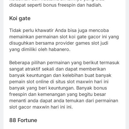
didapat seperti bonus freespin dan hadiah.
Koi gate
Tidak perlu khawatir Anda bisa juga mencoba
memainkan permainan slot koi gate gacor ini yang
disuguhkan bersama provider games slot judi
yang dimiliki oleh habanero.
Beberapa pilihan permainan yang berikut termasuk
sangat atraktif sekali dan dapat memberikan
banyak keuntungan dan kelebihan buat banyak
pemain slot online di situs slot maxwin hari ini
banyak yang beri keuntungan. Banyak bonus
freespin dan kemenangan yang begitu besar
menanti anda dapat anda temukan dari permainan
slot gacor maxwin hari ini ini.
88 Fortune