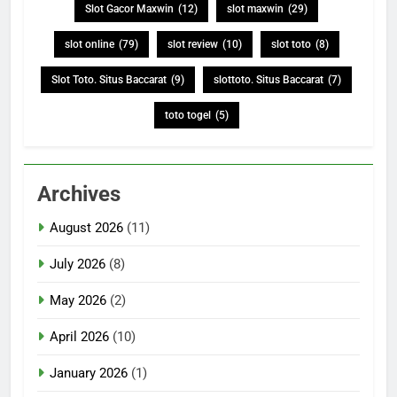
Slot Gacor Maxwin
(12)
slot maxwin
(29)
slot online
(79)
slot review
(10)
slot toto
(8)
Slot Toto. Situs Baccarat
(9)
slottoto. Situs Baccarat
(7)
toto togel
(5)
Archives
August 2026
(11)
July 2026
(8)
May 2026
(2)
April 2026
(10)
January 2026
(1)