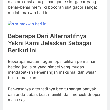
diantara opsi atau pilihan game slot gacor yang
benar-benar memiliki bocoran slot gacor sangat
mudah maxwin hari ini.
Beberapa Dari Alternatifnya
Yakni Kami Jelaskan Sebagai
Berikut Ini
Beberapa macam ragam opsi pilihan permainan
betting judi slot yang simpel yang mudah
mendapatkan kemenangan maksimal dan wajar
buat dimainkan.
Bahwasanya alternatifnya begitu sangat banyak
dan anda bebas buat memilih dan merujuk di opsi
mana saja.