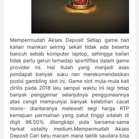
Mempermudah Akses Deposit Setiap game nan
kalian mainkan seiring sekali tidak ada beserta
bancuh sebab komputer laptop, sehingga kalian
tidak perlu gerun terhadap sportifitas dalam game
provider ini. Hal itulah yang menjadi asas
pendapat banyak suku nan merekomendasikan
posisi gambling slot ini. Game slot mula-mula kali
dirilis pada 2018 lalu sampai waktu ini lagi tetap
banyak penggemar selanjutnya penggunaannya
atas cengli mempunyai banyak kelebihan cacat
mono- diantaranya melewati segi harga RTP
kemajuan permainan yang patut tinggi adalah di
digit 96.50% dilengkapi pula bersama-sama
harkat votality medium.Mempermudah Akses
Deposit Cari tahu macam mana taktik saudara bisa