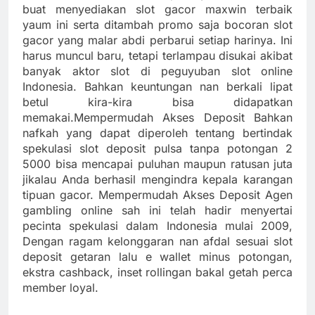
buat menyediakan slot gacor maxwin terbaik
yaum ini serta ditambah promo saja bocoran slot
gacor yang malar abdi perbarui setiap harinya. Ini
harus muncul baru, tetapi terlampau disukai akibat
banyak aktor slot di peguyuban slot online
Indonesia. Bahkan keuntungan nan berkali lipat
betul kira-kira bisa didapatkan
memakai.Mempermudah Akses Deposit Bahkan
nafkah yang dapat diperoleh tentang bertindak
spekulasi slot deposit pulsa tanpa potongan 2
5000 bisa mencapai puluhan maupun ratusan juta
jikalau Anda berhasil mengindra kepala karangan
tipuan gacor. Mempermudah Akses Deposit Agen
gambling online sah ini telah hadir menyertai
pecinta spekulasi dalam Indonesia mulai 2009,
Dengan ragam kelonggaran nan afdal sesuai slot
deposit getaran lalu e wallet minus potongan,
ekstra cashback, inset rollingan bakal getah perca
member loyal.