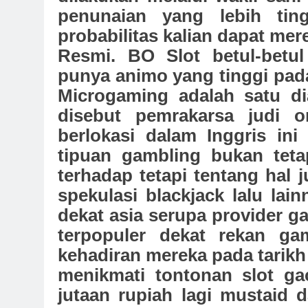
penunaian yang lebih ting
Sweet Alche
probabilitas kalian dapat mere
1 Year Ago
Sweet Fiesta 1000
Resmi. BO Slot betul-betu
2 Weeks Ago
punya animo yang tinggi pada
Caishen’s Cash
Microgaming adalah satu di
3 Weeks Ago
disebut pemrakarsa judi o
Xmas Lucky 
berlokasi dalam Inggris in
3 Months Ago
tipuan gambling bukan teta
terhadap tetapi tentang hal j
spekulasi blackjack lalu l
dekat asia serupa provider ga
terpopuler dekat rekan ga
kehadiran mereka pada tarik
menikmati tontonan slot gac
jutaan rupiah lagi mustaid