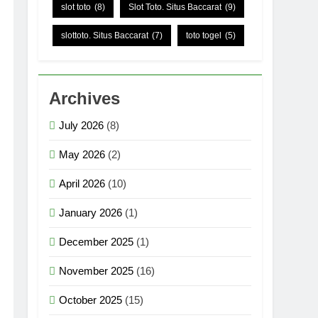
slot toto
(8)
Slot Toto. Situs Baccarat
(9)
slottoto. Situs Baccarat
(7)
toto togel
(5)
Archives
July 2026
(8)
May 2026
(2)
April 2026
(10)
January 2026
(1)
December 2025
(1)
November 2025
(16)
October 2025
(15)