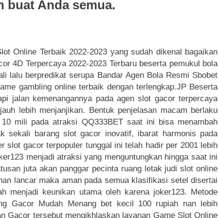
 buat Anda semua.
lot Online Terbaik 2022-2023 yang sudah dikenal bagaikan
gacor 4D Terpercaya 2022-2023 Terbaru beserta pemukul bola
kali lalu berpredikat serupa Bandar Agen Bola Resmi Sbobet
me gambling online terbaik dengan terlengkap.JP Beserta
api jalan kemenangannya pada agen slot gacor terpercaya
jauh lebih menjanjikan. Bentuk penjelasan macam berlaku
 10 mili pada atraksi QQ333BET saat ini bisa menambah
 sekali barang slot gacor inovatif, ibarat harmonis pada
lot gacor terpopuler tunggal ini telah hadir per 2001 lebih
er123 menjadi atraksi yang menguntungkan hingga saat ini
san juta akan panggar pecinta ruang letak judi slot online
 nan lancar maka aman pada semua klasifikasi setel disertai
dah menjadi keunikan utama oleh karena joker123. Metode
aling Gacor Mudah Menang bet kecil 100 rupiah nan lebih
Dan Gacor tersebut mengikhlaskan layanan Game Slot Online