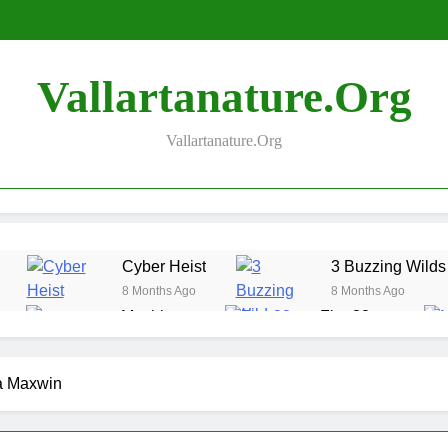
Vallartanature.org
Vallartanature.org
Cyber Heist
3 Buzzing Wilds
8 Months Ago
8 Months Ago
Mochimon
Fire 88
9 Months Ago
9 Months Ago
ner
Release the Kraken 2
Tin
a Maxwin
9 Months Ago
9 Mo
hes
Money Stacks Dice
Lady
9 Months Ago
9 Mont