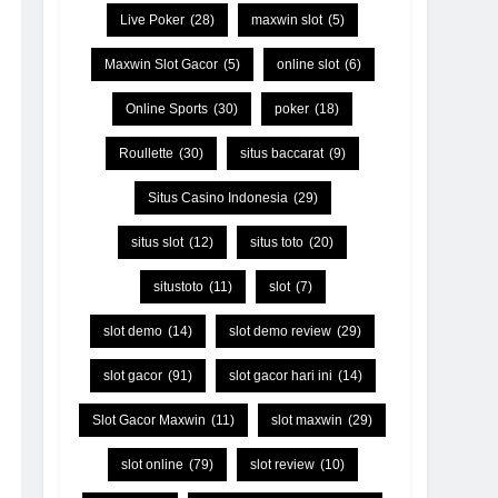
Live Poker
(28)
maxwin slot
(5)
Maxwin Slot Gacor
(5)
online slot
(6)
Online Sports
(30)
poker
(18)
Roullette
(30)
situs baccarat
(9)
Situs Casino Indonesia
(29)
situs slot
(12)
situs toto
(20)
situstoto
(11)
slot
(7)
slot demo
(14)
slot demo review
(29)
slot gacor
(91)
slot gacor hari ini
(14)
Slot Gacor Maxwin
(11)
slot maxwin
(29)
slot online
(79)
slot review
(10)