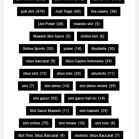
judi slot
(479)
Judi Togel
(60)
live casino
(38)
Live Poker
(28)
maxwin slot
(5)
Maxwin Slot Gacor
(5)
online slot
(6)
Online Sports
(30)
poker
(18)
Roullette
(30)
situs baccarat
(9)
Situs Casino Indonesia
(29)
situs slot
(12)
situs toto
(20)
situstoto
(11)
slot
(7)
slot demo
(14)
slot demo review
(29)
slot gacor
(92)
slot gacor hari ini
(14)
Slot Gacor Maxwin
(11)
slot maxwin
(29)
slot online
(79)
slot review
(10)
slot toto
(8)
Slot Toto. Situs Baccarat
(9)
slottoto. Situs Baccarat
(7)