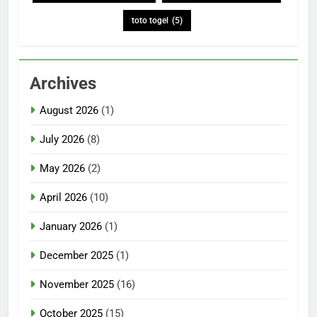
toto togel
(5)
Archives
August 2026
(1)
July 2026
(8)
May 2026
(2)
April 2026
(10)
January 2026
(1)
December 2025
(1)
November 2025
(16)
October 2025
(15)