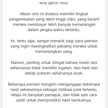
woy gacor woy.
Mesin slot ini disebut memiliki tingkat
pengembalian yang lebih tinggi (rtp), yang berarti
mereka membayar lebih banyak kemenangan
dalam jangka waktu tertentu.
Ini, tentu saja, sangat menarik bagi para pemain
yang ingin meningkatkan peluang mereka untuk
memenangkan uang.
Namun, penting untuk diingat bahwa mesin slot
seharusnya tidak memiliki ingatan, dan hasil dari
setiap putaran seharusnya acak.
Beberapa pemain mungkin menganggap beberapa
hasil sebelumnya sebagai indikasi pola tertentu,
tetapi ini hanyalah persepsi, dan tidak ada cara
pasti untuk memprediksi hasil berikutnya.