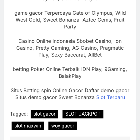
game gacor Terpercaya Gate of Olympus, Wild
West Gold, Sweet Bonanza, Aztec Gems, Fruit
Party
Casino Online Indonesia Sbobet Casino, Ion
Casino, Pretty Gaming, AG Casino, Pragmatic
Play, Sexy Baccarat, AllBet
betting Poker Online Terbaik IDN Play, 9Gaming,
BalakPlay
Situs Betting spin Online Gacor Daftar demo gacor
Situs demo gacor Sweet Bonanza
Slot Terbaru
Tagged:
slot gacor
SLOT JACKPOT
slot maxwin
woy gacor