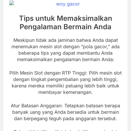
Tips untuk Memaksimalkan
Pengalaman Bermain Anda
Meskipun tidak ada jaminan bahwa Anda dapat
menemukan mesin slot dengan “pola gacor,” ada
beberapa tips yang dapat membantu Anda
memaksimalkan pengalaman bermain Anda:
Pilih Mesin Slot dengan RTP Tinggi: Pilih mesin slot
dengan tingkat pengembalian yang lebih tinggi,
karena mereka memiliki peluang lebih baik untuk
membayar kemenangan.
Atur Batasan Anggaran: Tetapkan batasan berapa
banyak uang yang Anda bersedia untuk bermain
dan berpegang teguh pada anggaran tersebut.