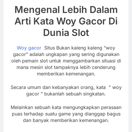
Mengenal Lebih Dalam
Arti Kata Woy Gacor Di
Dunia Slot
Woy gacor
Situs Bukan kaleng kaleng “woy
gacor” adalah ungkapan yang sering digunakan
oleh pemain slot untuk menggambarkan situasi di
mana mesin slot tampaknya lebih cenderung
memberikan kemenangan.
Secara umum dan kebanyakan orang, kata ” woy
gacor ” bukanlah sebuah singkatan.
Melainkan sebuah kata mengungkapkan perasaan
puas terhadap suatu game yang dianggap bagus
dan banyak memberikan kemenangan.