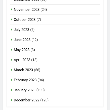
November 2023
(24)
October 2023
(7)
July 2023
(7)
June 2023
(12)
May 2023
(3)
April 2023
(18)
March 2023
(56)
February 2023
(94)
January 2023
(193)
December 2022
(120)