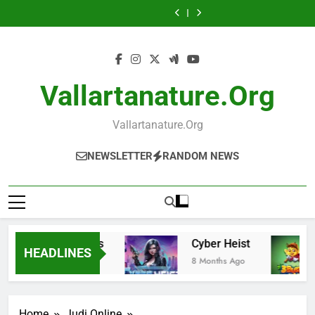
Sweet Fiesta
Jackpot Blaze
Skip
1000
Snow Party
Skeleton Bombs
to
Sweet Fiesta
1000
content
Vallartanature.org
Vallartanature.org
NEWSLETTER
RANDOM NEWS
Heroic Spins
Cyber Heist
HEADLINES
8 Months Ago
8 Months Ago
Home
Judi Online