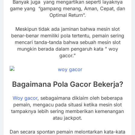
Banyak juga yang mengartikan seperti layaknya
game yang “gampang menang, Aman, Cepat, dan
Optimal Return”.
Meskipun tidak ada jaminan bahwa mesin slot
benar-benar memiliki pola tertentu, pemain sering
mencari tanda-tanda bahwa sebuah mesin slot
mungkin berada dalam pengaruh kata ” woy
gacor.”
Bagaimana Pola Gacor Bekerja?
Woy gacor
, sebagaimana diklaim oleh beberapa
pemain, mengacu pada situasi ketika mesin slot
tampaknya lebih sering memberikan kemenangan
atau jackpot.
Dan secara spontan pemain melontarkan kata-kata