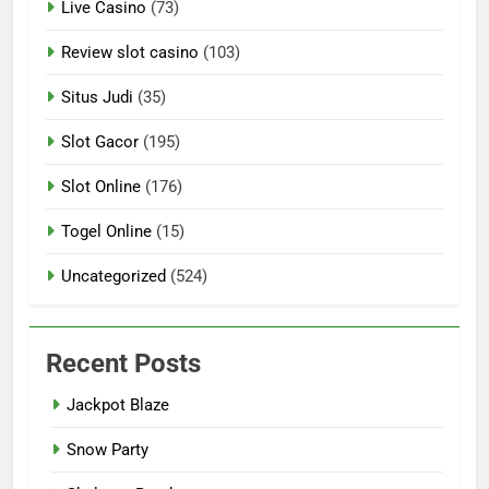
Live Casino
(73)
Review slot casino
(103)
Situs Judi
(35)
Slot Gacor
(195)
Slot Online
(176)
Togel Online
(15)
Uncategorized
(524)
Recent Posts
Jackpot Blaze
Snow Party