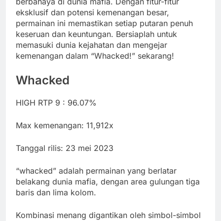
berbahaya di dunia mafia. Dengan fitur-fitur
eksklusif dan potensi kemenangan besar,
permainan ini memastikan setiap putaran penuh
keseruan dan keuntungan. Bersiaplah untuk
memasuki dunia kejahatan dan mengejar
kemenangan dalam “Whacked!” sekarang!
Whacked
HIGH RTP 9 : 96.07%
Max kemenangan: 11,912x
Tanggal rilis: 23 mei 2023
“whacked” adalah permainan yang berlatar
belakang dunia mafia, dengan area gulungan tiga
baris dan lima kolom.
Kombinasi menang digantikan oleh simbol-simbol