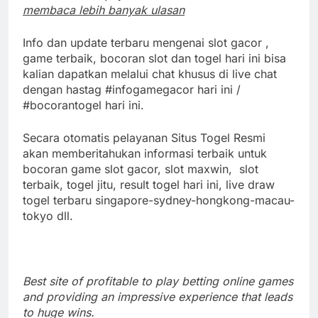
membaca lebih banyak ulasan
Info dan update terbaru mengenai slot gacor ,
game terbaik, bocoran slot dan togel hari ini bisa
kalian dapatkan melalui chat khusus di live chat
dengan hastag #infogamegacor hari ini /
#bocorantogel hari ini.
Secara otomatis pelayanan Situs Togel Resmi
akan memberitahukan informasi terbaik untuk
bocoran game slot gacor, slot maxwin, slot
terbaik, togel jitu, result togel hari ini, live draw
togel terbaru singapore-sydney-hongkong-macau-
tokyo dll.
Best site of profitable to play betting online games
and providing an impressive experience that leads
to huge wins.