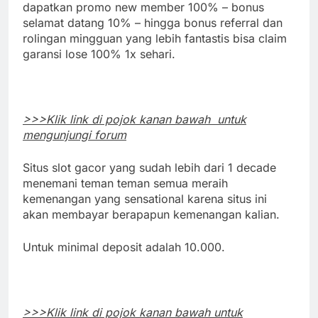
dapatkan promo new member 100% – bonus
selamat datang 10% – hingga bonus referral dan
rolingan mingguan yang lebih fantastis bisa claim
garansi lose 100% 1x sehari.
>>>Klik link di pojok kanan bawah untuk
mengunjungi forum
Situs slot gacor yang sudah lebih dari 1 decade
menemani teman teman semua meraih
kemenangan yang sensational karena situs ini
akan membayar berapapun kemenangan kalian.
Untuk minimal deposit adalah 10.000.
>>>Klik link di pojok kanan bawah untuk