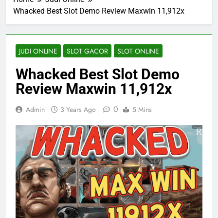
Whacked Best Slot Demo Review Maxwin 11,912x
JUDI ONLINE
SLOT GACOR
SLOT ONLINE
Whacked Best Slot Demo
Review Maxwin 11,912x
0
Admin
3 Years Ago
5 Mins