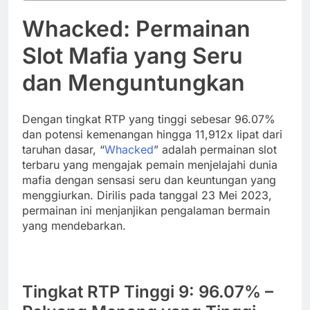
Whacked: Permainan
Slot Mafia yang Seru
dan Menguntungkan
Dengan tingkat RTP yang tinggi sebesar 96.07%
dan potensi kemenangan hingga 11,912x lipat dari
taruhan dasar, “
Whacked
” adalah permainan slot
terbaru yang mengajak pemain menjelajahi dunia
mafia dengan sensasi seru dan keuntungan yang
menggiurkan. Dirilis pada tanggal 23 Mei 2023,
permainan ini menjanjikan pengalaman bermain
yang mendebarkan.
Tingkat RTP Tinggi 9: 96.07% –