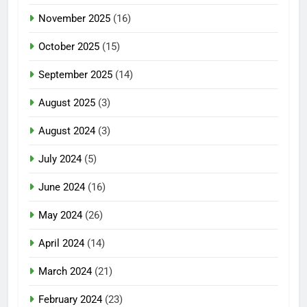
November 2025
(16)
October 2025
(15)
September 2025
(14)
August 2025
(3)
August 2024
(3)
July 2024
(5)
June 2024
(16)
May 2024
(26)
April 2024
(14)
March 2024
(21)
February 2024
(23)