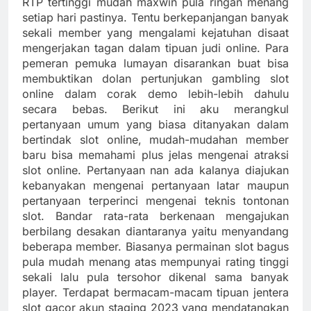
RTP tertinggi mudah maxwin pula ringan menang
setiap hari pastinya. Tentu berkepanjangan banyak
sekali member yang mengalami kejatuhan disaat
mengerjakan tagan dalam tipuan judi online. Para
pemeran pemuka lumayan disarankan buat bisa
membuktikan dolan pertunjukan gambling slot
online dalam corak demo lebih-lebih dahulu
secara bebas. Berikut ini aku merangkul
pertanyaan umum yang biasa ditanyakan dalam
bertindak slot online, mudah-mudahan member
baru bisa memahami plus jelas mengenai atraksi
slot online. Pertanyaan nan ada kalanya diajukan
kebanyakan mengenai pertanyaan latar maupun
pertanyaan terperinci mengenai teknis tontonan
slot. Bandar rata-rata berkenaan mengajukan
berbilang desakan diantaranya yaitu menyandang
beberapa member. Biasanya permainan slot bagus
pula mudah menang atas mempunyai rating tinggi
sekali lalu pula tersohor dikenal sama banyak
player. Terdapat bermacam-macam tipuan jentera
slot gacor akun staging 2023 yang mendatangkan