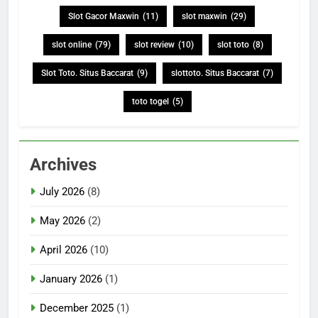
Slot Gacor Maxwin
(11)
slot maxwin
(29)
slot online
(79)
slot review
(10)
slot toto
(8)
Slot Toto. Situs Baccarat
(9)
slottoto. Situs Baccarat
(7)
toto togel
(5)
Archives
July 2026
(8)
May 2026
(2)
April 2026
(10)
January 2026
(1)
December 2025
(1)