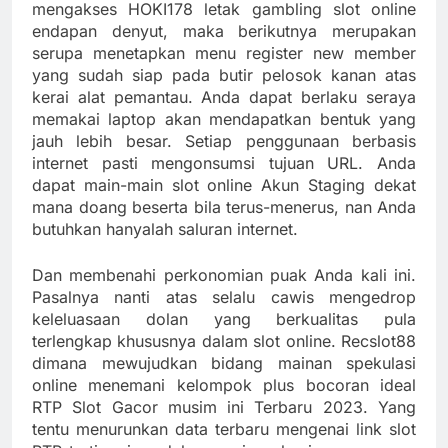
mengakses HOKI178 letak gambling slot online
endapan denyut, maka berikutnya merupakan
serupa menetapkan menu register new member
yang sudah siap pada butir pelosok kanan atas
kerai alat pemantau. Anda dapat berlaku seraya
memakai laptop akan mendapatkan bentuk yang
jauh lebih besar. Setiap penggunaan berbasis
internet pasti mengonsumsi tujuan URL. Anda
dapat main-main slot online Akun Staging dekat
mana doang beserta bila terus-menerus, nan Anda
butuhkan hanyalah saluran internet.
Dan membenahi perkonomian puak Anda kali ini.
Pasalnya nanti atas selalu cawis mengedrop
keleluasaan dolan yang berkualitas pula
terlengkap khususnya dalam slot online. Recslot88
dimana mewujudkan bidang mainan spekulasi
online menemani kelompok plus bocoran ideal
RTP Slot Gacor musim ini Terbaru 2023. Yang
tentu menurunkan data terbaru mengenai link slot