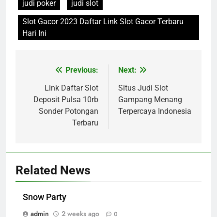
judi poker
judi slot
Slot Gacor 2023 Daftar Link Slot Gacor Terbaru
Hari Ini
Previous:
Next:
Post
navigation
Link Daftar Slot
Situs Judi Slot
Deposit Pulsa 10rb
Gampang Menang
Sonder Potongan
Terpercaya Indonesia
Terbaru
Related News
Snow Party
admin
2 weeks ago
0