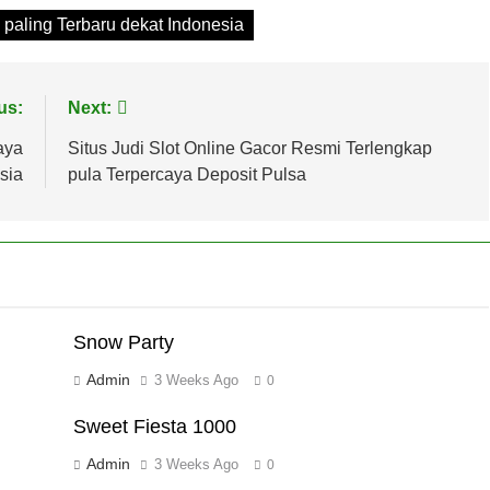
 paling Terbaru dekat Indonesia
us:
Next:
aya
Situs Judi Slot Online Gacor Resmi Terlengkap
sia
pula Terpercaya Deposit Pulsa
Snow Party
Admin
3 Weeks Ago
0
Sweet Fiesta 1000
Admin
3 Weeks Ago
0