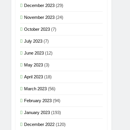
December 2023
(29)
November 2023
(24)
October 2023
(7)
July 2023
(7)
June 2023
(12)
May 2023
(3)
April 2023
(18)
March 2023
(56)
February 2023
(94)
January 2023
(193)
December 2022
(120)