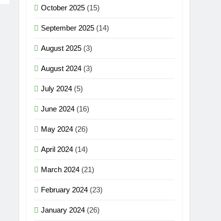
October 2025
(15)
September 2025
(14)
August 2025
(3)
August 2024
(3)
July 2024
(5)
June 2024
(16)
May 2024
(26)
April 2024
(14)
March 2024
(21)
February 2024
(23)
January 2024
(26)