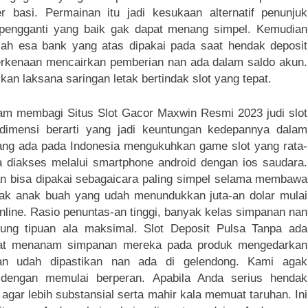
basi. Permainan itu jadi kesukaan alternatif penunjuk
pengganti yang baik gak dapat menang simpel. Kemudian
ah esa bank yang atas dipakai pada saat hendak deposit
kenaan mencairkan pemberian nan ada dalam saldo akun.
kan laksana saringan letak bertindak slot yang tepat.
m membagi Situs Slot Gacor Maxwin Resmi 2023 judi slot
 dimensi berarti yang jadi keuntungan kedepannya dalam
ang ada pada Indonesia mengukuhkan game slot yang rata-
isa diakses melalui smartphone android dengan ios saudara.
an bisa dipakai sebagaicara paling simpel selama membawa
yak anak buah yang udah menundukkan juta-an dolar mulai
nline. Rasio penuntas-an tinggi, banyak kelas simpanan nan
ung tipuan ala maksimal. Slot Deposit Pulsa Tanpa ada
uat menanam simpanan mereka pada produk mengedarkan
an udah dipastikan nan ada di gelendong. Kami agak
 dengan memulai berperan. Apabila Anda serius hendak
gar lebih substansial serta mahir kala memuat taruhan. Ini