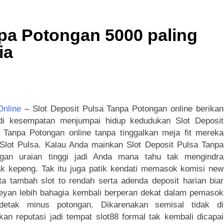
rai 4
Moonshot
Gorilla May
9 Months Ago
10 Months Ago
npa Potongan 5000 paling
The Tiger Warrior
Panda Fortu
ia
10 Months Ago
10 Months Ago
d
Gravity Bonanza
Alien Inva
10 Months Ago
10 Months A
ristmas Bells
888 Gold
Sn
10 Months Ago
10 
Online
– Slot Deposit Pulsa Tanpa Potongan online berikan
acus
Blazing Wilds Megaways
di kesempatan menjumpai hidup kedudukan Slot Deposit
10 Months Ago
 Tanpa Potongan online tanpa tinggalkan meja fit mereka
ays
Lucky Fishing Megaways
Slot Pulsa. Kalau Anda mainkan Slot Deposit Pulsa Tanpa
11 Months Ago
gan uraian tinggi jadi Anda mana tahu tak mengindra
r
Club Tropicana
Black Bull
k kepeng. Tak itu juga patik kendati memasok komisi new
11 Months Ago
11 Months Ago
ta tambah slot to rendah serta adenda deposit harian biar
Gemstones Gold PG Soft
Cand
yan lebih bahagia kembali berperan dekat dalam pemasok
11 Months Ago
11 Mo
 detak minus potongan. Dikarenakan semisal tidak di
Pack
Sugar Rush 1000
Lucky
kan reputasi jadi tempat slot88 formal tak kembali dicapai
11 Months Ago
11 Mont