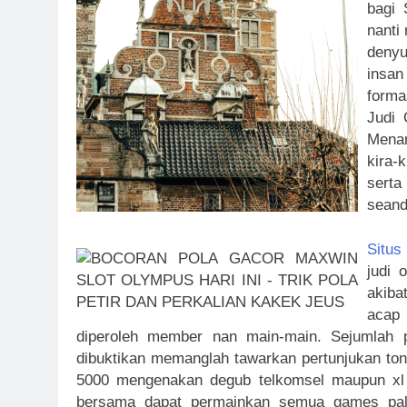
bagi 
Sweet Alche
nanti
1 Year Ago
denyu
Skeleton Bombs
insan
3 Weeks Ago
forma
Joker’s Revenge
Judi 
3 Weeks Ago
Menan
kira-
sert
seand
Situs
judi 
akiba
acap
diperoleh member nan main-main. Sejumlah 
dibuktikan memanglah tawarkan pertunjukan tont
5000 mengenakan degub telkomsel maupun xl 
bersama dapat permainkan semua games pali