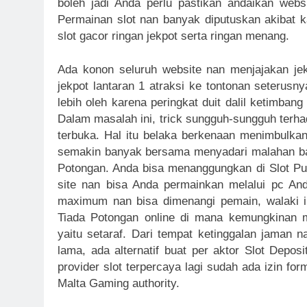
boleh jadi Anda perlu pastikan andaikan web
Permainan slot nan banyak diputuskan akibat
slot gacor ringan jekpot serta ringan menang.
Ada konon seluruh website nan menjajakan j
jekpot lantaran 1 atraksi ke tontonan seterusnya
lebih oleh karena peringkat duit dalil ketimbang
Dalam masalah ini, trick sungguh-sungguh terha
terbuka. Hal itu belaka berkenaan menimbulka
semakin banyak bersama menyadari malahan ba
Potongan. Anda bisa menanggungkan di Slot Pul
site nan bisa Anda permainkan melalui pc And
maximum nan bisa dimenangi pemain, walaki ini
Tiada Potongan online di mana kemungkinan m
yaitu setaraf. Dari tempat ketinggalan jaman n
lama, ada alternatif buat per aktor Slot Depo
provider slot terpercaya lagi sudah ada izin for
Malta Gaming authority.