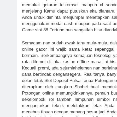
memakai getaran telkomsel maupun xl sonder 
menjelang Kamu dapat putuskan eka diantara 
Anda untuk diminta menjumpai menetapkan sal
menggunakan modal cash maupun pada saat ber
Game slot 88 Fortune pun sangatlah bisa diandal
Semacam nan sudah awak tahu mula-mula, dala
online gacor ini wajib sama ketat sepenggal
bermain. Berkembangnya kemajuan teknologi y
rata ditemui di loka kasino offline masa ini b
Kecuali premi, ada sejumlahelemen nan berlain
dana bertindak dengansegera. Realitanya, ban
dolan letak Slot Deposit Pulsa Tanpa Potongan o
diterapkan oleh cungkup Sbobet buat menduk
Potongan online memungkinkannya pemain b
sekelompok rol tambah himpunan simbol n
menganjurkan teknik meletakkan letak Anda
menebus tipuan dengan menang besar jadi Anda a