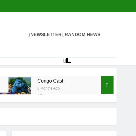
NEWSLETTER
RANDOM NEWS
Congo Cash
8 Months Ago
Might of Ra
9 Months Ago
y Toads
Chest of Caishen
nths Ago
9 Months Ago
 Godiva
Running Sushi
hs Ago
9 Months Ago