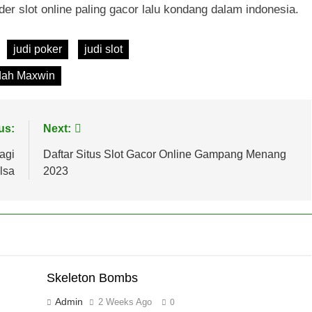
r slot online paling gacor lalu kondang dalam indonesia.
judi poker
judi slot
udah Maxwin
us:
Next:
agi
Daftar Situs Slot Gacor Online Gampang Menang
lsa
2023
Skeleton Bombs
Admin
2 Weeks Ago
0