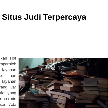
rai 4
Moonshot
Gorilla May
9 Months Ago
9 Months Ago
r Situs Judi Terpercaya
The Tiger Warrior
Panda Fortu
10 Months Ago
10 Months Ago
d
Gravity Bonanza
Alien Inva
10 Months Ago
10 Months A
ristmas Bells
888 Gold
Sn
10 Months Ago
10 
acus
Blazing Wilds Megaways
kan slot
10 Months Ago
mperoleh
ays
Lucky Fishing Megaways
 layanan
10 Months Ago
ber nan
r
Club Tropicana
Black Bull
 layanan
11 Months Ago
11 Months Ago
yang luar
Gemstones Gold PG Soft
Cand
lot yang
11 Months Ago
11 Mo
n cermin
Pack
Sugar Rush 1000
Lucky
sar. Ada
11 Months Ago
11 Mont