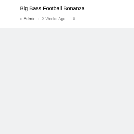
Big Bass Football Bonanza
Admin
3 Weeks Ago
0