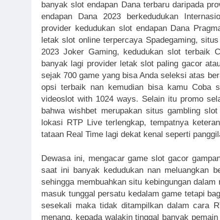
banyak slot endapan Dana terbaru daripada prov
Sweet Alche
endapan Dana 2023 berkedudukan Internasio
1 Year Ago
provider kedudukan slot endapan Dana Pragma
Sweet Fiesta 1000
letak slot online terpercaya Spadegaming, situ
2 Weeks Ago
2023 Joker Gaming, kedudukan slot terbaik C
Caishen’s Cash
banyak lagi provider letak slot paling gacor at
3 Weeks Ago
sejak 700 game yang bisa Anda seleksi atas ber
Xmas Lucky 
opsi terbaik nan kemudian bisa kamu Coba 
3 Months Ago
videoslot with 1024 ways. Selain itu promo s
bahwa wishbet merupakan situs gambling slot
lokasi RTP Live terlengkap, tempatnya keteran
tataan Real Time lagi dekat kenal seperti panggi
Dewasa ini, mengacar game slot gacor gampang
saat ini banyak kedudukan nan meluangkan be
sehingga membuahkan situ kebingungan dalam 
masuk tunggal persatu kedalam game tetapi bagi
sesekali maka tidak ditampilkan dalam cara 
menang, kepada walakin tinggal banyak pemain 