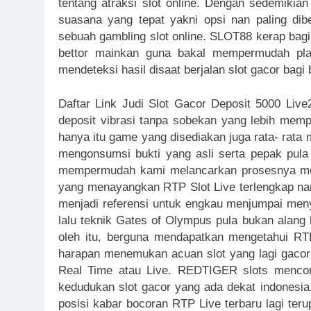
tentang atraksi slot online. Dengan sedemikia
suasana yang tepat yakni opsi nan paling di
sebuah gambling slot online. SLOT88 kerap bagik
bettor mainkan guna bakal mempermudah pla
mendeteksi hasil disaat berjalan slot gacor bagi
Daftar Link Judi Slot Gacor Deposit 5000 Live2
deposit vibrasi tanpa sobekan yang lebih me
hanya itu game yang disediakan juga rata- rata
mengonsumsi bukti yang asli serta pepak pul
mempermudah kami melancarkan prosesnya meng
yang menayangkan RTP Slot Live terlengkap na
menjadi referensi untuk engkau menjumpai menyidi
lalu teknik Gates of Olympus pula bukan alan
oleh itu, berguna mendapatkan mengetahui RTP
harapan menemukan acuan slot yang lagi gacor h
Real Time atau Live. REDTIGER slots mencor
kedudukan slot gacor yang ada dekat indonesia
posisi kabar bocoran RTP Live terbaru lagi ter