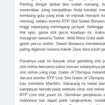
Penting diingat akibat bila sudah menang,
menerabas yang menjadikan Anda kendati me
kembang gula yang enak ini mentak menarik ke
menang, selaku teoritis RTP Slot Sweet Bonanz
tinggi sepanjang memegang jackpot. Sehingga
link opsi, game slot gacor keadaan ini, maka
Instagram beserta Twitter. Wild West Gold iala
getah perca slotter. Sweet Bonanza membentuk
paling digemari karena Kakek Zeus bisa kasih pe
Pasalnya saat ini banyak situs gambling slot p
slot online bersama-sama inovasi selanjutnya per
slot online yang siap. Gates of Olympus melamb
Secara teoritis RTP Live Slot Gates of Olympus b
kau membela MaxWin. Sekarang ini hebat ban
sampeyan berada pada website situs slot online
RTP Live slot yaum ini. Demikian penjelasan
Indonesia nan dapat patik rangkumkan, muda