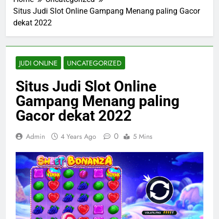
Situs Judi Slot Online Gampang Menang paling Gacor
dekat 2022
JUDI ONLINE
UNCATEGORIZED
Situs Judi Slot Online
Gampang Menang paling
Gacor dekat 2022
0
Admin
4 Years Ago
5 Mins