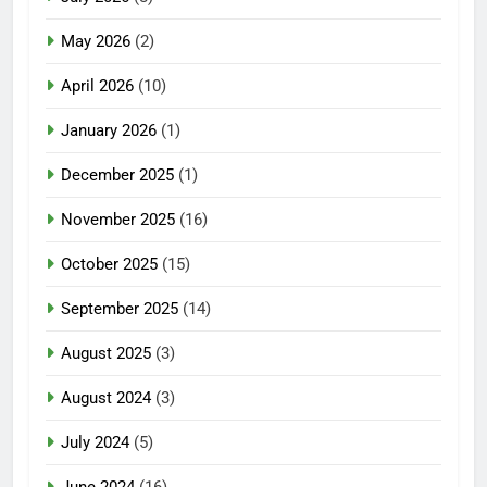
May 2026
(2)
April 2026
(10)
January 2026
(1)
December 2025
(1)
November 2025
(16)
October 2025
(15)
September 2025
(14)
August 2025
(3)
August 2024
(3)
July 2024
(5)