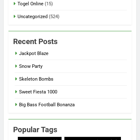
Togel Online
(15)
Uncategorized
(524)
Recent Posts
Jackpot Blaze
Snow Party
Skeleton Bombs
Sweet Fiesta 1000
Big Bass Football Bonanza
Popular Tags