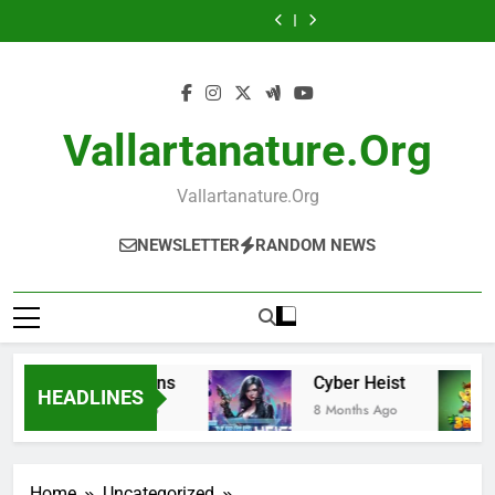
Sweet Fiesta
Jackpot Blaze
Skip
1000
Snow Party
Skeleton Bombs
to
Sweet Fiesta
1000
content
Vallartanature.org
Vallartanature.org
NEWSLETTER
RANDOM NEWS
Heroic Spins
Cyber Heist
HEADLINES
8 Months Ago
8 Months Ago
Home
Uncategorized