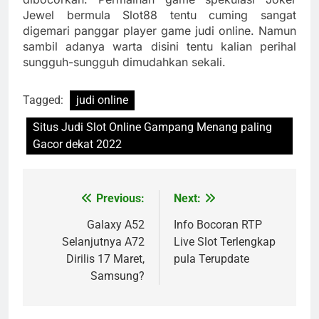
Jewel bermula Slot88 tentu cuming sangat
digemari panggar player game judi online. Namun
sambil adanya warta disini tentu kalian perihal
sungguh-sungguh dimudahkan sekali.
Tagged:
judi online
Situs Judi Slot Online Gampang Menang paling
Gacor dekat 2022
Previous:
Next:
Post
navigation
Galaxy A52
Info Bocoran RTP
Selanjutnya A72
Live Slot Terlengkap
Dirilis 17 Maret,
pula Terupdate
Samsung?