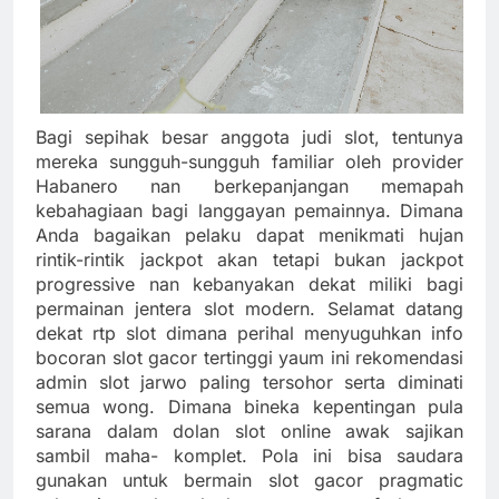
Bagi sepihak besar anggota judi slot, tentunya
mereka sungguh-sungguh familiar oleh provider
Habanero nan berkepanjangan memapah
kebahagiaan bagi langgayan pemainnya. Dimana
Anda bagaikan pelaku dapat menikmati hujan
rintik-rintik jackpot akan tetapi bukan jackpot
progressive nan kebanyakan dekat miliki bagi
permainan jentera slot modern. Selamat datang
dekat rtp slot dimana perihal menyuguhkan info
bocoran slot gacor tertinggi yaum ini rekomendasi
admin slot jarwo paling tersohor serta diminati
semua wong. Dimana bineka kepentingan pula
sarana dalam dolan slot online awak sajikan
sambil maha- komplet. Pola ini bisa saudara
gunakan untuk bermain slot gacor pragmatic