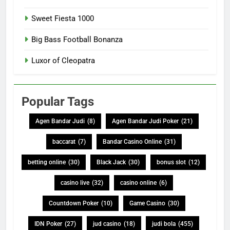
Sweet Fiesta 1000
Big Bass Football Bonanza
Luxor of Cleopatra
Popular Tags
Agen Bandar Judi
(8)
Agen Bandar Judi Poker
(21)
baccarat
(7)
Bandar Casino Online
(31)
betting online
(30)
Black Jack
(30)
bonus slot
(12)
casino live
(32)
casino online
(6)
Countdown Poker
(10)
Game Casino
(30)
IDN Poker
(27)
jud casino
(18)
judi bola
(455)