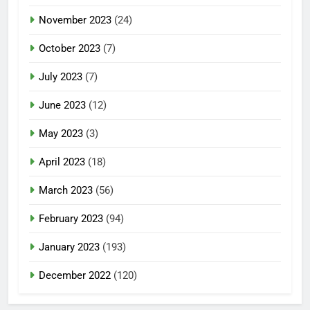
November 2023
(24)
October 2023
(7)
July 2023
(7)
June 2023
(12)
May 2023
(3)
April 2023
(18)
March 2023
(56)
February 2023
(94)
January 2023
(193)
December 2022
(120)