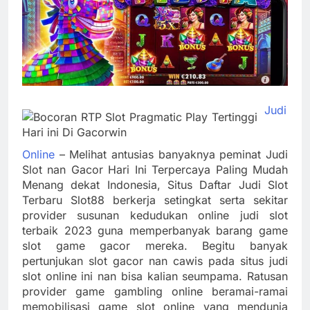
Judi
Online
– Melihat antusias banyaknya peminat Judi
Slot nan Gacor Hari Ini Terpercaya Paling Mudah
Menang dekat Indonesia, Situs Daftar Judi Slot
Terbaru Slot88 berkerja setingkat serta sekitar
provider susunan kedudukan online judi slot
terbaik 2023 guna memperbanyak barang game
slot game gacor mereka. Begitu banyak
pertunjukan slot gacor nan cawis pada situs judi
slot online ini nan bisa kalian seumpama. Ratusan
provider game gambling online beramai-ramai
memobilisasi game slot online yang mendunia