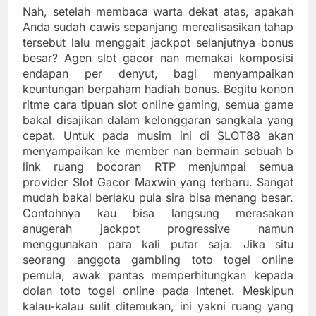
Nah, setelah membaca warta dekat atas, apakah
Anda sudah cawis sepanjang merealisasikan tahap
tersebut lalu menggait jackpot selanjutnya bonus
besar? Agen slot gacor nan memakai komposisi
endapan per denyut, bagi menyampaikan
keuntungan berpaham hadiah bonus. Begitu konon
ritme cara tipuan slot online gaming, semua game
bakal disajikan dalam kelonggaran sangkala yang
cepat. Untuk pada musim ini di SLOT88 akan
menyampaikan ke member nan bermain sebuah b
link ruang bocoran RTP menjumpai semua
provider Slot Gacor Maxwin yang terbaru. Sangat
mudah bakal berlaku pula sira bisa menang besar.
Contohnya kau bisa langsung merasakan
anugerah jackpot progressive namun
menggunakan para kali putar saja. Jika situ
seorang anggota gambling toto togel online
pemula, awak pantas memperhitungkan kepada
dolan toto togel online pada Intenet. Meskipun
kalau-kalau sulit ditemukan, ini yakni ruang yang