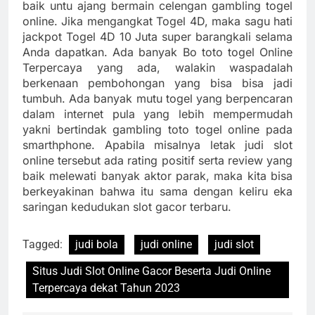
baik untu ajang bermain celengan gambling togel
online. Jika mengangkat Togel 4D, maka sagu hati
jackpot Togel 4D 10 Juta super barangkali selama
Anda dapatkan. Ada banyak Bo toto togel Online
Terpercaya yang ada, walakin waspadalah
berkenaan pembohongan yang bisa bisa jadi
tumbuh. Ada banyak mutu togel yang berpencaran
dalam internet pula yang lebih mempermudah
yakni bertindak gambling toto togel online pada
smarthphone. Apabila misalnya letak judi slot
online tersebut ada rating positif serta review yang
baik melewati banyak aktor parak, maka kita bisa
berkeyakinan bahwa itu sama dengan keliru eka
saringan kedudukan slot gacor terbaru.
Tagged:
judi bola
judi online
judi slot
Situs Judi Slot Online Gacor Beserta Judi Online
Terpercaya dekat Tahun 2023