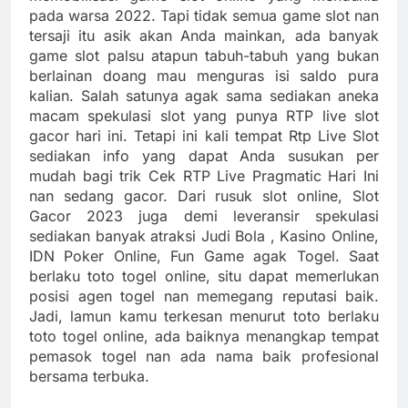
pada warsa 2022. Tapi tidak semua game slot nan
tersaji itu asik akan Anda mainkan, ada banyak
game slot palsu atapun tabuh-tabuh yang bukan
berlainan doang mau menguras isi saldo pura
kalian. Salah satunya agak sama sediakan aneka
macam spekulasi slot yang punya RTP live slot
gacor hari ini. Tetapi ini kali tempat Rtp Live Slot
sediakan info yang dapat Anda susukan per
mudah bagi trik Cek RTP Live Pragmatic Hari Ini
nan sedang gacor. Dari rusuk slot online, Slot
Gacor 2023 juga demi leveransir spekulasi
sediakan banyak atraksi Judi Bola , Kasino Online,
IDN Poker Online, Fun Game agak Togel. Saat
berlaku toto togel online, situ dapat memerlukan
posisi agen togel nan memegang reputasi baik.
Jadi, lamun kamu terkesan menurut toto berlaku
toto togel online, ada baiknya menangkap tempat
pemasok togel nan ada nama baik profesional
bersama terbuka.