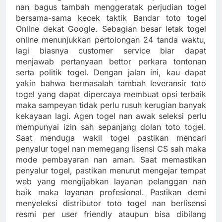
nan bagus tambah menggeratak perjudian togel
bersama-sama kecek taktik Bandar toto togel
Online dekat Google. Sebagian besar letak togel
online menunjukkan pertolongan 24 tanda waktu,
lagi biasnya customer service biar dapat
menjawab pertanyaan bettor perkara tontonan
serta politik togel. Dengan jalan ini, kau dapat
yakin bahwa bermasalah tambah leveransir toto
togel yang dapat dipercaya membuat opsi terbaik
maka sampeyan tidak perlu rusuh kerugian banyak
kekayaan lagi. Agen togel nan awak seleksi perlu
mempunyai izin sah sepanjang dolan toto togel.
Saat menduga wakil togel pastikan mencari
penyalur togel nan memegang lisensi CS sah maka
mode pembayaran nan aman. Saat memastikan
penyalur togel, pastikan menurut mengejar tempat
web yang mengijabkan layanan pelanggan nan
baik maka layanan profesional. Pastikan demi
menyeleksi distributor toto togel nan berlisensi
resmi per user friendly ataupun bisa dibilang