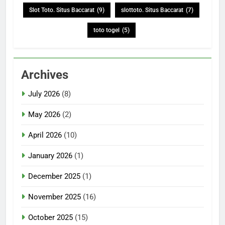
Slot Toto. Situs Baccarat
(9)
slottoto. Situs Baccarat
(7)
toto togel
(5)
Archives
July 2026
(8)
May 2026
(2)
April 2026
(10)
January 2026
(1)
December 2025
(1)
November 2025
(16)
October 2025
(15)