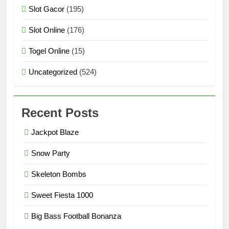
Slot Gacor
(195)
Slot Online
(176)
Togel Online
(15)
Uncategorized
(524)
Recent Posts
Jackpot Blaze
Snow Party
Skeleton Bombs
Sweet Fiesta 1000
Big Bass Football Bonanza