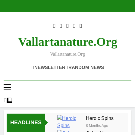
Skip
to
content
Vallartanature.org
Vallartanature.org
NEWSLETTER
RANDOM NEWS
Heroic Spins
HEADLINES
8 Months Ago
Cyber Heist