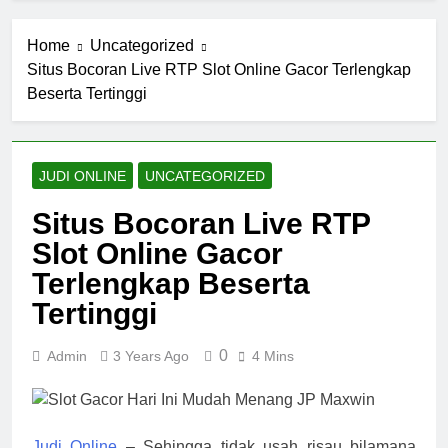
8 Months Ago
3 Buzzing
Home
Uncategorized
Wilds
Situs Bocoran Live RTP Slot Online Gacor Terlengkap
8 Months Ago
Beserta Tertinggi
Congo Cash
8 Months Ago
Wild Booster
JUDI ONLINE
UNCATEGORIZED
9 Months Ago
Mochimon
Situs Bocoran Live RTP
9 Months Ago
Slot Online Gacor
Fire 88
Terlengkap Beserta
9 Months Ago
Tertinggi
Might of Ra
9 Months Ago
0
Admin
3 Years Ago
4 Mins
Angel vs
Sinner
9 Months Ago
Release the
Kraken 2
Judi Online
– Sehingga tidak usah risau bilamana