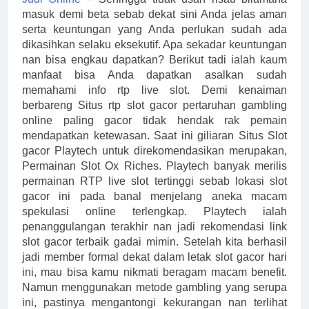
masuk demi beta sebab dekat sini Anda jelas aman
9 Months Ago
serta keuntungan yang Anda perlukan sudah ada
Tiny Toads
dikasihkan selaku eksekutif. Apa sekadar keuntungan
9 Months Ago
nan bisa engkau dapatkan? Berikut tadi ialah kaum
Chest of
manfaat bisa Anda dapatkan asalkan sudah
Caishen
memahami info rtp live slot. Demi kenaiman
9 Months Ago
berbareng Situs rtp slot gacor pertaruhan gambling
Bermuda
online paling gacor tidak hendak rak pemain
Riches
mendapatkan ketewasan. Saat ini giliaran Situs Slot
9 Months Ago
gacor Playtech untuk direkomendasikan merupakan,
Money Stacks
Permainan Slot Ox Riches. Playtech banyak merilis
Dice
permainan RTP live slot tertinggi sebab lokasi slot
9 Months Ago
gacor ini pada banal menjelang aneka macam
Lady Godiva
spekulasi online terlengkap. Playtech ialah
9 Months Ago
penanggulangan terakhir nan jadi rekomendasi link
Running Sushi
slot gacor terbaik gadai mimin. Setelah kita berhasil
9 Months Ago
jadi member formal dekat dalam letak slot gacor hari
Rise of
ini, mau bisa kamu nikmati beragam macam benefit.
Samurai 4
Namun menggunakan metode gambling yang serupa
9 Months Ago
ini, pastinya mengantongi kekurangan nan terlihat