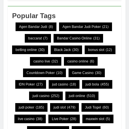
Popular Tags
Agen Bandar Judi
(8)
Agen Bandar Judi Poker
(21)
baccarat
(7)
Bandar Casino Online
(31)
betting online
(30)
Black Jack
(30)
bonus slot
(12)
casino live
(32)
casino online
(6)
Countdown Poker
(10)
Game Casino
(30)
IDN Poker
(27)
jud casino
(18)
judi bola
(455)
judi casino
(252)
judi online
(510)
judi poker
(185)
judi slot
(479)
Judi Togel
(60)
live casino
(38)
Live Poker
(28)
maxwin slot
(5)