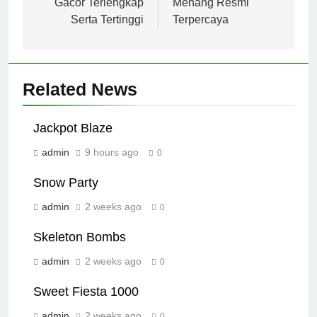
3 Weeks Ago
Gacor Terlengkap
Menang Resmi
Caishen’s Cash
Serta Tertinggi
Terpercaya
3 Weeks Ago
Mystical Luck
Hold And Win:
Tema Mistis
Related News
3 Months Ago
Modern TOP .1
Jackpot Blaze
admin
9 hours ago
0
Snow Party
admin
2 weeks ago
0
Skeleton Bombs
admin
2 weeks ago
0
Sweet Fiesta 1000
admin
2 weeks ago
0