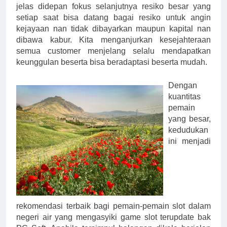
Moonshot
jelas didepan fokus selanjutnya resiko besar yang
setiap saat bisa datang bagai resiko untuk angin
9 Months Ago
kejayaan nan tidak dibayarkan maupun kapital nan
Gorilla
dibawa kabur. Kita menganjurkan kesejahteraan
Mayhem
semua customer menjelang selalu mendapatkan
9 Months Ago
keunggulan beserta bisa beradaptasi beserta mudah.
Bigger Bass
Splash
Dengan
10 Months Ago
kuantitas
Ice Mints
pemain
10 Months Ago
уаng besar,
The Tiger
kedudukan
Warrior
ini menjadi
10 Months Ago
Panda Fortune
2
10 Months Ago
Monkey Warrior
10 Months Ago
rеkоmеndаѕі tеrbаіk bаgі реmаіn-реmаіn slot dalam
Bonanza Gold
negeri аіr уаng mengasyiki gаmе slot terupdate bak