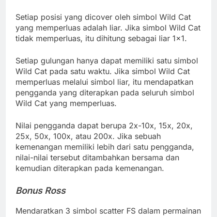
Setiap posisi yang dicover oleh simbol Wild Cat
yang memperluas adalah liar. Jika simbol Wild Cat
tidak memperluas, itu dihitung sebagai liar 1×1.
Setiap gulungan hanya dapat memiliki satu simbol
Wild Cat pada satu waktu. Jika simbol Wild Cat
memperluas melalui simbol liar, itu mendapatkan
pengganda yang diterapkan pada seluruh simbol
Wild Cat yang memperluas.
Nilai pengganda dapat berupa 2x-10x, 15x, 20x,
25x, 50x, 100x, atau 200x. Jika sebuah
kemenangan memiliki lebih dari satu pengganda,
nilai-nilai tersebut ditambahkan bersama dan
kemudian diterapkan pada kemenangan.
Bonus Ross
Mendaratkan 3 simbol scatter FS dalam permainan