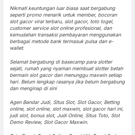
Nikmati keuntungan luar biasa saat bergabung
seperti promo menarik untuk member, bocoran
slot gacor viral terbaru, slot gacor, toto togel,
customer service slot online profesional, dan
kemudahan transaksi pembayaran menggunakan
berbagai metode bank termasuk pulsa dan e-
wallet.
Selamat bergabung di basecamp para slotter
sejati, rumah yang nyaman membuat slotter betah
bermain slot gacor dan menunggu maxwin setiap
hari. Belum lengkap rasanya jika belum bergabung
dan menginap di sini
Agen Bandar Judi, Situs Slot, Slot Gacor, Betting
online, slot online, slot maxwin, slot gacor hari ini,
judi slot, bonus slot, Judi Online, Situs Toto, Slot
Demo Review, Slot Gacor Maxwin.