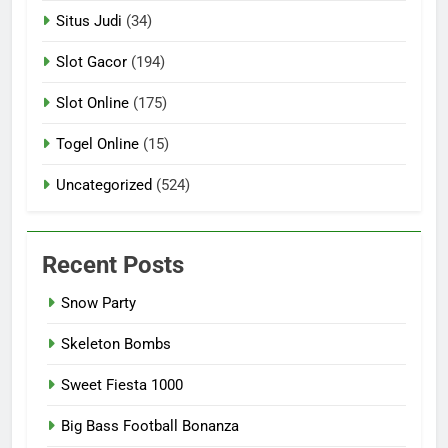
Situs Judi
(34)
Slot Gacor
(194)
Slot Online
(175)
Togel Online
(15)
Uncategorized
(524)
Recent Posts
Snow Party
Skeleton Bombs
Sweet Fiesta 1000
Big Bass Football Bonanza