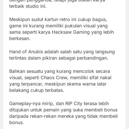
terbaik studio ini.
Meskipun sudut kartun retro ini cukup bagus,
game ini kurang memiliki pukulan visual yang
sama seperti karya Hacksaw Gaming yang lebih
berkesan.
Hand of Anubis adalah salah satu yang langsung
terlintas dalam pikiran sebagai perbandingan.
Bahkan sesuatu yang kurang mencolok secara
visual, seperti Chaos Crew, memiliki sifat nakal
yang terpancar, meskipun skema warna latar
belakang cukup terbatas.
Gameplay-nya mirip, dan RIP City terasa lebih
ditujukan untuk pemain yang suka membeli bonus
daripada rekan-rekan mereka yang tidak membeli
bonus.