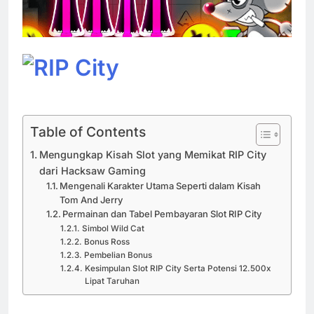
Table of Contents
Mengungkap Kisah Slot yang Memikat RIP City
dari Hacksaw Gaming
Mengenali Karakter Utama Seperti dalam Kisah
Tom And Jerry
Permainan dan Tabel Pembayaran Slot RIP City
Simbol Wild Cat
Bonus Ross
Pembelian Bonus
Kesimpulan Slot RIP City Serta Potensi 12.500x
Lipat Taruhan