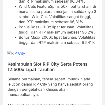
dan RTP maksimum sebesar 96,34%.
Wild Cats FeatureSpins 50x lipat taruhan, di
mana setiap putaran menjamin setidaknya 3
simbol Wild Cat. Volatilitas sangat tinggi,
dan RTP maksimum sebesar 96,31%.
Bonus Ross – 110x lipat taruhan. Volatilitas
tinggi, dan RTP maksimum sebesar 96,2%.
Bonus Maxx 2000x lipat taruhan. Volatilitas
tinggi, dan RTP maksimum sebesar 96,41%.
Kesimpulan Slot RIP City Serta Potensi
12.500x Lipat Taruhan
Selama permainan, terasa seperti mungkin ada
lelucon dalam RIP City yang hanya sedikit orang
dengan pengetahuan khusus akan
mendapatkannya.