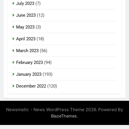
July 2023
(7)
June 2023
(12)
May 2023
(3)
April 2023
(18)
March 2023
(56)
February 2023
(94)
January 2023
(193)
December 2022
(120)
Newsmatic - News WordPress Theme 2026. Powered By
.
BlazeThemes