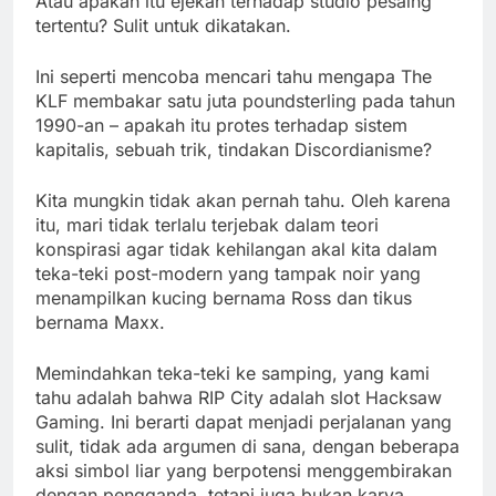
Atau apakah itu ejekan terhadap studio pesaing
tertentu? Sulit untuk dikatakan.
Ini seperti mencoba mencari tahu mengapa The
KLF membakar satu juta poundsterling pada tahun
1990-an – apakah itu protes terhadap sistem
kapitalis, sebuah trik, tindakan Discordianisme?
Kita mungkin tidak akan pernah tahu. Oleh karena
itu, mari tidak terlalu terjebak dalam teori
konspirasi agar tidak kehilangan akal kita dalam
teka-teki post-modern yang tampak noir yang
menampilkan kucing bernama Ross dan tikus
bernama Maxx.
Memindahkan teka-teki ke samping, yang kami
tahu adalah bahwa RIP City adalah slot Hacksaw
Gaming. Ini berarti dapat menjadi perjalanan yang
sulit, tidak ada argumen di sana, dengan beberapa
aksi simbol liar yang berpotensi menggembirakan
dengan pengganda, tetapi juga bukan karya