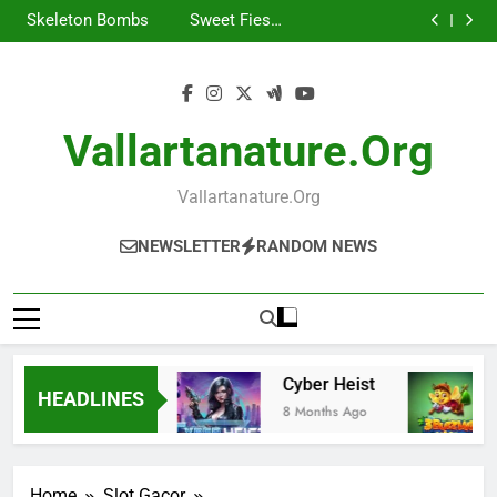
Big Bass Football
Snow Party
Skip
Bonanza
Skeleton Bombs
Sweet Fiesta
to
1000
Big Bass Football
Bonanza
content
Vallartanature.org
Vallartanature.org
NEWSLETTER
RANDOM NEWS
Heroic Spins
Cyber Heist
3
HEADLINES
8 Months Ago
8 Months Ago
8
Home
Slot Gacor