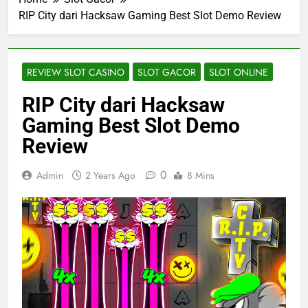
RIP City dari Hacksaw Gaming Best Slot Demo Review
REVIEW SLOT CASINO
SLOT GACOR
SLOT ONLINE
RIP City dari Hacksaw
Gaming Best Slot Demo
Review
0
Admin
2 Years Ago
8 Mins