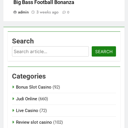
Big Bass Football Bonanza
admin
3 weeks ago
0
Search
Search
SEARCH
Categories
Bonus Slot Casino
(92)
Judi Online
(660)
Live Casino
(72)
Review slot casino
(102)