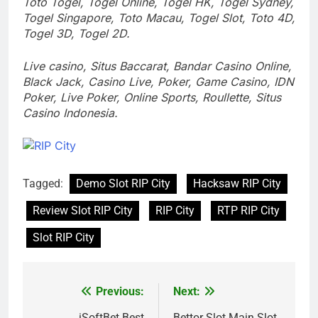
Toto Togel, Togel Online, Togel HK, Togel Sydney,
Togel Singapore, Toto Macau, Togel Slot, Toto 4D,
Togel 3D, Togel 2D.
Live casino, Situs Baccarat, Bandar Casino Online,
Black Jack, Casino Live, Poker, Game Casino, IDN
Poker, Live Poker, Online Sports, Roullette, Situs
Casino Indonesia.
Tagged:
Demo Slot RIP City
Hacksaw RIP City
Review Slot RIP City
RIP City
RTP RIP City
Slot RIP City
Previous:
Next:
Post
iSoftBet Best
Bettor Slot Main Slot