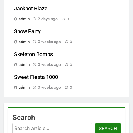
Jackpot Blaze
admin
2 days ago
0
Snow Party
admin
3 weeks ago
0
Skeleton Bombs
admin
3 weeks ago
0
Sweet Fiesta 1000
admin
3 weeks ago
0
Search
Search
SEARCH