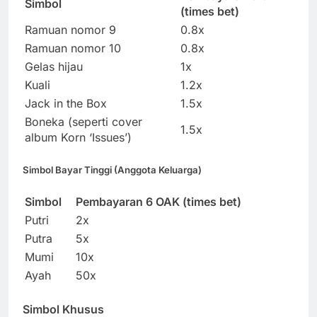
Simbol
(times bet)
Ramuan nomor 9
0.8x
Ramuan nomor 10
0.8x
Gelas hijau
1x
Kuali
1.2x
Jack in the Box
1.5x
Boneka (seperti cover
1.5x
album Korn ‘Issues’)
Simbol Bayar Tinggi (Anggota Keluarga)
Simbol
Pembayaran 6 OAK (times bet)
Putri
2x
Putra
5x
Mumi
10x
Ayah
50x
Simbol Khusus