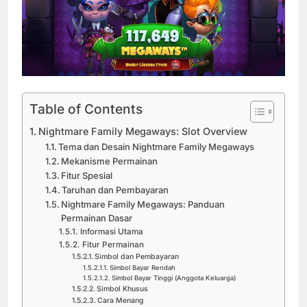
Table of Contents
Nightmare Family Megaways: Slot Overview
Tema dan Desain Nightmare Family Megaways
Mekanisme Permainan
Fitur Spesial
Taruhan dan Pembayaran
Nightmare Family Megaways: Panduan
Permainan Dasar
Informasi Utama
Fitur Permainan
Simbol dan Pembayaran
Simbol Bayar Rendah
Simbol Bayar Tinggi (Anggota Keluarga)
Simbol Khusus
Cara Menang