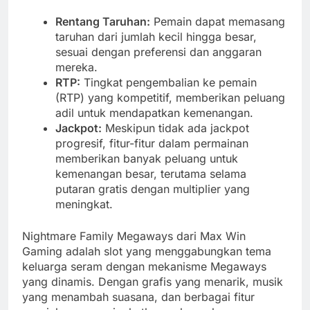
Rentang Taruhan:
Pemain dapat memasang
taruhan dari jumlah kecil hingga besar,
sesuai dengan preferensi dan anggaran
mereka.
RTP:
Tingkat pengembalian ke pemain
(RTP) yang kompetitif, memberikan peluang
adil untuk mendapatkan kemenangan.
Jackpot:
Meskipun tidak ada jackpot
progresif, fitur-fitur dalam permainan
memberikan banyak peluang untuk
kemenangan besar, terutama selama
putaran gratis dengan multiplier yang
meningkat.
Nightmare Family Megaways dari Max Win
Gaming adalah slot yang menggabungkan tema
keluarga seram dengan mekanisme Megaways
yang dinamis. Dengan grafis yang menarik, musik
yang menambah suasana, dan berbagai fitur