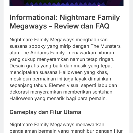
Informational: Nightmare Family
Megaways – Review dan FAQ
Nightmare Family Megaways menghadirkan
suasana spooky yang mirip dengan The Munsters
atau The Addams Family, menawarkan hiburan
yang cukup menyeramkan namun tetap ringan.
Desain grafis yang baik dan musik yang tepat
menciptakan suasana Halloween yang khas,
meskipun permainan ini juga layak dimainkan
sepanjang tahun. Elemen visual seperti labu dan
dekorasi menyeramkan memberikan sentuhan
Halloween yang menarik bagi para pemain.
Gameplay dan Fitur Utama
Nightmare Family Megaways menawarkan
pengalaman bermain yang menghibur dengan fitur