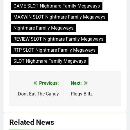
GAME SLOT Nightmare Family Megaways
MAXWIN SLOT Nightmare Family Megaways
Nightmare Family Megaways
REVIEW SLOT Nightmare Family Megaways
RTP SLOT Nightmare Family Megaways
SLOT Nightmare Family Megaways
Previous:
Next:
Post
navigation
Dont Eat The Candy
Piggy Blitz
Related News