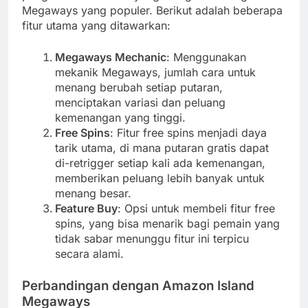
Megaways yang populer. Berikut adalah beberapa
fitur utama yang ditawarkan:
Megaways Mechanic
: Menggunakan
mekanik Megaways, jumlah cara untuk
menang berubah setiap putaran,
menciptakan variasi dan peluang
kemenangan yang tinggi.
Free Spins
: Fitur free spins menjadi daya
tarik utama, di mana putaran gratis dapat
di-retrigger setiap kali ada kemenangan,
memberikan peluang lebih banyak untuk
menang besar.
Feature Buy
: Opsi untuk membeli fitur free
spins, yang bisa menarik bagi pemain yang
tidak sabar menunggu fitur ini terpicu
secara alami.
Perbandingan dengan Amazon Island
Megaways