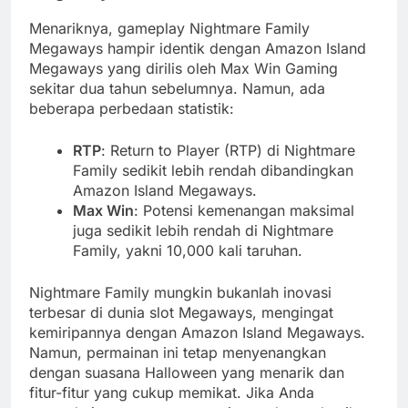
Menariknya, gameplay Nightmare Family
Megaways hampir identik dengan Amazon Island
Megaways yang dirilis oleh Max Win Gaming
sekitar dua tahun sebelumnya. Namun, ada
beberapa perbedaan statistik:
RTP
: Return to Player (RTP) di Nightmare
Family sedikit lebih rendah dibandingkan
Amazon Island Megaways.
Max Win
: Potensi kemenangan maksimal
juga sedikit lebih rendah di Nightmare
Family, yakni 10,000 kali taruhan.
Nightmare Family mungkin bukanlah inovasi
terbesar di dunia slot Megaways, mengingat
kemiripannya dengan Amazon Island Megaways.
Namun, permainan ini tetap menyenangkan
dengan suasana Halloween yang menarik dan
fitur-fitur yang cukup memikat. Jika Anda