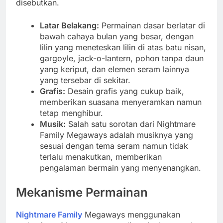
disebutkan.
Latar Belakang:
Permainan dasar berlatar di
bawah cahaya bulan yang besar, dengan
lilin yang meneteskan lilin di atas batu nisan,
gargoyle, jack-o-lantern, pohon tanpa daun
yang keriput, dan elemen seram lainnya
yang tersebar di sekitar.
Grafis:
Desain grafis yang cukup baik,
memberikan suasana menyeramkan namun
tetap menghibur.
Musik:
Salah satu sorotan dari Nightmare
Family Megaways adalah musiknya yang
sesuai dengan tema seram namun tidak
terlalu menakutkan, memberikan
pengalaman bermain yang menyenangkan.
Mekanisme Permainan
Nightmare Family
Megaways menggunakan