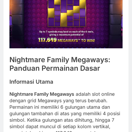
Nightmare Family Megaways:
Panduan Permainan Dasar
Informasi Utama
Nightmare Family Megaways
adalah slot online
dengan grid Megaways yang terus berubah.
Permainan ini memiliki 6 gulungan utama dan
gulungan tambahan di atas yang memiliki 4 posisi
simbol. Ketika gulungan atas dihitung, hingga 7
simbol dapat muncul di setiap kolom vertikal,