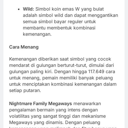
Wild:
Simbol koin emas W yang bulat
adalah simbol wild dan dapat menggantikan
semua simbol bayar reguler untuk
membantu membentuk kombinasi
kemenangan.
Cara Menang
Kemenangan diberikan saat simbol yang cocok
mendarat di gulungan berturut-turut, dimulai dari
gulungan paling kiri. Dengan hingga 117.649 cara
untuk menang, pemain memiliki banyak peluang
untuk menciptakan kombinasi kemenangan dalam
setiap putaran.
Nightmare Family Megaways
menawarkan
pengalaman bermain yang intens dengan
volatilitas yang sangat tinggi dan mekanisme
Megaways yang dinamis. Dengan peluang