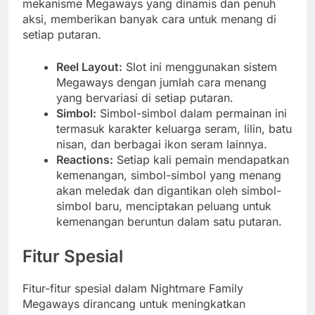
mekanisme Megaways yang dinamis dan penuh
aksi, memberikan banyak cara untuk menang di
setiap putaran.
Reel Layout:
Slot ini menggunakan sistem
Megaways dengan jumlah cara menang
yang bervariasi di setiap putaran.
Simbol:
Simbol-simbol dalam permainan ini
termasuk karakter keluarga seram, lilin, batu
nisan, dan berbagai ikon seram lainnya.
Reactions:
Setiap kali pemain mendapatkan
kemenangan, simbol-simbol yang menang
akan meledak dan digantikan oleh simbol-
simbol baru, menciptakan peluang untuk
kemenangan beruntun dalam satu putaran.
Fitur Spesial
Fitur-fitur spesial dalam Nightmare Family
Megaways dirancang untuk meningkatkan