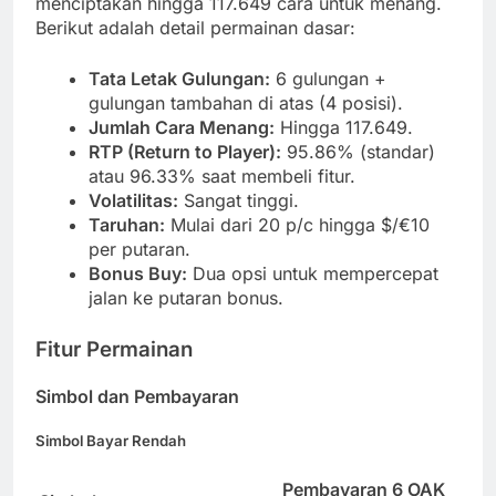
menciptakan hingga 117.649 cara untuk menang.
Berikut adalah detail permainan dasar:
Tata Letak Gulungan:
6 gulungan +
gulungan tambahan di atas (4 posisi).
Jumlah Cara Menang:
Hingga 117.649.
RTP (Return to Player):
95.86% (standar)
atau 96.33% saat membeli fitur.
Volatilitas:
Sangat tinggi.
Taruhan:
Mulai dari 20 p/c hingga $/€10
per putaran.
Bonus Buy:
Dua opsi untuk mempercepat
jalan ke putaran bonus.
Fitur Permainan
Simbol dan Pembayaran
Simbol Bayar Rendah
Pembayaran 6 OAK