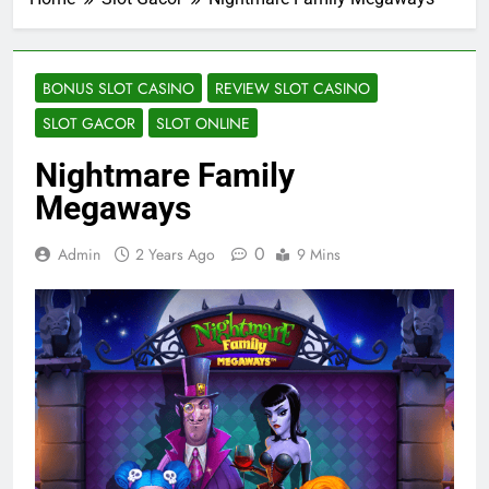
BONUS SLOT CASINO
REVIEW SLOT CASINO
SLOT GACOR
SLOT ONLINE
Nightmare Family
Megaways
0
Admin
2 Years Ago
9 Mins