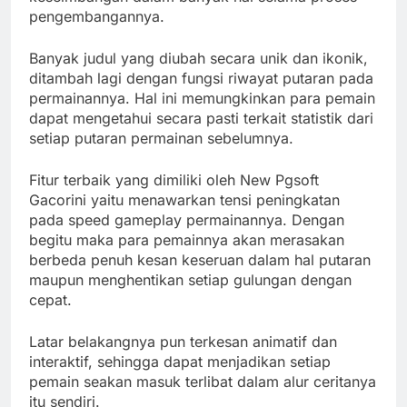
pengembangannya.
Banyak judul yang diubah secara unik dan ikonik,
ditambah lagi dengan fungsi riwayat putaran pada
permainannya. Hal ini memungkinkan para pemain
dapat mengetahui secara pasti terkait statistik dari
setiap putaran permainan sebelumnya.
Fitur terbaik yang dimiliki oleh New Pgsoft
Gacorini yaitu menawarkan tensi peningkatan
pada speed gameplay permainannya. Dengan
begitu maka para pemainnya akan merasakan
berbeda penuh kesan keseruan dalam hal putaran
maupun menghentikan setiap gulungan dengan
cepat.
Latar belakangnya pun terkesan animatif dan
interaktif, sehingga dapat menjadikan setiap
pemain seakan masuk terlibat dalam alur ceritanya
itu sendiri.