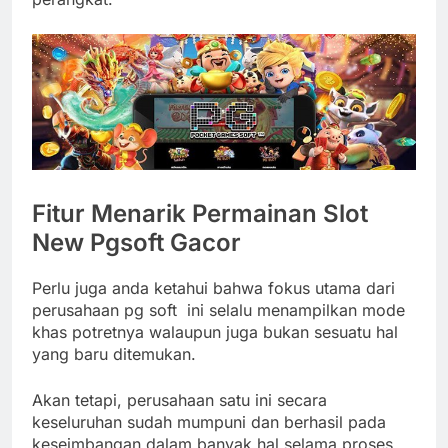
Fitur Menarik Permainan Slot
New Pgsoft Gacor
Perlu juga anda ketahui bahwa fokus utama dari
perusahaan pg soft ini selalu menampilkan mode
khas potretnya walaupun juga bukan sesuatu hal
yang baru ditemukan.
Akan tetapi, perusahaan satu ini secara
keseluruhan sudah mumpuni dan berhasil pada
keseimbangan dalam banyak hal selama proses