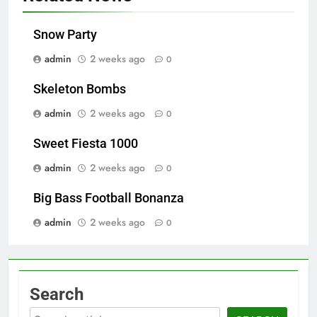
Snow Party
admin
2 weeks ago
0
Skeleton Bombs
admin
2 weeks ago
0
Sweet Fiesta 1000
admin
2 weeks ago
0
Big Bass Football Bonanza
admin
2 weeks ago
0
Search
Search