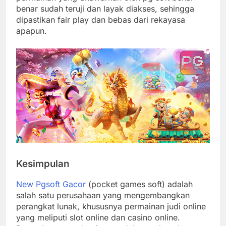
benar sudah teruji dan layak diakses, sehingga
dipastikan fair play dan bebas dari rekayasa
apapun.
Kesimpulan
New Pgsoft Gacor
(pocket games soft) adalah
salah satu perusahaan yang mengembangkan
perangkat lunak, khususnya permainan judi online
yang meliputi slot online dan casino online.