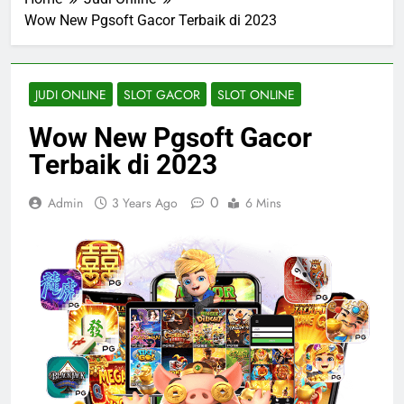
Wow New Pgsoft Gacor Terbaik di 2023
JUDI ONLINE
SLOT GACOR
SLOT ONLINE
Wow New Pgsoft Gacor
Terbaik di 2023
0
Admin
3 Years Ago
6 Mins