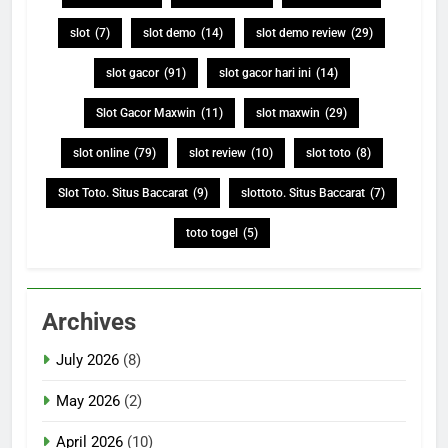
slot
(7)
slot demo
(14)
slot demo review
(29)
slot gacor
(91)
slot gacor hari ini
(14)
Slot Gacor Maxwin
(11)
slot maxwin
(29)
slot online
(79)
slot review
(10)
slot toto
(8)
Slot Toto. Situs Baccarat
(9)
slottoto. Situs Baccarat
(7)
toto togel
(5)
Archives
July 2026
(8)
May 2026
(2)
April 2026
(10)