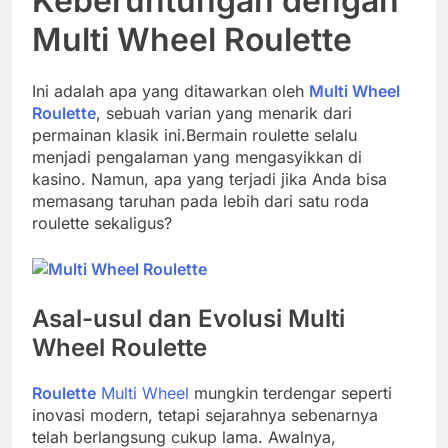
Keberuntungan dengan
Multi Wheel Roulette
Ini adalah apa yang ditawarkan oleh
Multi Wheel
Roulette
, sebuah varian yang menarik dari
permainan klasik ini.Bermain roulette selalu
menjadi pengalaman yang mengasyikkan di
kasino. Namun, apa yang terjadi jika Anda bisa
memasang taruhan pada lebih dari satu roda
roulette sekaligus?
Asal-usul dan Evolusi Multi
Wheel Roulette
Roulette
Multi Wheel
mungkin terdengar seperti
inovasi modern, tetapi sejarahnya sebenarnya
telah berlangsung cukup lama. Awalnya,