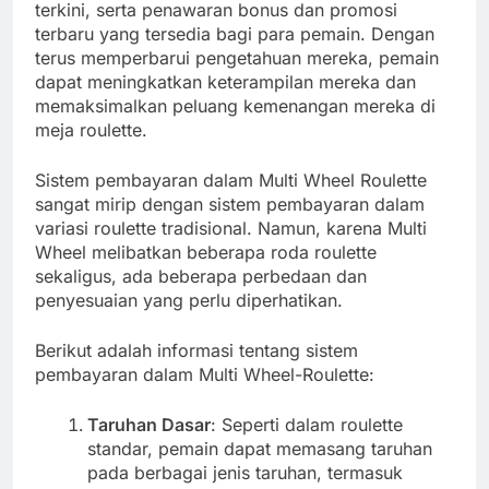
terkini, serta penawaran bonus dan promosi
terbaru yang tersedia bagi para pemain. Dengan
terus memperbarui pengetahuan mereka, pemain
dapat meningkatkan keterampilan mereka dan
memaksimalkan peluang kemenangan mereka di
meja roulette.
Sistem pembayaran dalam Multi Wheel Roulette
sangat mirip dengan sistem pembayaran dalam
variasi roulette tradisional. Namun, karena Multi
Wheel melibatkan beberapa roda roulette
sekaligus, ada beberapa perbedaan dan
penyesuaian yang perlu diperhatikan.
Berikut adalah informasi tentang sistem
pembayaran dalam Multi Wheel-Roulette:
Taruhan Dasar
: Seperti dalam roulette
standar, pemain dapat memasang taruhan
pada berbagai jenis taruhan, termasuk