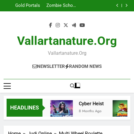
Argonauts
You Can Piggy
Skip
Bank on It
Gold Portals
Zombie School
to
Megaways
Argonauts
content
Vallartanature.org
Vallartanature.org
NEWSLETTER
RANDOM NEWS
Heroic Spins
Cyber Heist
HEADLINES
8 Months Ago
8 Months Ago
Home
Judi Online
Multi Wheel Roulette