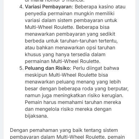
Variasi Pembayaran
: Beberapa kasino atau
penyedia permainan mungkin memiliki
variasi dalam sistem pembayaran untuk
Multi-Wheel Roulette. Beberapa bisa
menawarkan pembayaran yang sedikit
berbeda untuk taruhan-taruhan tertentu,
atau bahkan menawarkan opsi taruhan
khusus yang hanya tersedia dalam
permainan Multi-Wheel Roulette.
Peluang dan Risiko
: Perlu diingat bahwa
meskipun Multi-Wheel Roulette bisa
menawarkan peluang menang yang lebih
besar dengan beberapa roda yang berputar,
namun juga meningkatkan risiko kerugian.
Pemain harus memahami taruhan mereka
dan mengelola risiko mereka dengan
bijaksana.
Dengan pemahaman yang baik tentang sistem
pembayaran dalam Multi-Wheel Roulette, pemain