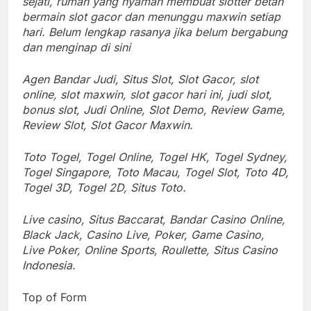
sejati, rumah yang nyaman membuat slotter betah
bermain slot gacor dan menunggu maxwin setiap
hari. Belum lengkap rasanya jika belum bergabung
dan menginap di sini
Agen Bandar Judi, Situs Slot, Slot Gacor, slot
online, slot maxwin, slot gacor hari ini, judi slot,
bonus slot, Judi Online, Slot Demo, Review Game,
Review Slot, Slot Gacor Maxwin.
Toto Togel, Togel Online, Togel HK, Togel Sydney,
Togel Singapore, Toto Macau, Togel Slot, Toto 4D,
Togel 3D, Togel 2D, Situs Toto.
Live casino, Situs Baccarat, Bandar Casino Online,
Black Jack, Casino Live, Poker, Game Casino,
Live Poker, Online Sports, Roullette, Situs Casino
Indonesia.
Top of Form