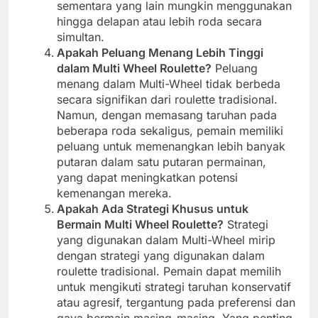
sementara yang lain mungkin menggunakan
hingga delapan atau lebih roda secara
simultan.
Apakah Peluang Menang Lebih Tinggi
dalam Multi Wheel Roulette?
Peluang
menang dalam Multi-Wheel tidak berbeda
secara signifikan dari roulette tradisional.
Namun, dengan memasang taruhan pada
beberapa roda sekaligus, pemain memiliki
peluang untuk memenangkan lebih banyak
putaran dalam satu putaran permainan,
yang dapat meningkatkan potensi
kemenangan mereka.
Apakah Ada Strategi Khusus untuk
Bermain Multi Wheel Roulette?
Strategi
yang digunakan dalam Multi-Wheel mirip
dengan strategi yang digunakan dalam
roulette tradisional. Pemain dapat memilih
untuk mengikuti strategi taruhan konservatif
atau agresif, tergantung pada preferensi dan
gaya bermain masing-masing. Yang penting