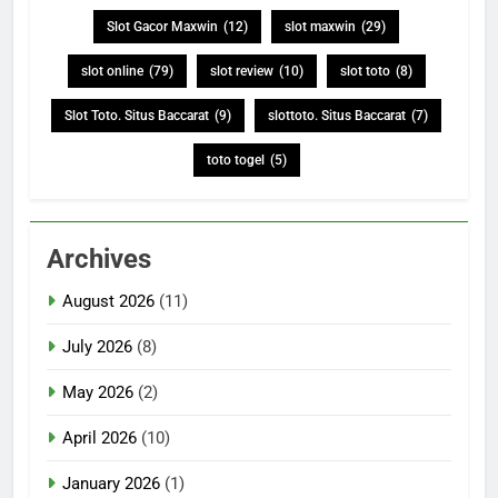
Slot Gacor Maxwin
(12)
slot maxwin
(29)
slot online
(79)
slot review
(10)
slot toto
(8)
Slot Toto. Situs Baccarat
(9)
slottoto. Situs Baccarat
(7)
toto togel
(5)
Archives
August 2026
(11)
July 2026
(8)
May 2026
(2)
April 2026
(10)
January 2026
(1)