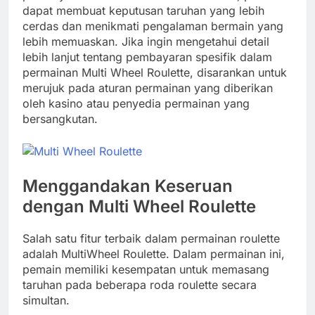
dapat membuat keputusan taruhan yang lebih
cerdas dan menikmati pengalaman bermain yang
lebih memuaskan. Jika ingin mengetahui detail
lebih lanjut tentang pembayaran spesifik dalam
permainan Multi Wheel Roulette, disarankan untuk
merujuk pada aturan permainan yang diberikan
oleh kasino atau penyedia permainan yang
bersangkutan.
Menggandakan Keseruan
dengan Multi Wheel Roulette
Salah satu fitur terbaik dalam permainan roulette
adalah MultiWheel Roulette. Dalam permainan ini,
pemain memiliki kesempatan untuk memasang
taruhan pada beberapa roda roulette secara
simultan.