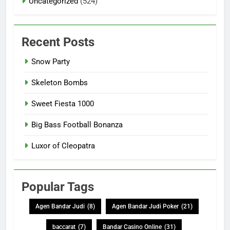
Uncategorized
(524)
Recent Posts
Snow Party
Skeleton Bombs
Sweet Fiesta 1000
Big Bass Football Bonanza
Luxor of Cleopatra
Popular Tags
Agen Bandar Judi
(8)
Agen Bandar Judi Poker
(21)
baccarat
(7)
Bandar Casino Online
(31)