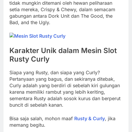
tidak mungkin ditemani oleh hewan peliharaan
setia mereka, Crispy & Chewy, dalam semacam
gabungan antara Dork Unit dan The Good, the
Bad, and the Ugly.
Karakter Unik dalam Mesin Slot
Rusty Curly
Siapa yang Rusty, dan siapa yang Curly?
Pertanyaan yang bagus, dan sekiranya ditebak,
Curly adalah yang berdiri di sebelah kiri gulungan
karena memiliki rambut yang lebih keriting,
sementara Rusty adalah sosok kurus dan berperut
buncit di sebelah kanan.
Bisa saja salah, mohon maaf
Rusty & Curly
, jika
memang begitu.