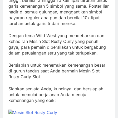
tinggi, bernilai 3 hingga 10 kali lipat taruhan untuk
garis kemenangan 5 simbol yang sama. Poster liar
hadir di semua gulungan, menggantikan simbol
bayaran reguler apa pun dan bernilai 10x lipat
taruhan untuk garis 5 dari mereka.
Dengan tema Wild West yang mendebarkan dan
kehadiran Mesin Slot Rusty Curly yang penuh
gaya, para pemain dipersilakan untuk bergabung
dalam petualangan seru yang tak terlupakan.
Bersiaplah untuk menemukan kemenangan besar
di gurun tandus saat Anda bermain Mesin Slot
Rusty Curly Slot.
Siapkan senjata Anda, kuncinya, dan bersiaplah
untuk memulai perjalanan Anda menuju
kemenangan yang epik!