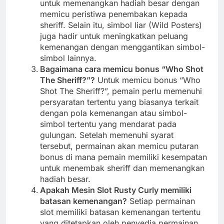
untuk memenangkan hadiah besar dengan
memicu peristiwa penembakan kepada
sheriff. Selain itu, simbol liar (Wild Posters)
juga hadir untuk meningkatkan peluang
kemenangan dengan menggantikan simbol-
simbol lainnya.
Bagaimana cara memicu bonus “Who Shot
The Sheriff?”?
Untuk memicu bonus “Who
Shot The Sheriff?”, pemain perlu memenuhi
persyaratan tertentu yang biasanya terkait
dengan pola kemenangan atau simbol-
simbol tertentu yang mendarat pada
gulungan. Setelah memenuhi syarat
tersebut, permainan akan memicu putaran
bonus di mana pemain memiliki kesempatan
untuk menembak sheriff dan memenangkan
hadiah besar.
Apakah Mesin Slot Rusty Curly memiliki
batasan kemenangan?
Setiap permainan
slot memiliki batasan kemenangan tertentu
yang ditetapkan oleh penyedia permainan.