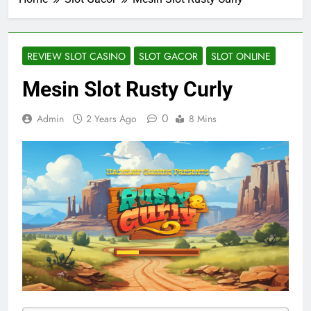
REVIEW SLOT CASINO
SLOT GACOR
SLOT ONLINE
Mesin Slot Rusty Curly
0
Admin
2 Years Ago
8 Mins