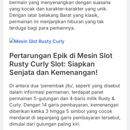
bermain yang menyenangkan dengan suasana
yang kocak dan karakter-karakter yang unik.
Dengan latar belakang Barat yang klasik,
permainan ini menjanjikan hiburan yang tak
terduga bagi para pemainnya.
Pertarungan Epik di Mesin Slot
Rusty Curly Slot: Siapkan
Senjata dan Kemenangan!
Di antara dua ‘penembak jitu’, seperti yang disebut
dalam informasi permainan, terdapat panel
permainan 5-gulungan dan 4-baris milik Rusty &
Curly. Dengan 14 garis pembayaran, kemenangan
diberikan ketika 3 hingga 5 simbol yang cocok
mendarat di sepanjang garis pembayaran tersebut,
dimulai dari gulungan paling kiri.