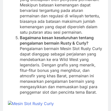
Meskipun batasan kemenangan dapat
bervariasi tergantung pada aturan
permainan dan regulasi di wilayah tertentu,
biasanya ada batasan maksimum jumlah
kemenangan yang dapat diperoleh dalam
satu putaran atau sesi permainan.
Bagaimana kesan keseluruhan tentang
pengalaman bermain Rusty & Curly?
Pengalaman bermain Mesin Slot Rusty Curly
dapat dianggap sebagai perjalanan yang
mendebarkan ke era Wild West yang
legendaris. Dengan grafis yang menarik,
fitur-fitur bonus yang menghibur, dan
atmosfir yang khas Barat, permainan ini
menawarkan pengalaman bermain yang
mengasyikkan dan memuaskan bagi para
penggemar slot dan pencinta tema Barat.