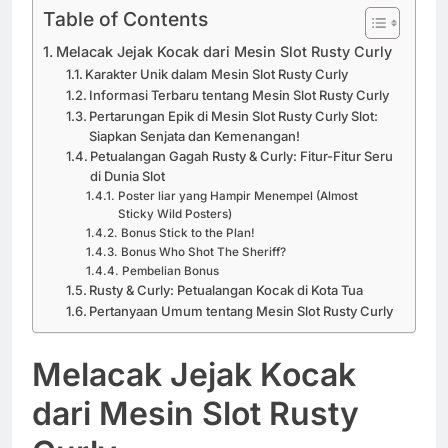
Table of Contents
Melacak Jejak Kocak dari Mesin Slot Rusty Curly
Karakter Unik dalam Mesin Slot Rusty Curly
Informasi Terbaru tentang Mesin Slot Rusty Curly
Pertarungan Epik di Mesin Slot Rusty Curly Slot:
Siapkan Senjata dan Kemenangan!
Petualangan Gagah Rusty & Curly: Fitur-Fitur Seru
di Dunia Slot
Poster liar yang Hampir Menempel (Almost
Sticky Wild Posters)
Bonus Stick to the Plan!
Bonus Who Shot The Sheriff?
Pembelian Bonus
Rusty & Curly: Petualangan Kocak di Kota Tua
Pertanyaan Umum tentang Mesin Slot Rusty Curly
Melacak Jejak Kocak
dari Mesin Slot Rusty