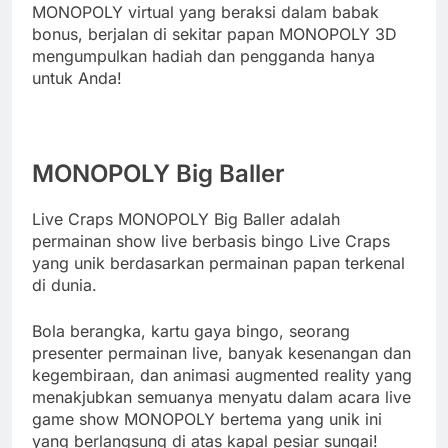
MONOPOLY virtual yang beraksi dalam babak
bonus, berjalan di sekitar papan MONOPOLY 3D
mengumpulkan hadiah dan pengganda hanya
untuk Anda!
MONOPOLY Big Baller
Live Craps MONOPOLY Big Baller adalah
permainan show live berbasis bingo Live Craps
yang unik berdasarkan permainan papan terkenal
di dunia.
Bola berangka, kartu gaya bingo, seorang
presenter permainan live, banyak kesenangan dan
kegembiraan, dan animasi augmented reality yang
menakjubkan semuanya menyatu dalam acara live
game show MONOPOLY bertema yang unik ini
yang berlangsung di atas kapal pesiar sungai!