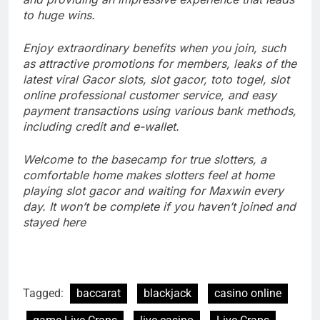
to huge wins.
Enjoy extraordinary benefits when you join, such
as attractive promotions for members, leaks of the
latest viral Gacor slots, slot gacor, toto togel, slot
online professional customer service, and easy
payment transactions using various bank methods,
including credit and e-wallet.
Welcome to the basecamp for true slotters, a
comfortable home makes slotters feel at home
playing slot gacor and waiting for Maxwin every
day. It won’t be complete if you haven’t joined and
stayed here
Tagged:
baccarat
blackjack
casino online