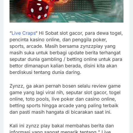
“
Live Craps
“ Hi Sobat slot gacor, para dewa togel,
pencinta kasino online, dan penggila poker,
sports, arcade. Masih bersama zynzzplay yang
masih suka untuk berbagi update berita terhangat
seputar dunia gambling / betting online untuk para
bettor dimanapun kalian berada, disini kita akan
berdiskusi tentang dunia daring.
Zynzz, ga akan pernah bosen selalu review game
game yang lagi viral nih, seputar slot gacor, togel
online, toto pools, live poker dan casino online,
betting sports hingga arcade yang paling terbaik
dan pasti masih hangata di bicarakan saat ini.
Kali ini zynzz play bakal membahas berita dan
informasi yang sangat menarik tentang ” Live