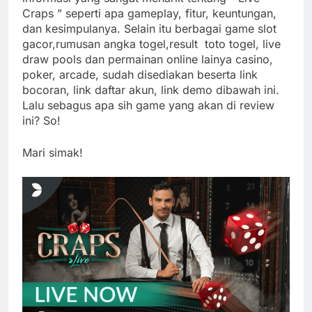
Craps ” seperti apa gameplay, fitur, keuntungan,
dan kesimpulanya. Selain itu berbagai game slot
gacor,rumusan angka togel,result toto togel, live
draw pools dan permainan online lainya casino,
poker, arcade, sudah disediakan beserta link
bocoran, link daftar akun, link demo dibawah ini.
Lalu sebagus apa sih game yang akan di review
ini? So!
Mari simak!