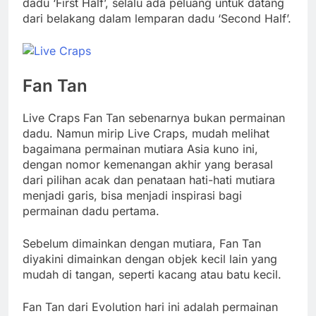
dadu ‘First Half’, selalu ada peluang untuk datang
dari belakang dalam lemparan dadu ‘Second Half’.
Fan Tan
Live Craps Fan Tan sebenarnya bukan permainan
dadu. Namun mirip Live Craps, mudah melihat
bagaimana permainan mutiara Asia kuno ini,
dengan nomor kemenangan akhir yang berasal
dari pilihan acak dan penataan hati-hati mutiara
menjadi garis, bisa menjadi inspirasi bagi
permainan dadu pertama.
Sebelum dimainkan dengan mutiara, Fan Tan
diyakini dimainkan dengan objek kecil lain yang
mudah di tangan, seperti kacang atau batu kecil.
Fan Tan dari Evolution hari ini adalah permainan