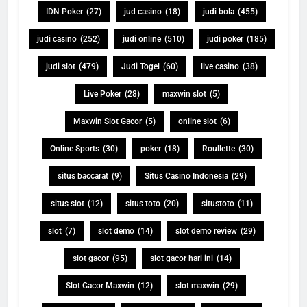
IDN Poker
(27)
jud casino
(18)
judi bola
(455)
judi casino
(252)
judi online
(510)
judi poker
(185)
judi slot
(479)
Judi Togel
(60)
live casino
(38)
Live Poker
(28)
maxwin slot
(5)
Maxwin Slot Gacor
(5)
online slot
(6)
Online Sports
(30)
poker
(18)
Roullette
(30)
situs baccarat
(9)
Situs Casino Indonesia
(29)
situs slot
(12)
situs toto
(20)
situstoto
(11)
slot
(7)
slot demo
(14)
slot demo review
(29)
slot gacor
(95)
slot gacor hari ini
(14)
Slot Gacor Maxwin
(12)
slot maxwin
(29)