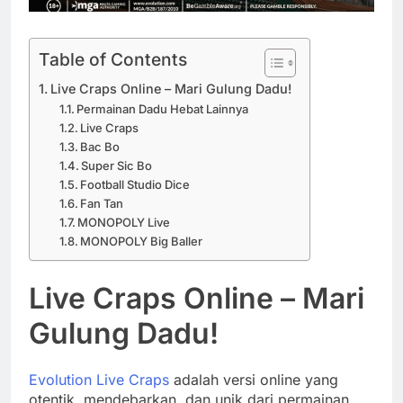
Table of Contents
Live Craps Online – Mari Gulung Dadu!
Permainan Dadu Hebat Lainnya
Live Craps
Bac Bo
Super Sic Bo
Football Studio Dice
Fan Tan
MONOPOLY Live
MONOPOLY Big Baller
Live Craps Online – Mari
Gulung Dadu!
Evolution Live Craps
adalah versi online yang
otentik, mendebarkan, dan unik dari permainan