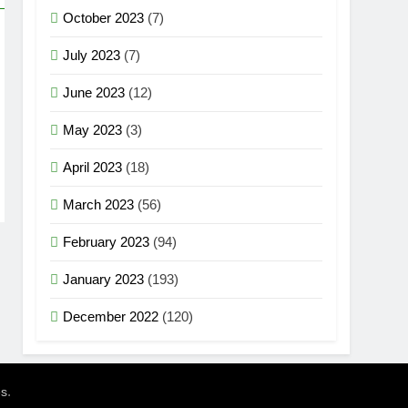
October 2023
(7)
July 2023
(7)
June 2023
(12)
May 2023
(3)
April 2023
(18)
March 2023
(56)
February 2023
(94)
January 2023
(193)
December 2022
(120)
.
es