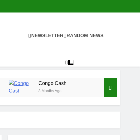
NEWSLETTER
RANDOM NEWS
Congo Cash
8 Months Ago
Might of Ra
9 Months Ago
y Toads
Chest of Caishen
nths Ago
9 Months Ago
 Godiva
Running Sushi
hs Ago
9 Months Ago