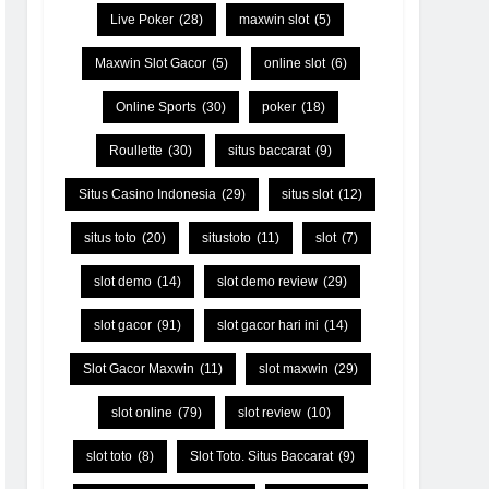
Live Poker
(28)
maxwin slot
(5)
Maxwin Slot Gacor
(5)
online slot
(6)
Online Sports
(30)
poker
(18)
Roullette
(30)
situs baccarat
(9)
Situs Casino Indonesia
(29)
situs slot
(12)
situs toto
(20)
situstoto
(11)
slot
(7)
slot demo
(14)
slot demo review
(29)
slot gacor
(91)
slot gacor hari ini
(14)
Slot Gacor Maxwin
(11)
slot maxwin
(29)
slot online
(79)
slot review
(10)
slot toto
(8)
Slot Toto. Situs Baccarat
(9)