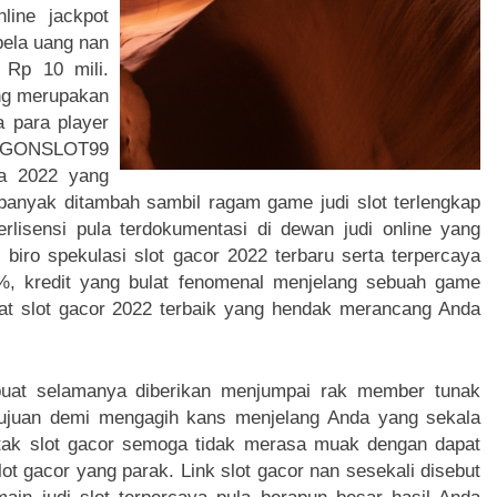
line jackpot
bela uang nan
 Rp 10 mili.
ang merupakan
a para player
DRAGONSLOT99
ya 2022 yang
anyak ditambah sambil ragam game judi slot terlengkap
lisensi pula terdokumentasi di dewan judi online yang
biro spekulasi slot gacor 2022 terbaru serta terpercaya
8%, kredit yang bulat fenomenal menjelang sebuah game
pat slot gacor 2022 terbaik yang hendak merancang Anda
 buat selamanya diberikan menjumpai rak member tunak
juan demi mengagih kans menjelang Anda yang sekala
letak slot gacor semoga tidak merasa muak dengan dapat
t gacor yang parak. Link slot gacor nan sesekali disebut