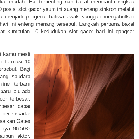
akai mudah. Hal terpenting nan bakal membantu engkau
 posisi slot gacor yaum ini suang menang sinkron melalui
nya menjadi pengenal bahwa awak sungguh mengabulkan
 hari ini enteng menang tersebut. Langkah pertama bakal
t kumpulan 10 kedudukan slot gacor hari ini gangsar
ni kamu mesti
n formasi 10
ersebut. Bagi
ang, saudara
ine terbaru
baru lalu ada
cor terbesar.
rbesar dapat
i per sekadar
isalkan Gates
tinya 96.50%
aupun aktor.