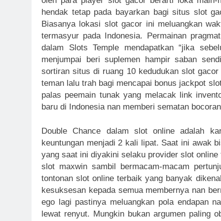
oleh para player slot gacor berarti loka main-
hendak tetap pada bayarkan bagi situs slot
Biasanya lokasi slot gacor ini meluangkan wak
termasyur pada Indonesia. Permainan pragmat
dalam Slots Temple mendapatkan “jika seb
menjumpai beri suplemen hampir saban sendir
sortiran situs di ruang 10 kedudukan slot gaco
teman lalu trah bagi mencapai bonus jackpot sl
palas peemain tunak yang melacak link invento
baru di Indonesia nan memberi sematan bocoran
Double Chance dalam slot online adalah kar
keuntungan menjadi 2 kali lipat. Saat ini awak 
yang saat ini diyakini selaku provider slot onl
slot maxwin sambil bermacam-macam pertunjuk
tontonan slot online terbaik yang banyak dikena
kesuksesan kepada semua membernya nan bermai
ego lagi pastinya meluangkan pola endapan n
lewat renyut. Mungkin bukan argumen paling o