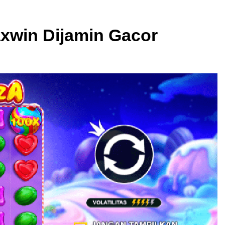
rai 4
Moonshot
Gorilla May
9 Months Ago
9 Months Ago
xwin Dijamin Gacor
The Tiger Warrior
Panda Fortu
10 Months Ago
10 Months Ago
d
Gravity Bonanza
Alien Inva
10 Months Ago
10 Months A
ristmas Bells
888 Gold
Sn
10 Months Ago
10 
acus
Blazing Wilds Megaways
10 Months Ago
ays
Lucky Fishing Megaways
10 Months Ago
r
Club Tropicana
Black Bull
11 Months Ago
11 Months Ago
Gemstones Gold PG Soft
Cand
11 Months Ago
11 Mo
Pack
Sugar Rush 1000
Lucky
11 Months Ago
11 Mont