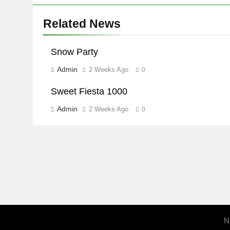
Related News
Snow Party
Admin
2 Weeks Ago
0
Sweet Fiesta 1000
Admin
2 Weeks Ago
0
N