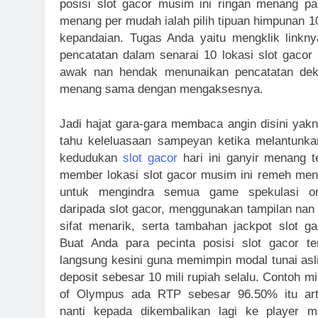
posisi slot gacor musim ini ringan menang p
menang per mudah ialah pilih tipuan himpunan 10
kepandaian. Tugas Anda yaitu mengklik link
pencatatan dalam senarai 10 lokasi slot gacor
awak nan hendak menunaikan pencatatan deka
menang sama dengan mengaksesnya.
Jadi hajat gara-gara membaca angin disini yak
tahu keleluasaan sampeyan ketika melantunka
kedudukan
slot gacor
hari ini ganyir menang t
member lokasi slot gacor musim ini remeh men
untuk mengindra semua game spekulasi onl
daripada slot gacor, menggunakan tampilan nan 
sifat menarik, serta tambahan jackpot slot ga
Buat Anda para pecinta posisi slot gacor te
langsung kesini guna memimpin modal tunai asl
deposit sebesar 10 mili rupiah selalu. Contoh m
of Olympus ada RTP sebesar 96.50% itu ar
nanti kepada dikembalikan lagi ke player m