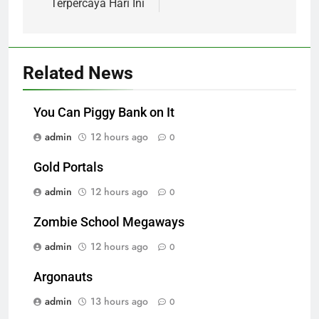
Terpercaya Hari Ini
Related News
You Can Piggy Bank on It
admin
12 hours ago
0
Gold Portals
admin
12 hours ago
0
Zombie School Megaways
admin
12 hours ago
0
Argonauts
admin
13 hours ago
0