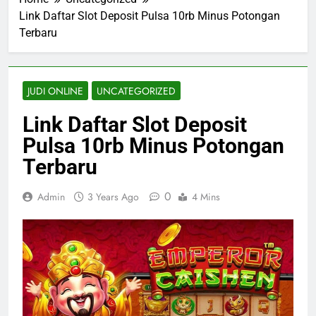
Link Daftar Slot Deposit Pulsa 10rb Minus Potongan
Terbaru
JUDI ONLINE
UNCATEGORIZED
Link Daftar Slot Deposit
Pulsa 10rb Minus Potongan
Terbaru
0
Admin
3 Years Ago
4 Mins