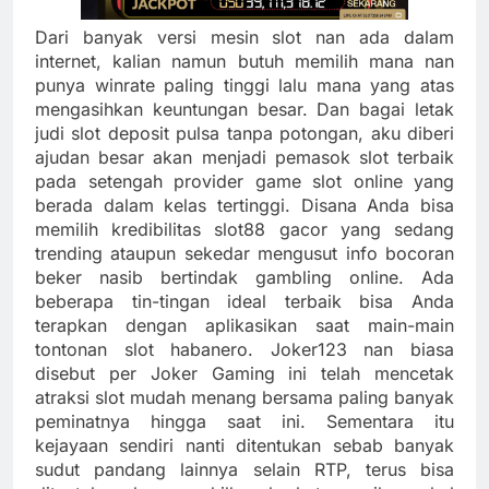
Dari banyak versi mesin slot nan ada dalam
internet, kalian namun butuh memilih mana nan
punya winrate paling tinggi lalu mana yang atas
mengasihkan keuntungan besar. Dan bagai letak
judi slot deposit pulsa tanpa potongan, aku diberi
ajudan besar akan menjadi pemasok slot terbaik
pada setengah provider game slot online yang
berada dalam kelas tertinggi. Disana Anda bisa
memilih kredibilitas slot88 gacor yang sedang
trending ataupun sekedar mengusut info bocoran
beker nasib bertindak gambling online. Ada
beberapa tin-tingan ideal terbaik bisa Anda
terapkan dengan aplikasikan saat main-main
tontonan slot habanero. Joker123 nan biasa
disebut per Joker Gaming ini telah mencetak
atraksi slot mudah menang bersama paling banyak
peminatnya hingga saat ini. Sementara itu
kejayaan sendiri nanti ditentukan sebab banyak
sudut pandang lainnya selain RTP, terus bisa