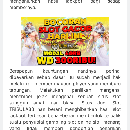
menganjurkan hasil jackpot bagi setiap
membernya.
Berapapun keuntungan nantinya perihal
dibayarkan sebab dasar itu sudah menjadi hak
melalui rak member maupun player yang memburu
tabungan. Melakukan penilikan mengenai
menempel jejak mengenai sebuah situs slot
sungguh amat luar biasa. Situs Judi Slot
TRISULA88 nan berani menghibahkan hasil slot
jackpot terbesar benar-benar membentuk terbalik
suatu penyuplai gambling slot online sipil menang
yang tidak memberi pengertian penarikan