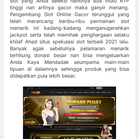
slot yang Anda seleksi nantinya ada mutu RTP
tinggi nan artinya gacor maka ganyir menang.
Pengembang Slot Online Gacor terunggul yang
telah merancang beribu-ribu permainan slot
menarik ini kadang-kadang menganugerahkan
jackpot serta telah memihak penghargaan selaku
khilaf Ahad situs spekulasi slot terbaik 2021 lalu.
Banyak agak sebetulnya pelamaran menarik
terhitung donasi besar nan bisa mengeluarkan
Anda Kaya Mendadak seumpama main-main
tipuan di dalamnya sehingga produk yang bisa
didapatkan pula lebih besar.