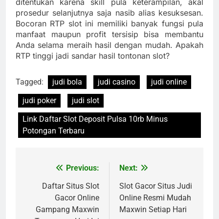
ditentukan karena skill pula keterampilan, akal
prosedur selanjutnya saja nasib alias kesuksesan.
Bocoran RTP slot ini memiliki banyak fungsi pula
manfaat maupun profit tersisip bisa membantu
Anda selama meraih hasil dengan mudah. Apakah
RTP tinggi jadi sandar hasil tontonan slot?
Tagged:
judi bola
judi casino
judi online
judi poker
judi slot
Link Daftar Slot Deposit Pulsa 10rb Minus
Potongan Terbaru
Previous:
Next:
Post
navigation
Daftar Situs Slot
Slot Gacor Situs Judi
Gacor Online
Online Resmi Mudah
Gampang Maxwin
Maxwin Setiap Hari