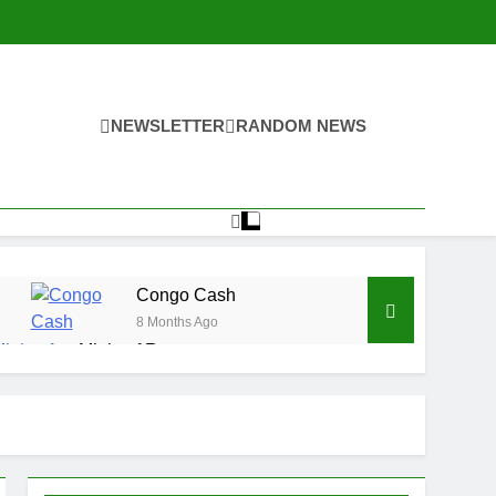
NEWSLETTER
RANDOM NEWS
Congo Cash
8 Months Ago
Might of Ra
9 Months Ago
y Toads
Chest of Caishen
nths Ago
9 Months Ago
 Godiva
Running Sushi
hs Ago
9 Months Ago