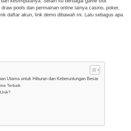
, dan kesimpulanya. Selain itu berbagai game slot
my PlayN Go
Jungle Quest
Jackpot Bla
e draw pools dan permainan online lainya casino, poker,
1 Year Ago
8 Hours Ago
ink daftar akun, link demo dibawah ini. Lalu sebagus apa
Sweet Fiesta 1000
Big Bass Football Bonanza
Lux
2 Weeks Ago
3 Weeks Ago
3 W
Caishen’s Cash
Mystical Luck Hold And Win:
3 Weeks Ago
3 Months Ago
lihan Utama untuk Hiburan dan Keberuntungan Besar
ine Terbaik
 Unik?
e