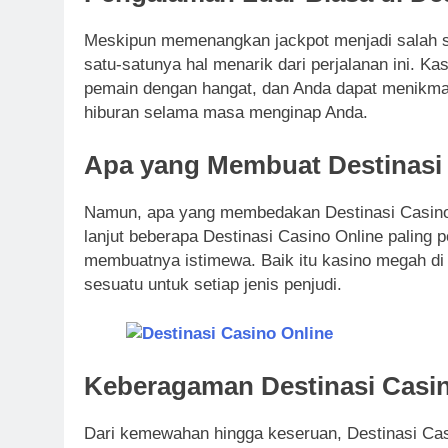
Meskipun memenangkan jackpot menjadi salah satu
satu-satunya hal menarik dari perjalanan ini. K
pemain dengan hangat, dan Anda dapat menikmati
hiburan selama masa menginap Anda.
Apa yang Membuat Destinasi 
Namun, apa yang membedakan Destinasi Casino O
lanjut beberapa Destinasi Casino Online paling 
membuatnya istimewa. Baik itu kasino megah di M
sesuatu untuk setiap jenis penjudi.
Keberagaman Destinasi Casin
Dari kemewahan hingga keseruan, Destinasi Ca