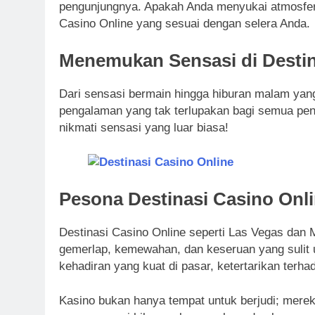
pengunjungnya. Apakah Anda menyukai atmosfer 
Casino Online yang sesuai dengan selera Anda.
Menemukan Sensasi di Destin
Dari sensasi bermain hingga hiburan malam ya
pengalaman yang tak terlupakan bagi semua peng
nikmati sensasi yang luar biasa!
Pesona Destinasi Casino Onl
Destinasi Casino Online seperti Las Vegas dan
gemerlap, kemewahan, dan keseruan yang sulit u
kehadiran yang kuat di pasar, ketertarikan terha
Kasino bukan hanya tempat untuk berjudi; merek