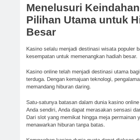
Menelusuri Keindahan 
Pilihan Utama untuk 
Besar
Kasino selalu menjadi destinasi wisata populer
kesempatan untuk memenangkan hadiah besar.
Kasino online telah menjadi destinasi utama bag
terduga. Dengan kemajuan teknologi, pengalaman
memandang hiburan daring.
Satu-satunya batasan dalam dunia kasino online
Anda sendiri, Anda dapat merasakan sensasi dan
Dari slot yang memikat hingga meja permainan y
menawarkan hiburan tanpa batas.