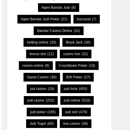
Agen Bandar Judi
(8)
Agen Bandar Judi Poker
(21)
baccarat
(7)
Bandar Casino Online
(31)
betting online
(30)
Black Jack
(30)
bonus slot
(12)
casino live
(32)
casino online
(6)
Countdown Poker
(10)
Game Casino
(30)
IDN Poker
(27)
jud casino
(18)
judi bola
(455)
judi casino
(252)
judi online
(510)
judi poker
(185)
judi slot
(479)
Judi Togel
(60)
live casino
(38)