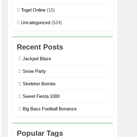
ze
Snow Party
Togel Online
(15)
2 Weeks Ago
or of Cleopatra
Bandit Megaways
Uncategorized
(524)
eeks Ago
3 Weeks Ago
 Tema Mistis Modern TOP .1
Recent Posts
Jackpot Blaze
Snow Party
Skeleton Bombs
Sweet Fiesta 1000
Big Bass Football Bonanza
Popular Tags