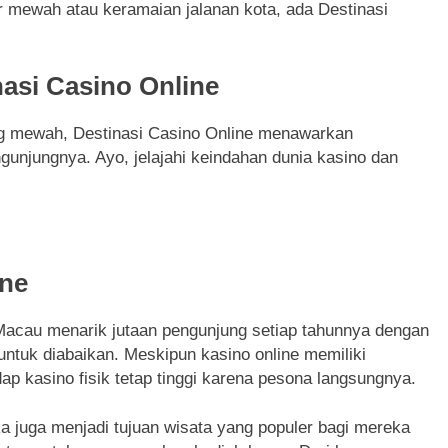
mewah atau keramaian jalanan kota, ada Destinasi
asi Casino Online
ng mewah, Destinasi Casino Online menawarkan
unjungnya. Ayo, jelajahi keindahan dunia kasino dan
ine
 Macau menarik jutaan pengunjung setiap tahunnya dengan
ntuk diabaikan. Meskipun kasino online memiliki
dap kasino fisik tetap tinggi karena pesona langsungnya.
a juga menjadi tujuan wisata yang populer bagi mereka