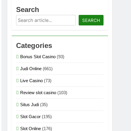
hem
Bigger Bass Splash
Search
10 Months Ago
Search
ne 2
Monkey Warrior
SEARCH
10 Months Ago
ders
go
Categories
akes and Ladders Megadice
Bonus Slot Casino
(93)
Months Ago
Sky Bounty
Judi Online
(661)
10 Months Ago
Shining Hot 40
Live Casino
(73)
11 Months Ago
Review slot casino
(103)
Down the Rails
11 Months Ago
Situs Judi
(35)
y Village
nths Ago
Slot Gacor
(195)
 Neko
Honey Rush
Slot Online
(176)
hs Ago
1 Year Ago