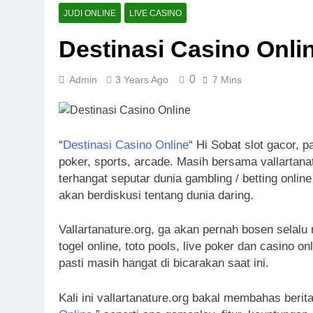
Rise of Samu
JUDI ONLINE
LIVE CASINO
9 Months Ago
Destinasi Casino Onlin
Ice Mints
10 Months Ago
0
Admin
3 Years Ago
7 Mins
Bonanza Gol
10 Months Ago
Ding Dong Ch
10 Months Ago
“
Destinasi Casino Online
“ Hi Sobat slot gacor, p
Eye of Spart
poker, sports, arcade. Masih bersama vallartana
10 Months Ago
terhangat seputar dunia gambling / betting online
Starz Megaw
akan berdiskusi tentang dunia daring.
10 Months Ago
Cash Elevato
Vallartanature.org, ga akan pernah bosen selalu 
11 Months Ago
togel online, toto pools, live poker dan casino on
Fire Hot 20
pasti masih hangat di bicarakan saat ini.
11 Months Ago
Wolf Gold 4 
Kali ini vallartanature.org bakal membahas beri
11 Months Ago